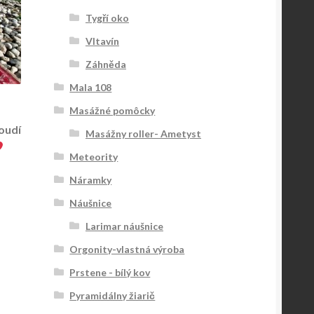
Tygří oko
Vltavín
Záhněda
Mala 108
Masážné pomôcky
roudí
Masážny roller- Ametyst
Meteority
Náramky
Náušnice
Larimar náušnice
Orgonity-vlastná výroba
Prstene - bílý kov
Pyramidálny žiarič