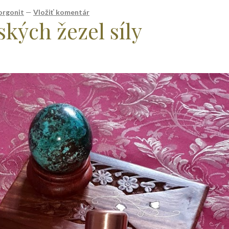
orgonit
—
Vložiť komentár
kých žezel síly