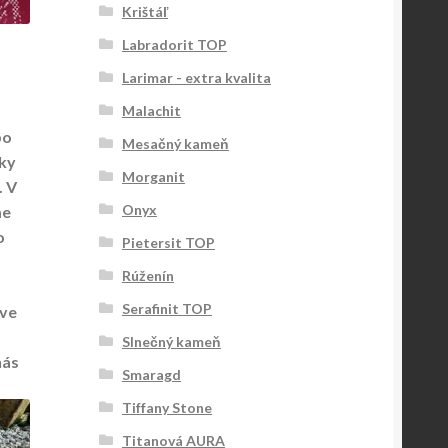
Krištáľ
Labradorit TOP
Larimar - extra kvalita
Malachit
bo
Mesačný kameň
íky
Morganit
. V
Onyx
me
o
Pietersit TOP
Rúženín
Serafinit TOP
 ve
Slnečný kameň
nás
Smaragd
Tiffany Stone
Titanová AURA