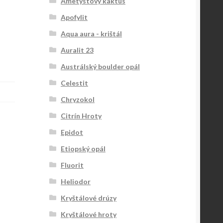
Ametystový kaktus
Apofylit
Aqua aura - krištál
Auralit 23
Austrálský boulder opál
Celestit
Chryzokol
Citrín Hroty
Epidot
Etiopský opál
Fluorit
Heliodor
Kryštálové drúzy
Kryštálové hroty