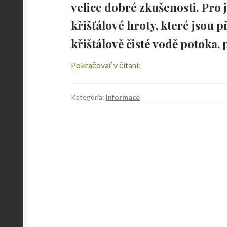
velice dobré zkušenosti. Pro 
křišťálové hroty, které jsou 
křištálově čisté vodě potoka,
O
Pokračovať v čítaní:
nás
Kategória:
Informace