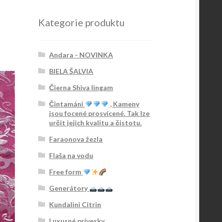
Kategorie produktu
Andara - NOVINKA
BIELA ŠALVIA
Čierna Shiva lingam
Čintamáni
, Kameny
jsou focené prosvícené. Tak lze
určit jejich kvalitu a čistotu.
Faraonova žezla
Flaša na vodu
Free form
Generátory
Kundalini Citrin
Luxusné prívesky