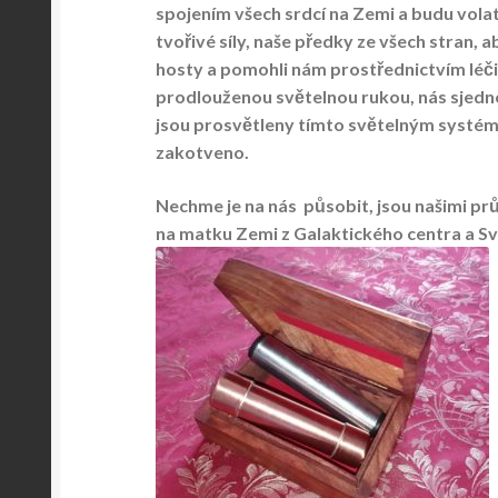
spojením všech srdcí na Zemi a budu vola
tvořivé síly, naše předky ze všech stran, ab
hosty a pomohli nám prostřednictvím léči
prodlouženou světelnou rukou, nás sjedno
jsou prosvětleny tímto světelným systéme
zakotveno.
Nechme je na nás působit, jsou našimi prů
na matku Zemi z Galaktického centra a Svět