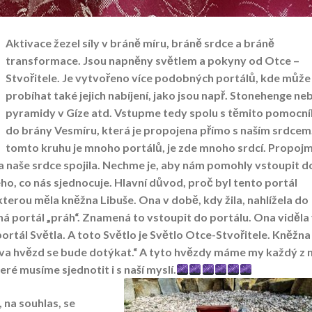
Aktivace žezel síly v bráně míru, bráně srdce a bráně
transformace. Jsou napněny světlem a pokyny od Otce –
Stvořitele. Je vytvořeno více podobných portálů, kde může
probíhat také jejich nabíjení, jako jsou např. Stonehenge ne
pyramidy v Gíze atd. Vstupme tedy spolu s těmito pomocn
do brány Vesmíru, která je propojena přímo s naším srdcem
tomto kruhu je mnoho portálů, je zde mnoho srdcí. Propoj
hna naše srdce spojila. Nechme je, aby nám pomohly vstoupit d
o, co nás sjednocuje. Hlavní důvod, proč byl tento portál
kterou měla kněžna Libuše. Ona v době, kdy žila, nahlížela do
á portál „práh“. Znamená to vstoupit do portálu. Ona viděla
portál Světla. A toto Světlo je Světlo Otce-Stvořitele. Kněžna
sláva hvězd se bude dotýkat.“ A tyto hvězdy máme my každý z 
eré musíme sjednotit i s naší myslí.
 na souhlas, se