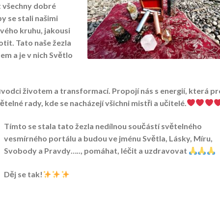
t všechny dobré
y se stali našimi
vého kruhu, jakousi
tit. Tato naše žezla
m a je v nich Světlo
vodci životem a transformací. Propojí nás s energií, která p
elné rady, kde se nacházejí všichni mistři a učitelé.
Tímto se stala tato žezla nedílnou součástí světelného
vesmírného portálu a budou ve jménu Světla, Lásky, Míru,
Svobody a Pravdy….., pomáhat, léčit a uzdravovat
Děj se tak!