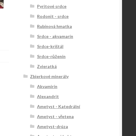
Pyritové srdce
Rodonit - srdce
Rubínová hmatka
Srdce - akvamarín
Srdce-krištál
Srdce-růženín
Zvieratká
Zbierkové minerály
Akvamirín
Alexandrit
Ametyst - Katedrální
Ametyst - vřetena
Ametyst-drúza