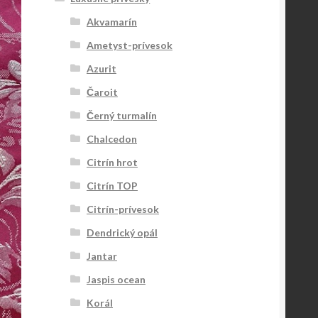
Akvamarín
Ametyst-prívesok
Azurit
Čaroit
Černý turmalín
Chalcedon
Citrín hrot
Citrín TOP
Citrín-prívesok
Dendrický opál
Jantar
Jaspis ocean
Korál