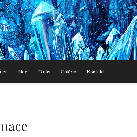
via
čet
Blog
O nás
Galéria
Kontakt
aléria
Kontakt
Košík
Môj účet
O nás
OBCHODNÉ PODMIENK
rmace