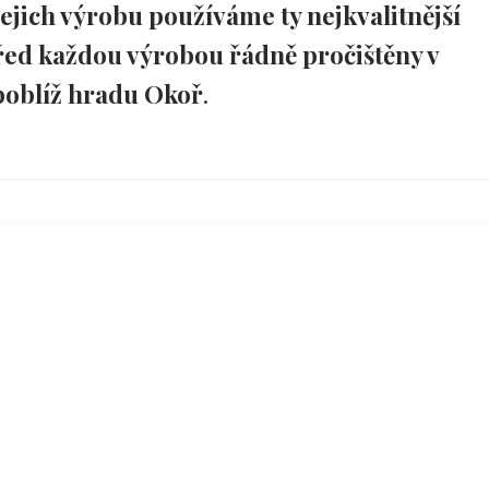
jejich výrobu používáme ty nejkvalitnější
před každou výrobou řádně pročištěny v
 poblíž hradu Okoř
.