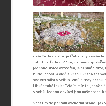
naše žezla a srdce, je třeba, aby se všec
tohoto středu s něčím, co máme společnéh
jednoho srdce vytvořen, je naplnění vize, 
budoucnosti a viděla Prahu. Praha znamen
své vizi město Světla. Viděla tedy bránu, 
Libuše také řekla: “ Vidím město, jehož 
v sobě. Jednou z hvězd jsou naše srdce, kt
Vcházím do portálu východní branou jako,