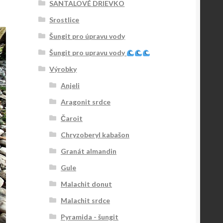
SANTALOVÉ DRIEVKO
Srostlice
Šungit pro úpravu vody
Šungit pro upravu vody
Výrobky
Anjeli
Aragonit srdce
Čaroit
Chryzoberyl kabašon
Granát almandin
Gule
Malachit donut
Malachit srdce
Pyramida - šungit