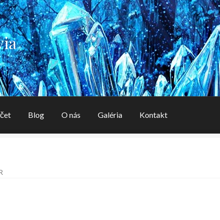
via
čet
Blog
O nás
Galéria
Kontakt
aléria
Kontakt
Košík
Môj účet
O nás
OBCHODNÉ PODMIENK
R