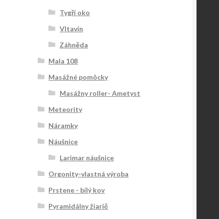
Tygří oko
Vltavín
Záhněda
Mala 108
Masážné pomôcky
Masážny roller- Ametyst
Meteority
Náramky
Náušnice
Larimar náušnice
Orgonity-vlastná výroba
Prstene - bílý kov
Pyramidálny žiarič