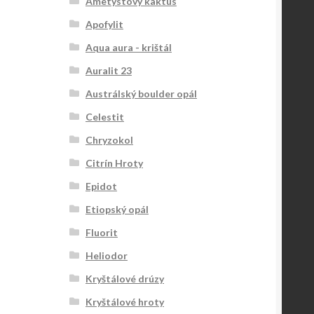
Ametystový kaktus
Apofylit
Aqua aura - krištál
Auralit 23
Austrálský boulder opál
Celestit
Chryzokol
Citrín Hroty
Epidot
Etiopský opál
Fluorit
Heliodor
Kryštálové drúzy
Kryštálové hroty