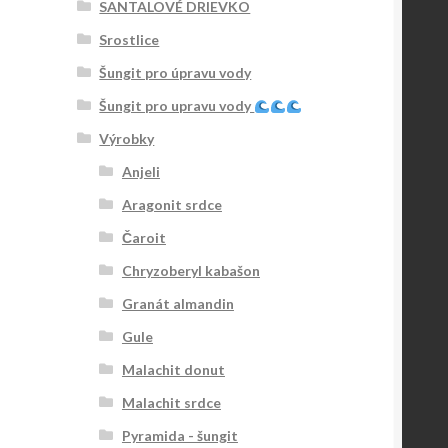
SANTALOVÉ DRIEVKO
Srostlice
Šungit pro úpravu vody
Šungit pro upravu vody
Výrobky
Anjeli
Aragonit srdce
Čaroit
Chryzoberyl kabašon
Granát almandin
Gule
Malachit donut
Malachit srdce
Pyramida - šungit