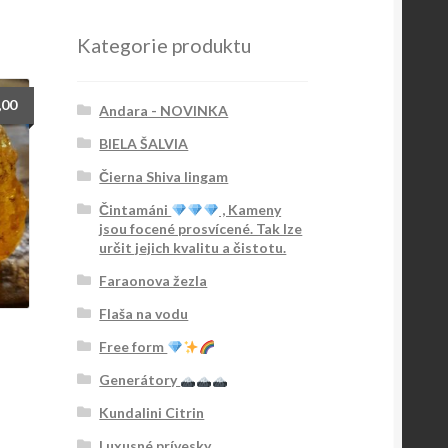
Kategorie produktu
,00
Andara - NOVINKA
BIELA ŠALVIA
Čierna Shiva lingam
Čintamáni
, Kameny
jsou focené prosvícené. Tak lze
určit jejich kvalitu a čistotu.
Faraonova žezla
Flaša na vodu
Free form
Generátory
Kundalini Citrin
Luxusné prívesky