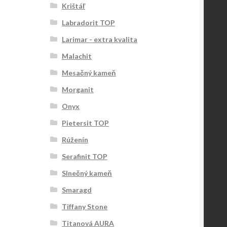
Krištáľ
Labradorit TOP
Larimar - extra kvalita
Malachit
Mesačný kameň
Morganit
Onyx
Pietersit TOP
Rúženín
Serafinit TOP
Slnečný kameň
Smaragd
Tiffany Stone
Titanová AURA