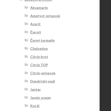
Akvamarín
Ametyst-prívesok
Azurit
Čaroit
Černý turmalín
Chalcedon
Citrín hrot
Citrín TOP
Citrín-prívesok
Dendrický opál
Jantar
Jaspis ocean
Korál