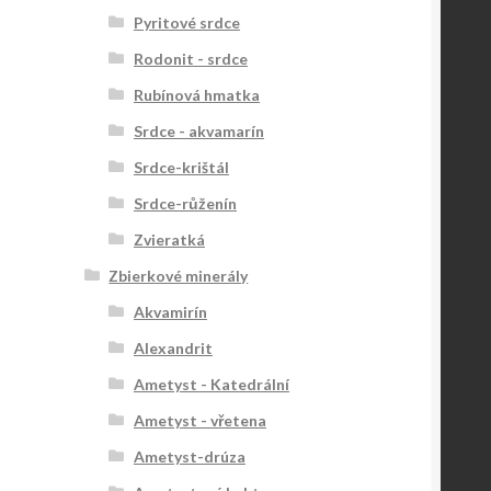
Pyritové srdce
Rodonit - srdce
Rubínová hmatka
Srdce - akvamarín
Srdce-krištál
Srdce-růženín
Zvieratká
Zbierkové minerály
Akvamirín
Alexandrit
Ametyst - Katedrální
Ametyst - vřetena
Ametyst-drúza