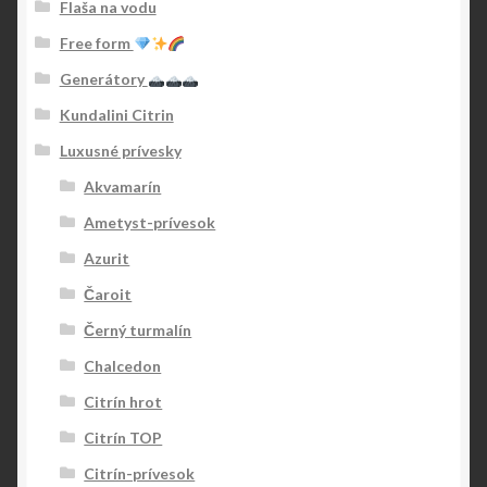
Flaša na vodu
Free form
Generátory
Kundalini Citrin
Luxusné prívesky
Akvamarín
Ametyst-prívesok
Azurit
Čaroit
Černý turmalín
Chalcedon
Citrín hrot
Citrín TOP
Citrín-prívesok