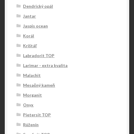
Dendrický opál
Jantar
Jaspis ocean
Korál
Krištáľ
Labradorit TOP
Larimar - extra kvalita
Malachit
Mesačný kameň
Morganit
Onyx
Pietersit TOP
Rúženín