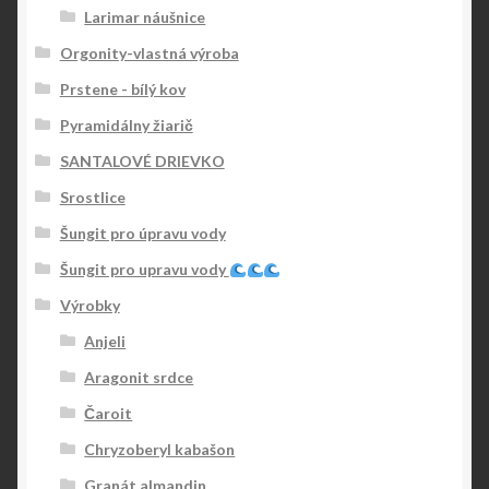
Larimar náušnice
Orgonity-vlastná výroba
Prstene - bílý kov
Pyramidálny žiarič
SANTALOVÉ DRIEVKO
Srostlice
Šungit pro úpravu vody
Šungit pro upravu vody
Výrobky
Anjeli
Aragonit srdce
Čaroit
Chryzoberyl kabašon
Granát almandin