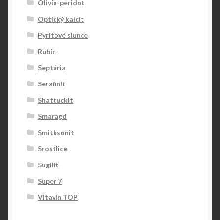
Olivín-peridot
Optický kalcit
Pyritové slunce
Rubín
Septária
Serafinit
Shattuckit
Smaragd
Smithsonit
Srostlice
Sugilit
Super 7
Vltavín TOP