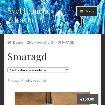
Svet Kameňov a
Preskočiť
Preskočiť
Menu
na
na
Zdravia
navigáciu
obsah
Domovská stránka
Domov
Zbierkové minerály
SMARAGD
Blog
Smaragd
Domovská stránka
Galéria
Kontakt
Zobrazený jediný výsledok
Košík
€
150,00
Môj účet