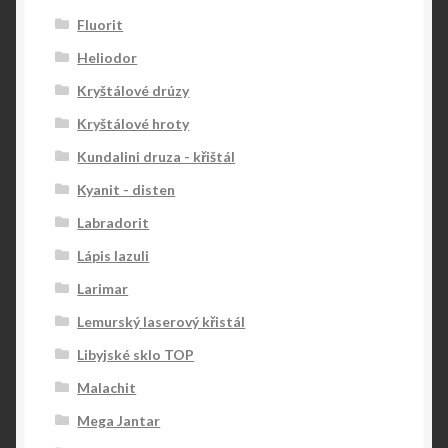
Fluorit
Heliodor
Kryštálové drúzy
Kryštálové hroty
Kundalini druza - křištál
Kyanit - disten
Labradorit
Lápis lazuli
Larimar
Lemurský laserový křistál
Libyjské sklo TOP
Malachit
Mega Jantar