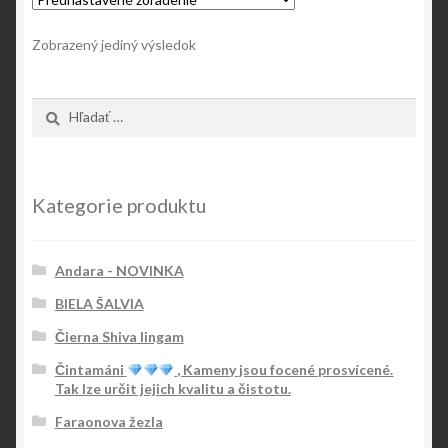
Zobrazený jediný výsledok
Hľadať:
Kategorie produktu
Andara - NOVINKA
BIELA ŠALVIA
Čierna Shiva lingam
Čintamáni
, Kameny jsou focené prosvícené.
Tak lze určit jejich kvalitu a čistotu.
Faraonova žezla