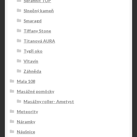
Serafinit TOP
Slnečný kameň
Smaragd
Tiffany Stone
Titanová AURA
Tygří oko
Vltavín
Záhněda
Mala 108
Masážné pomôcky
Masážny roller- Ametyst
Meteority
Náramky
Náušnice