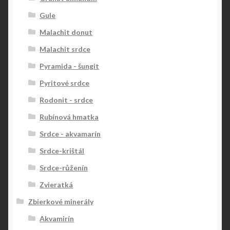
Gule
Malachit donut
Malachit srdce
Pyramida - šungit
Pyritové srdce
Rodonit - srdce
Rubínová hmatka
Srdce - akvamarín
Srdce-krištál
Srdce-růženín
Zvieratká
Zbierkové minerály
Akvamirín