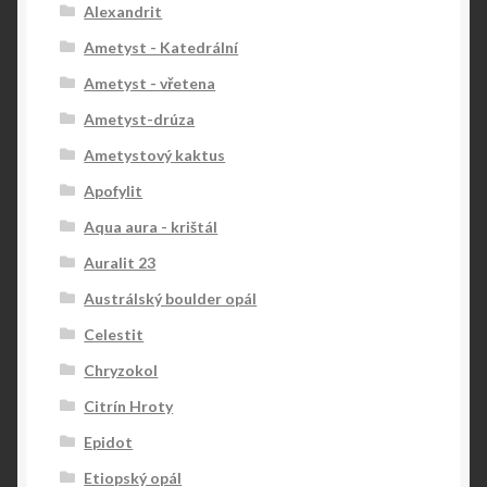
Alexandrit
Ametyst - Katedrální
Ametyst - vřetena
Ametyst-drúza
Ametystový kaktus
Apofylit
Aqua aura - krištál
Auralit 23
Austrálský boulder opál
Celestit
Chryzokol
Citrín Hroty
Epidot
Etiopský opál