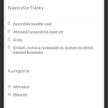
Najnovšie články
Austrálský boulder opál
Aktivace Faraonských žezel síly
O nás
Dýchají, rostou a rozmnožují se: podivný jev živých
kamenů Rumunska
Kategórie
Informace
Minerály