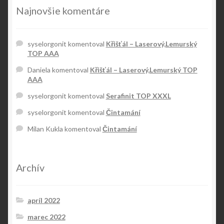
Najnovšie komentáre
syselorgonit
komentoval
Křišťál – Laserový,Lemurský
TOP AAA
Daniela
komentoval
Křišťál – Laserový,Lemurský TOP
AAA
syselorgonit
komentoval
Serafinit TOP XXXL
syselorgonit
komentoval
Čintamání
Milan Kukla
komentoval
Čintamání
Archív
apríl 2022
marec 2022