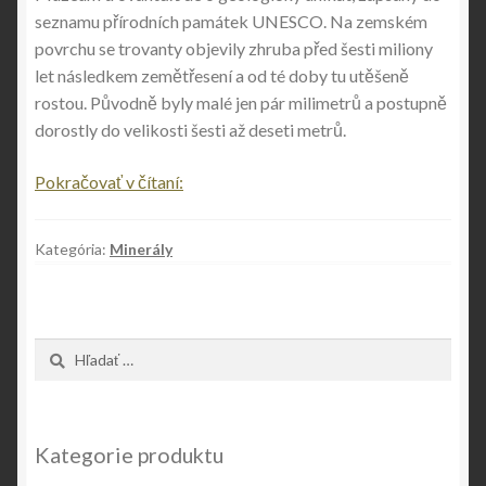
seznamu přírodních památek UNESCO. Na zemském
povrchu se trovanty objevily zhruba před šesti miliony
let následkem zemětřesení a od té doby tu utěšeně
rostou. Původně byly malé jen pár milimetrů a postupně
dorostly do velikosti šesti až deseti metrů.
Dýchají,
Pokračovať v čítaní:
rostou
a
Kategória:
Minerály
rozmnožují
se:
podivný
jev
Hľadať:
živých
kamenů
Rumunska
Kategorie produktu