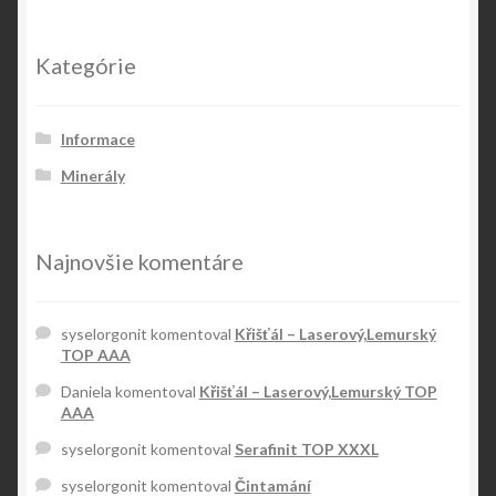
Kategórie
Informace
Minerály
Najnovšie komentáre
syselorgonit
komentoval
Křišťál – Laserový,Lemurský
TOP AAA
Daniela
komentoval
Křišťál – Laserový,Lemurský TOP
AAA
syselorgonit
komentoval
Serafinit TOP XXXL
syselorgonit
komentoval
Čintamání