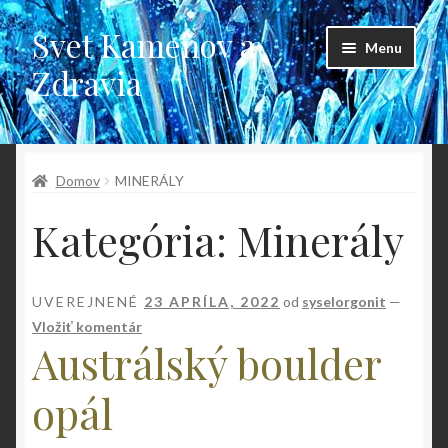
Svet Kameňov a
Preskočiť
Preskočiť
Menu
na
na
Zdravia
navigáciu
obsah
Domovská stránka
Domov
MINERÁLY
Blog
Kategória:
Minerály
Domovská stránka
Galéria
UVEREJNENÉ
23 APRÍLA, 2022
od
syselorgonit
—
Vložiť komentár
Kontakt
Austrálský boulder
Košík
opál
Môj účet