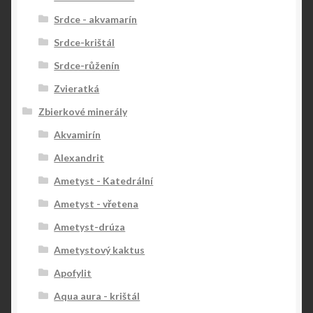
Srdce - akvamarín
Srdce-krištál
Srdce-růženín
Zvieratká
Zbierkové minerály
Akvamirín
Alexandrit
Ametyst - Katedrální
Ametyst - vřetena
Ametyst-drúza
Ametystový kaktus
Apofylit
Aqua aura - krištál