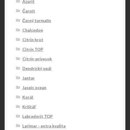
Azurit
Čaroit
Černý turmalín
Chalcedon
Citrín hrot
Citrín TOP
Citrín-prívesok
Dendrický opál
Jantar
Jaspis ocean
Korál
Krištáľ
Labradorit TOP
Larimar - extra kvalita