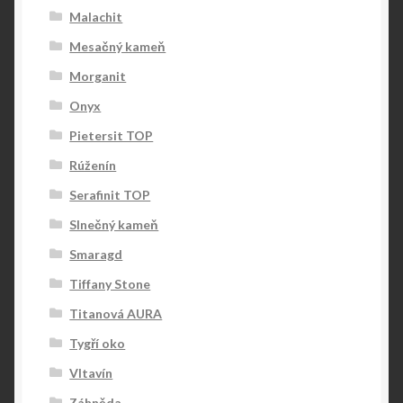
Malachit
Mesačný kameň
Morganit
Onyx
Pietersit TOP
Rúženín
Serafinit TOP
Slnečný kameň
Smaragd
Tiffany Stone
Titanová AURA
Tygří oko
Vltavín
Záhněda