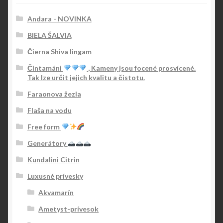
Andara - NOVINKA
BIELA ŠALVIA
Čierna Shiva lingam
Čintamáni
, Kameny jsou focené prosvícené.
Tak lze určit jejich kvalitu a čistotu.
Faraonova žezla
Flaša na vodu
Free form
Generátory
Kundalini Citrin
Luxusné prívesky
Akvamarín
Ametyst-prívesok