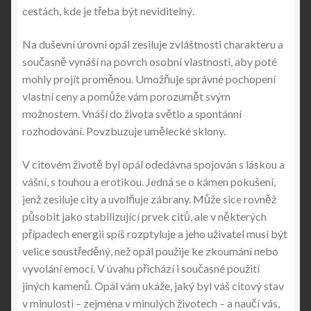
cestách, kde je třeba být neviditelný.
Na duševní úrovni opál zesiluje zvláštnosti charakteru a
současně vynáší na povrch osobní vlastnosti, aby poté
mohly projít proměnou. Umožňuje správné pochopení
vlastní ceny a pomůže vám porozumět svým
možnostem. Vnáší do života světlo a spontánní
rozhodování. Povzbuzuje umělecké sklony.
V citovém životě byl opál odedávna spojován s láskou a
vášní, s touhou a erotikou. Jedná se o kámen pokušení,
jenž zesiluje city a uvolňuje zábrany. Může sice rovněž
působit jako stabilizující prvek citů, ale v některých
případech energii spíš rozptyluje a jeho uživatel musí být
velice soustředěný, než opál použije ke zkoumání nebo
vyvolání emocí. V úvahu přichází i současné použití
jiných kamenů. Opál vám ukáže, jaký byl váš citový stav
v minulosti – zejména v minulých životech – a naučí vás,