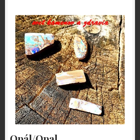
O nás
OBCHODNÉ PODMIENKY
Pokladňa
Zásady ochrany osobných údajov
Opál/Opal