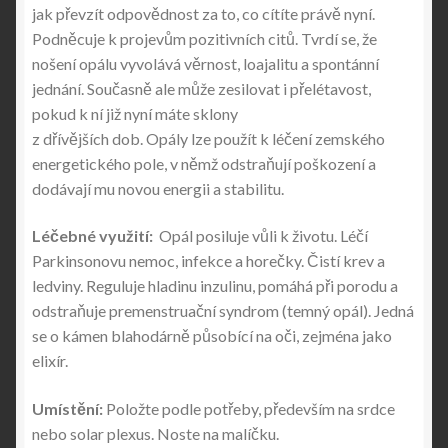
jak převzít odpovědnost za to, co cítíte právě nyní.
Podněcuje k projevům pozitivních citů. Tvrdí se, že
nošení opálu vyvolává věrnost, loajalitu a spontánní
jednání. Současně ale může zesilovat i přelétavost,
pokud k ní již nyní máte sklony
z dřívějších dob. Opály lze použít k léčení zemského
energetického pole, v němž odstraňují poškození a
dodávají mu novou energii a stabilitu.
Léčebné využití:
Opál posiluje vůli k životu. Léčí
Parkinsonovu nemoc, infekce a horečky. Čistí krev a
ledviny. Reguluje hladinu inzulinu, pomáhá při porodu a
odstraňuje premenstruační syndrom (temný opál). Jedná
se o kámen blahodárně působící na oči, zejména jako
elixír.
Umístění:
Položte podle potřeby, především na srdce
nebo solar plexus. Noste na malíčku.