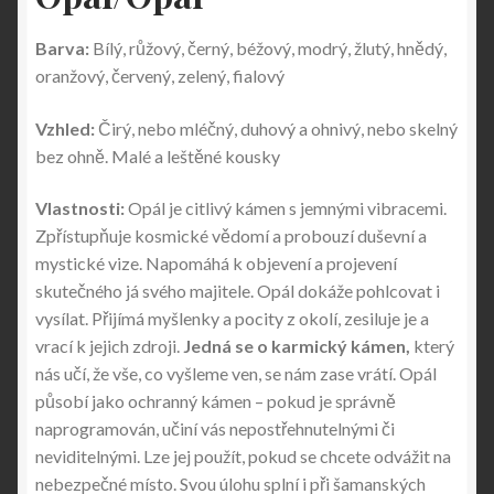
Barva:
Bílý, růžový, černý, béžový, modrý, žlutý, hnědý,
oranžový, červený, zelený, fialový
Vzhled:
Čirý, nebo mléčný, duhový a ohnivý, nebo skelný
bez ohně. Malé a leštěné kousky
Vlastnosti:
Opál je citlivý kámen s jemnými vibracemi.
Zpřístupňuje kosmické vědomí a probouzí duševní a
mystické vize. Napomáhá k objevení a projevení
skutečného já svého majitele. Opál dokáže pohlcovat i
vysílat. Přijímá myšlenky a pocity z okolí, zesiluje je a
vrací k jejich zdroji.
Jedná se o karmický kámen,
který
nás učí, že vše, co vyšleme ven, se nám zase vrátí. Opál
působí jako ochranný kámen – pokud je správně
naprogramován, učiní vás nepostřehnutelnými či
neviditelnými. Lze jej použít, pokud se chcete odvážit na
nebezpečné místo. Svou úlohu splní i při šamanských