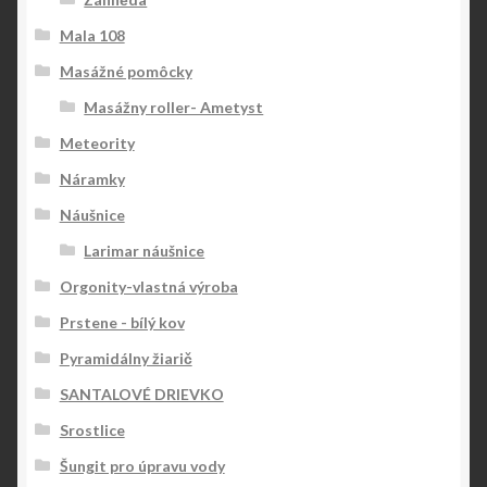
Mala 108
Masážné pomôcky
Masážny roller- Ametyst
Meteority
Náramky
Náušnice
Larimar náušnice
Orgonity-vlastná výroba
Prstene - bílý kov
Pyramidálny žiarič
SANTALOVÉ DRIEVKO
Srostlice
Šungit pro úpravu vody