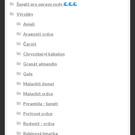
Šungit pro upravu vody
Výrobky
Anjeli
Aragonit srdce
Čaroit
Chryzoberyl kabašon
Granát almandin
Gule
Malachit donut
Malachit srdce
Pyramida - šungit
Pyritové srdce
Rodonit - srdce
Rubínová hmatka