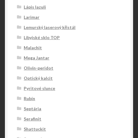
Lápis lazuli
Larimar
Lemurský laserový křistál
Libyjské sklo TOP
Malachit
Mega Jantar
Olivín-peridot
Optický kalcit
Pyritové slunce
Rubín
Septária
Serafinit
Shattuckit