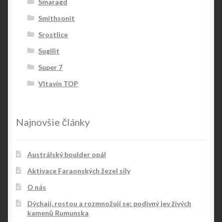
Smaragd
Smithsonit
Srostlice
Sugilit
Super 7
Vltavín TOP
Najnovšie články
Austrálský boulder opál
Aktivace Faraonských žezel síly
O nás
Dýchají, rostou a rozmnožují se: podivný jev živých
kamenů Rumunska