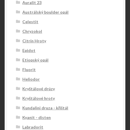
Auralit 23
Austrálský boulder opál
Celestit
Chryzokol
Citrín Hroty
Epidot
Etiopský opál
Fluorit
Heliodor
Kryštálové drúzy
Kryštálové hroty
Kundalini druza - křištál
Kyanit - disten
Labradorit