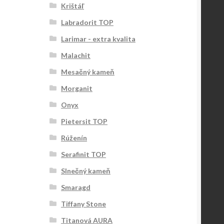
Krištáľ
Labradorit TOP
Larimar - extra kvalita
Malachit
Mesačný kameň
Morganit
Onyx
Pietersit TOP
Rúženín
Serafinit TOP
Slnečný kameň
Smaragd
Tiffany Stone
Titanová AURA