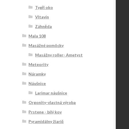
Tygří oko
Vltavín
Záhněda
Mala 108
Masážné pomôcky
Masážny roller- Ametyst
Meteority
Náramky
Náušnice
Larimar náušnice
Orgonity-vlastná výroba
Prstene - bílý kov
Pyramidálny žiarič