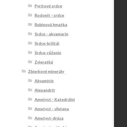
Pyritové srdce
Rodonit - srdce
Rubínová hmatka
Srdce - akvamarín
Srdce-krištál
Srdce-růženín
Zvieratká
Zbierkové minerály
Akvamirín
Alexandrit
Ametyst - Katedrální
Ametyst - vřetena
Ametyst-drúza