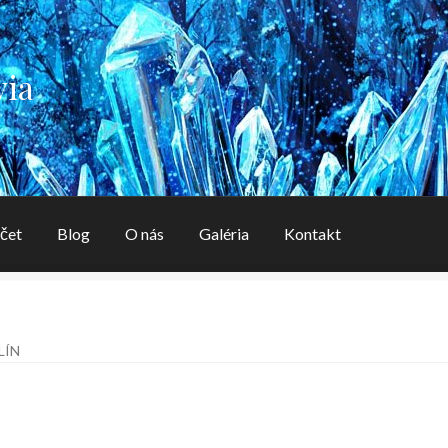
via
čet
Blog
O nás
Galéria
Kontakt
aléria
Kontakt
Košík
Môj účet
O nás
OBCHODNÉ PODMIENK
LÍN