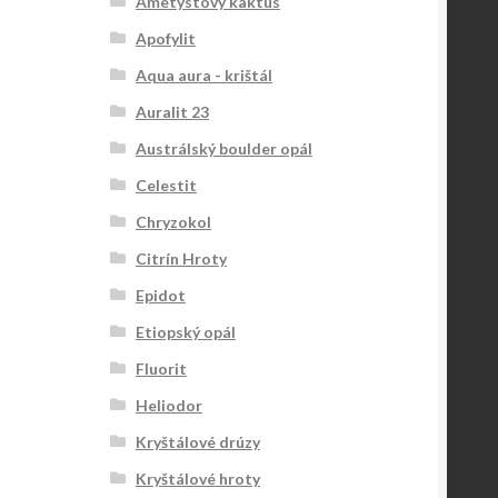
Ametystový kaktus
Apofylit
Aqua aura - krištál
Auralit 23
Austrálský boulder opál
Celestit
Chryzokol
Citrín Hroty
Epidot
Etiopský opál
Fluorit
Heliodor
Kryštálové drúzy
Kryštálové hroty