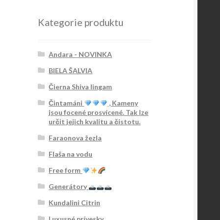
Kategorie produktu
Andara - NOVINKA
BIELA ŠALVIA
Čierna Shiva lingam
Čintamáni
, Kameny
jsou focené prosvícené. Tak lze
určit jejich kvalitu a čistotu.
Faraonova žezla
Flaša na vodu
Free form
Generátory
Kundalini Citrin
Luxusné prívesky