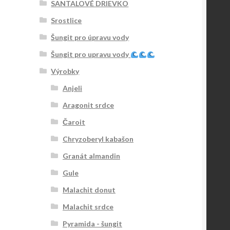
SANTALOVÉ DRIEVKO
Srostlice
Šungit pro úpravu vody
Šungit pro upravu vody
Výrobky
Anjeli
Aragonit srdce
Čaroit
Chryzoberyl kabašon
Granát almandin
Gule
Malachit donut
Malachit srdce
Pyramida - šungit