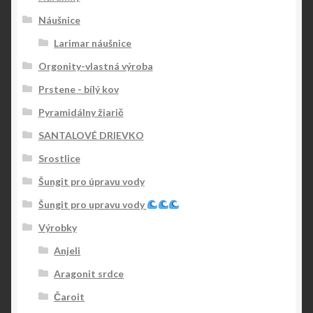
Náušnice
Larimar náušnice
Orgonity-vlastná výroba
Prstene - bílý kov
Pyramidálny žiarič
SANTALOVÉ DRIEVKO
Srostlice
Šungit pro úpravu vody
Šungit pro upravu vody
Výrobky
Anjeli
Aragonit srdce
Čaroit