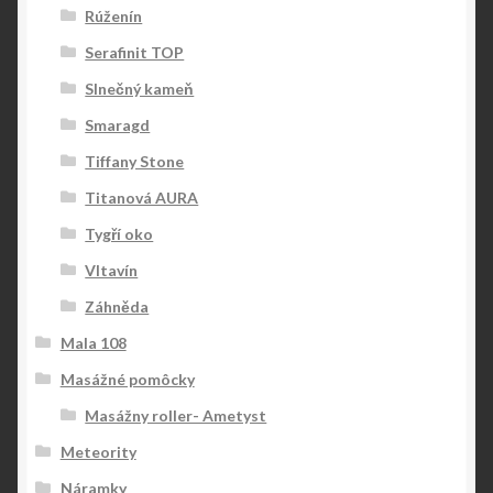
Rúženín
Serafinit TOP
Slnečný kameň
Smaragd
Tiffany Stone
Titanová AURA
Tygří oko
Vltavín
Záhněda
Mala 108
Masážné pomôcky
Masážny roller- Ametyst
Meteority
Náramky