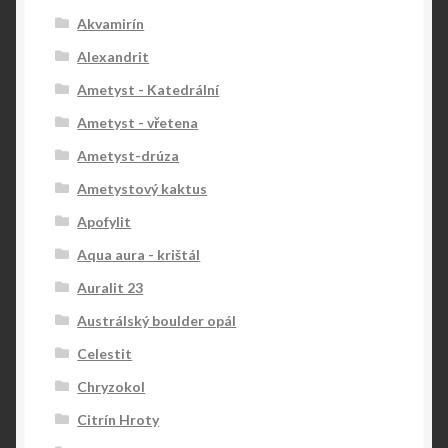
Akvamirín
Alexandrit
Ametyst - Katedrální
Ametyst - vřetena
Ametyst-drúza
Ametystový kaktus
Apofylit
Aqua aura - krištál
Auralit 23
Austrálský boulder opál
Celestit
Chryzokol
Citrín Hroty