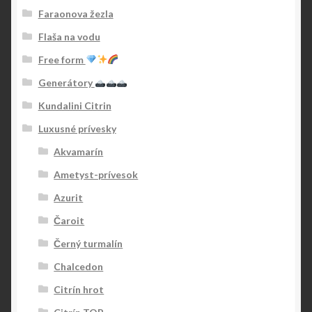
Faraonova žezla
Flaša na vodu
Free form
Generátory
Kundalini Citrin
Luxusné prívesky
Akvamarín
Ametyst-prívesok
Azurit
Čaroit
Černý turmalín
Chalcedon
Citrín hrot