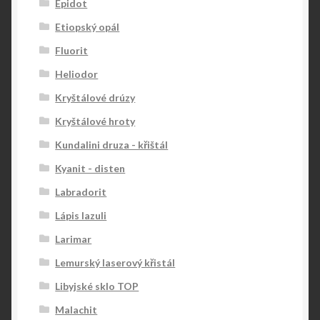
Epidot
Etiopský opál
Fluorit
Heliodor
Kryštálové drúzy
Kryštálové hroty
Kundalini druza - křištál
Kyanit - disten
Labradorit
Lápis lazuli
Larimar
Lemurský laserový křistál
Libyjské sklo TOP
Malachit