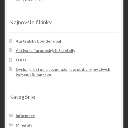
Najnovšie články
Austrálský boulder opál
Aktivace Faraonských žezel síly
O nás
Dýchají, rostou a rozmnožují se: podivný jev živých
kamenů Rumunska
Kategórie
Informace
Minerály