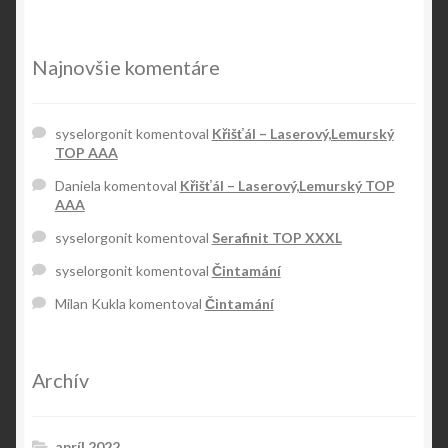
Najnovšie komentáre
syselorgonit
komentoval
Křišťál – Laserový,Lemurský
TOP AAA
Daniela
komentoval
Křišťál – Laserový,Lemurský TOP
AAA
syselorgonit
komentoval
Serafinit TOP XXXL
syselorgonit
komentoval
Čintamání
Milan Kukla
komentoval
Čintamání
Archív
apríl 2022