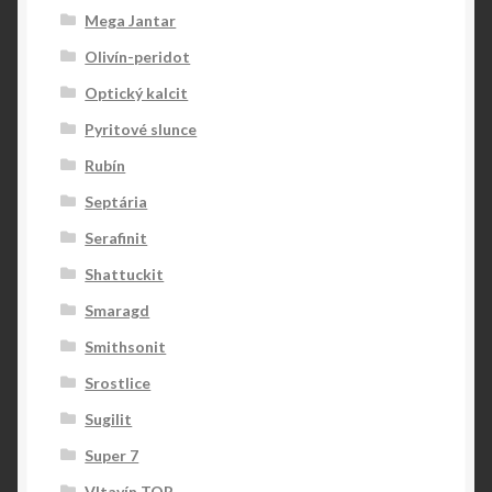
Mega Jantar
Olivín-peridot
Optický kalcit
Pyritové slunce
Rubín
Septária
Serafinit
Shattuckit
Smaragd
Smithsonit
Srostlice
Sugilit
Super 7
Vltavín TOP