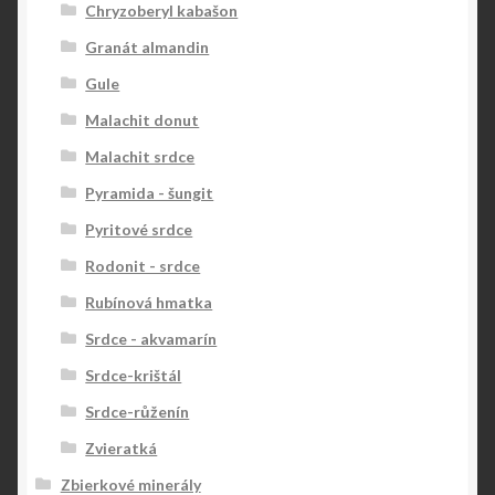
Chryzoberyl kabašon
Granát almandin
Gule
Malachit donut
Malachit srdce
Pyramida - šungit
Pyritové srdce
Rodonit - srdce
Rubínová hmatka
Srdce - akvamarín
Srdce-krištál
Srdce-růženín
Zvieratká
Zbierkové minerály