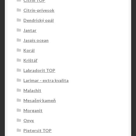
Citrín TOP
Citrín-prívesok
Dendrický opál
Jantar
Jaspis ocean
Korál
Krištáľ
Labradorit TOP
Larimar - extra kvalita
Malachit
Mesačný kameň
Morganit
Onyx
Pietersit TOP