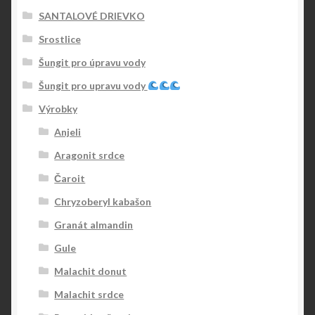
SANTALOVÉ DRIEVKO
Srostlice
Šungit pro úpravu vody
Šungit pro upravu vody
Výrobky
Anjeli
Aragonit srdce
Čaroit
Chryzoberyl kabašon
Granát almandin
Gule
Malachit donut
Malachit srdce