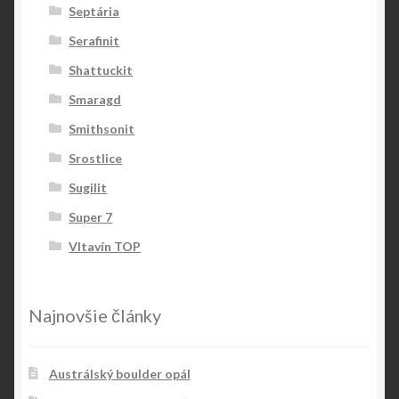
Septária
Serafinit
Shattuckit
Smaragd
Smithsonit
Srostlice
Sugilit
Super 7
Vltavín TOP
Najnovšie články
Austrálský boulder opál