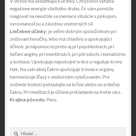
V strese má ukludňujúce účinky. Chryzokol vyháňa
negatívne energie všetkého druhu, čo vám pomôže
reagovať na neustále sa meniace situácie s pokojom,
vyrovnanosťou a zásobou vnútorných síl.
Liečebné účinky
: je veľmi dobrým spoločníkom pri
znižovaní horúčky, lebo má chladivý a upokojujúci
účinok, je nápomocný preto aj pri popáleninách, pri
liečení angíny, pri menštruácii, pri pôrodoch, reumatizme
a ischiase. Upokojuje nepokojné srdce a reguluje krvný
tlak. Na sakrálnej čakre upokojuje tráviace orgány,
harmonizuje žľazy s vnútorným vylučovaním. Pre
zníženie bolestí pokladajte na krčnú alebo na srdečnú
čakru. Pri meditácii je účinné prikladanie na tretie oko.
Krajina pôvodu:
Peru.
Hľadať: