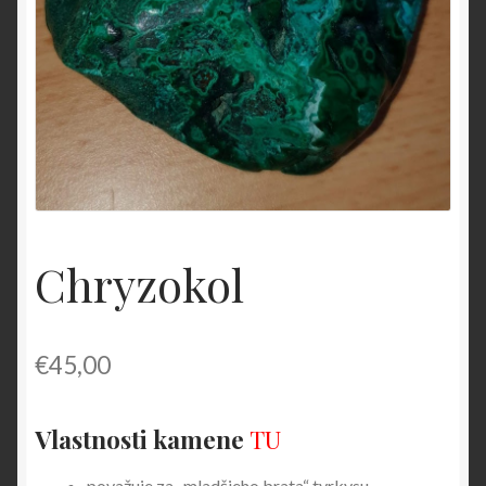
O nás
OBCHODNÉ PODMIENKY
Pokladňa
Zásady ochrany osobných údajov
Chryzokol
€
45,00
Vlastnosti kamene
TU
považuje za „mladšieho brata“ tyrkysu