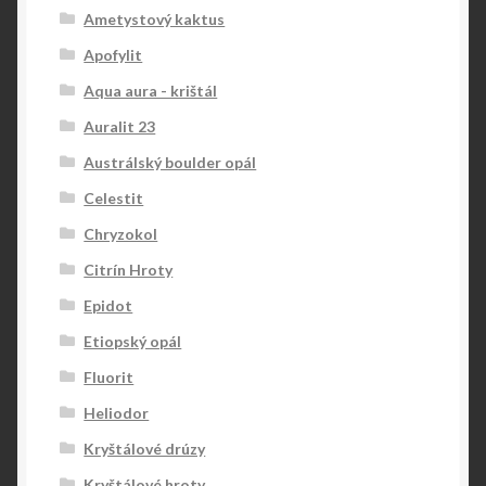
Ametystový kaktus
Apofylit
Aqua aura - krištál
Auralit 23
Austrálský boulder opál
Celestit
Chryzokol
Citrín Hroty
Epidot
Etiopský opál
Fluorit
Heliodor
Kryštálové drúzy
Kryštálové hroty