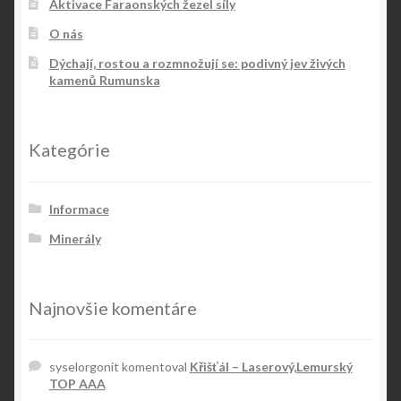
Aktivace Faraonských žezel síly
O nás
Dýchají, rostou a rozmnožují se: podivný jev živých
kamenů Rumunska
Kategórie
Informace
Minerály
Najnovšie komentáre
syselorgonit
komentoval
Křišťál – Laserový,Lemurský
TOP AAA