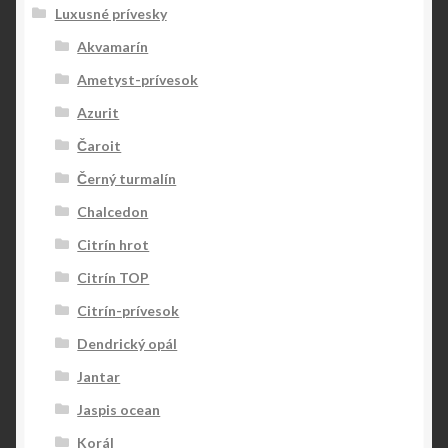
Luxusné prívesky
Akvamarín
Ametyst-prívesok
Azurit
Čaroit
Černý turmalín
Chalcedon
Citrín hrot
Citrín TOP
Citrín-prívesok
Dendrický opál
Jantar
Jaspis ocean
Korál