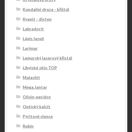
Kundalini druza - křištál
Kyanit - disten
Labradorit
Lápis lazuli
Larimar
Lemurský laserový křistál
Libyjské sklo TOP
Malachit
Mega Jantar
Olivín-peridot
Optický kalcit
Pyritové slunce
Rubín