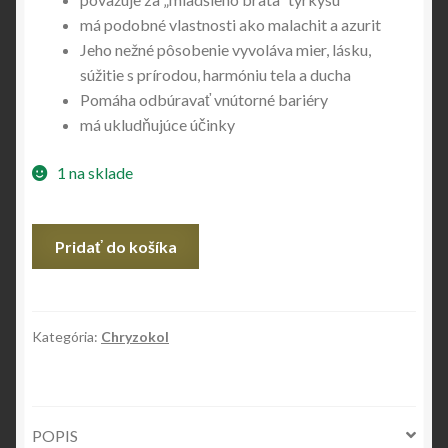
má podobné vlastnosti ako malachit a azurit
Jeho nežné pôsobenie vyvoláva mier, lásku,
súžitie s prírodou, harmóniu tela a ducha
Pomáha odbúravať vnútorné bariéry
má ukludňujúce účinky
1 na sklade
množstvo
Pridať do košíka
Chryzokol
Kategória:
Chryzokol
POPIS