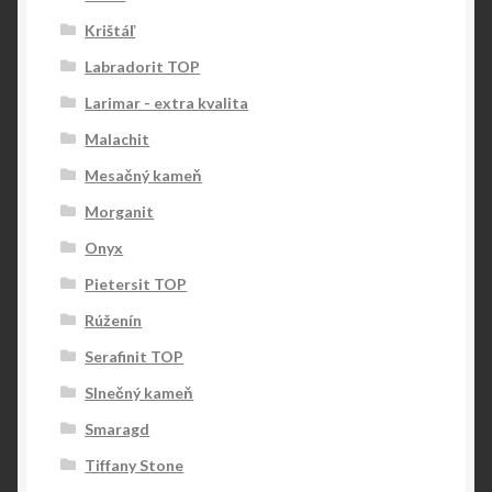
Krištáľ
Labradorit TOP
Larimar - extra kvalita
Malachit
Mesačný kameň
Morganit
Onyx
Pietersit TOP
Rúženín
Serafinit TOP
Slnečný kameň
Smaragd
Tiffany Stone