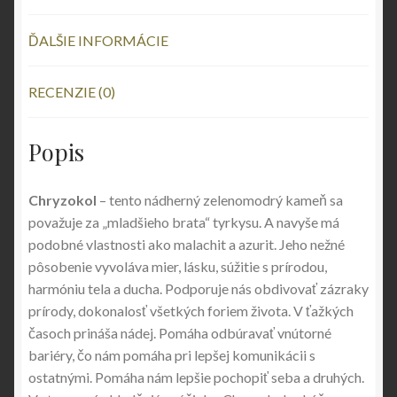
ĎALŠIE INFORMÁCIE
RECENZIE (0)
Popis
Chryzokol
– tento nádherný zelenomodrý kameň sa
považuje za „mladšieho brata“ tyrkysu. A navyše má
podobné vlastnosti ako malachit a azurit. Jeho nežné
pôsobenie vyvoláva mier, lásku, súžitie s prírodou,
harmóniu tela a ducha. Podporuje nás obdivovať zázraky
prírody, dokonalosť všetkých foriem života. V ťažkých
časoch prináša nádej. Pomáha odbúravať vnútorné
bariéry, čo nám pomáha pri lepšej komunikácii s
ostatnými. Pomáha nám lepšie pochopiť seba a druhých.