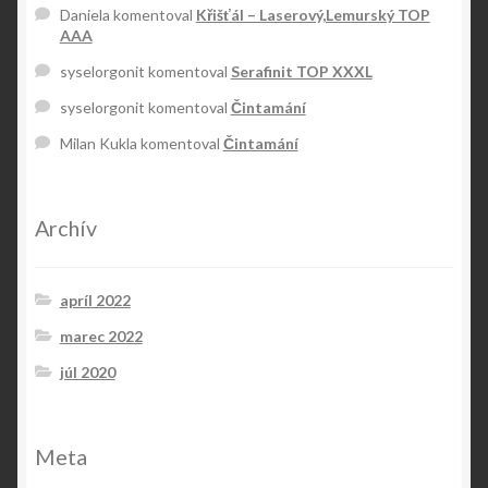
Daniela
komentoval
Křišťál – Laserový,Lemurský TOP
AAA
syselorgonit
komentoval
Serafinit TOP XXXL
syselorgonit
komentoval
Čintamání
Milan Kukla
komentoval
Čintamání
Archív
apríl 2022
marec 2022
júl 2020
Meta