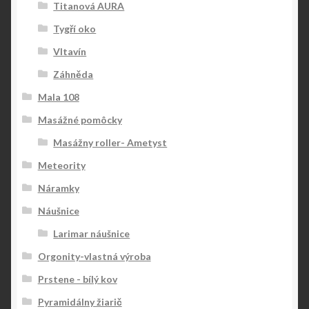
Titanová AURA
Tygří oko
Vltavín
Záhněda
Mala 108
Masážné pomôcky
Masážny roller- Ametyst
Meteority
Náramky
Náušnice
Larimar náušnice
Orgonity-vlastná výroba
Prstene - bílý kov
Pyramidálny žiarič