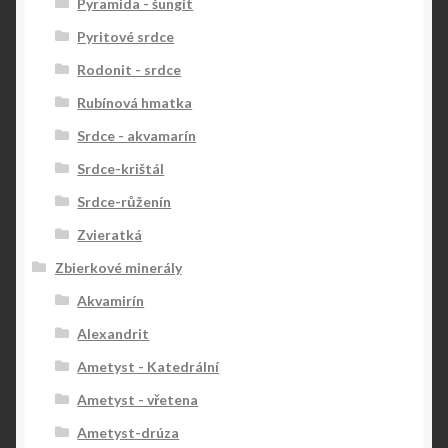
Pyramida - šungit
Pyritové srdce
Rodonit - srdce
Rubínová hmatka
Srdce - akvamarín
Srdce-krištál
Srdce-růženín
Zvieratká
Zbierkové minerály
Akvamirín
Alexandrit
Ametyst - Katedrální
Ametyst - vřetena
Ametyst-drúza