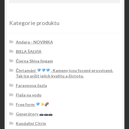
Kategorie produktu
Andara - NOVINKA
BIELA ŠALVIA
Čierna Shiva lingam
Čintamáni
, Kameny jsou focené prosvícené.
Tak lze určit jejich kvalitu a čistotu.
Faraonova žezla
Flaša na vodu
Free form
Generátory
Kundalini Citrin