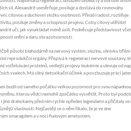
ažlivosti. Napomáhá regeneraci, dosažení sebeúcty a obrodě vnitřn
ších sil. Alexandrit usměrňuje, posiluje a dostává do rovnováhy
vní, citovou a duchovní složku osobnosti. Přináší radost, rozšiřuje
tivitu, posiluje změny a schopnost projevu. Coby citový utěšitel
andrit učí, jak vynakládat méně úsilí. Podněcuje představivost vče
pnosti snění a daru obrazotvornosti.
léčbě působí blahodárně na nervový systém, slezinu, slinivku břišní
ké reprodukční orgány. Přispívá k regeneraci nervové soustavy, lé
né vstřebávání proteinů, vedlejší projevy leukémie a ulevuje od na
čních svalech. Má silný detoxikační účinek a povzbuzuje práci jater
n budil od samého počátku velkou pozornost pro svou nápadnou
oměnu, kterou vědci nemohli zpočátku vysvětlit. Proto byl podo
 i jiné drahokamy před ním rychle opředen legendami a přičítaly se
ůznější vlastnosti. Nejčastěji se o něm říkalo, že je ve dne
ným smaragdem a v noci fialovým ametystem.