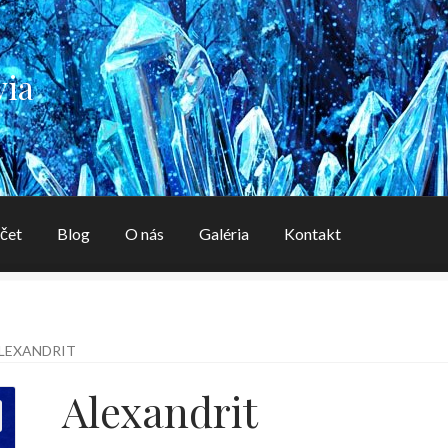
via
čet
Blog
O nás
Galéria
Kontakt
aléria
Kontakt
Košík
Môj účet
O nás
OBCHODNÉ PODMIENK
LEXANDRIT
Alexandrit