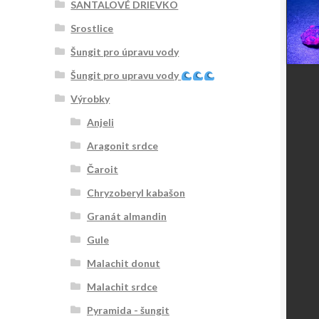
SANTALOVÉ DRIEVKO
Srostlice
Šungit pro úpravu vody
Šungit pro upravu vody
Výrobky
Anjeli
Aragonit srdce
Čaroit
Chryzoberyl kabašon
Granát almandin
Gule
Malachit donut
Malachit srdce
Pyramida - šungit