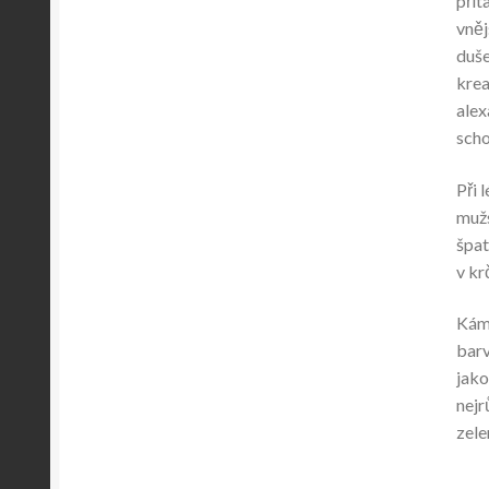
přit
vněj
duše
krea
alex
scho
Při 
mužs
špat
v kr
Káme
barv
jako
nejr
zele