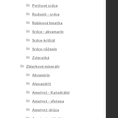
Pyritové srdce
Rodonit - srdce
Rubínová hmatka
Srdce - akvamarín
Srdce-krištál
Srdce-růženín
Zvieratká
Zbierkové minerály
Akvamirín
Alexandrit
Ametyst - Katedrální
Ametyst - vřetena
Ametyst-drúza