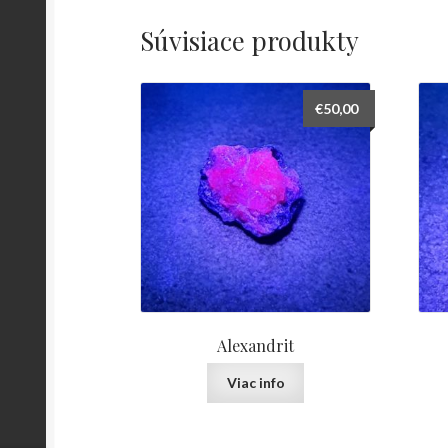
Súvisiace produkty
€
50,00
Alexandrit
Viac info