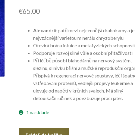
€
65,00
Alexandrit
patří mezi nejcennější drahokamy a je
nejvzácnější varietou minerálu chryzoberylu
Otevírá bránu intuice a metafyzických schopnost
Podporuje rozvoj silné vůle a osobní přitažlivosti
Při léčbě působí blahodárně na nervový systém,
slezinu, slinivku břišní a mužské reprodukční orgá
Přispívá k regeneraci nervové soustavy, léčí špatn
vstřebávání proteinů, vedlejší projevy leukémie a
ulevuje od napětí v krčních svalech. Má silný
detoxikační účinek a povzbuzuje práci jater.
1 na sklade
množstvo
Pridať do košíka