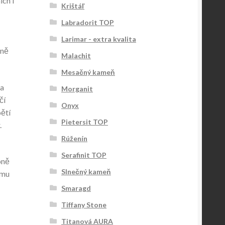
ích i
Krištáľ
Labradorit TOP
Larimar - extra kvalita
tně
Malachit
Mesačný kameň
 a
Morganit
čí
Onyx
pětí
Pietersit TOP
.
Rúženín
Serafinit TOP
bně
Slnečný kameň
 mu
Smaragd
Tiffany Stone
Titanová AURA