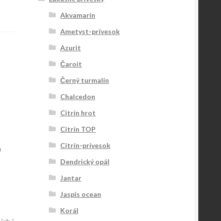
Akvamarín
Ametyst-prívesok
Azurit
Čaroit
Černý turmalín
Chalcedon
Citrín hrot
Citrín TOP
Citrín-prívesok
m
Dendrický opál
Jantar
Jaspis ocean
Korál