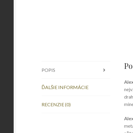
Po
POPIS
Ale
ĎALŠIE INFORMÁCIE
nejv
dra
mine
RECENZIE (0)
Ale
meta