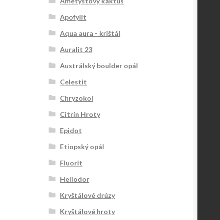
Ametystový kaktus
Apofylit
Aqua aura - krištál
Auralit 23
Austrálský boulder opál
Celestit
Chryzokol
Citrín Hroty
Epidot
Etiopský opál
Fluorit
Heliodor
Kryštálové drúzy
Kryštálové hroty