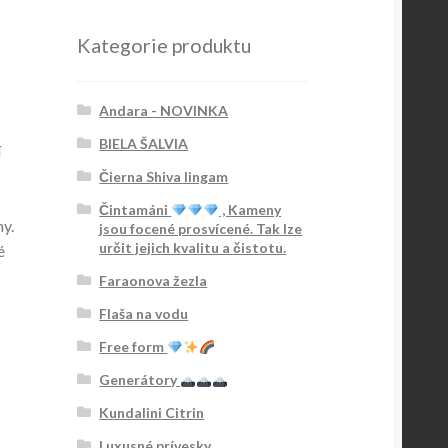
Kategorie produktu
Andara - NOVINKA
BIELA ŠALVIA
í
Čierna Shiva lingam
Čintamáni
, Kameny
ny.
jsou focené prosvícené. Tak lze
určit jejich kvalitu a čistotu.
é
Faraonova žezla
Flaša na vodu
Free form
Generátory
Kundalini Citrin
Luxusné prívesky