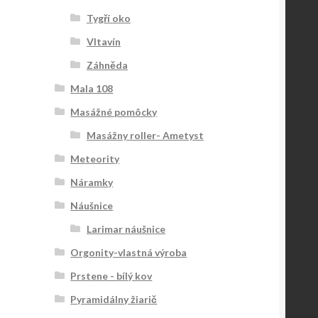
Tygří oko
Vltavín
Záhněda
Mala 108
Masážné pomôcky
Masážny roller- Ametyst
Meteority
Náramky
Náušnice
Larimar náušnice
Orgonity-vlastná výroba
Prstene - bílý kov
Pyramidálny žiarič