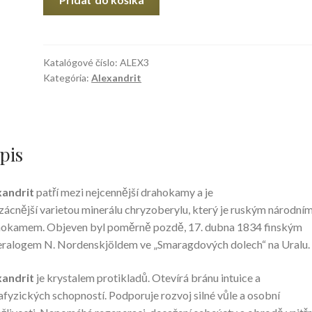
Alexandrit
Katalógové číslo:
ALEX3
Kategória:
Alexandrit
pis
xandrit
patří mezi nejcennější drahokamy a je
zácnější varietou minerálu chryzoberylu, který je ruským národní
hokamem. Objeven byl poměrně pozdě, 17. dubna 1834 finským
ralogem N. Nordenskjöldem ve „Smaragdových dolech“ na Uralu.
xandrit
je krystalem protikladů. Otevírá bránu intuice a
fyzických schopností. Podporuje rozvoj silné vůle a osobní