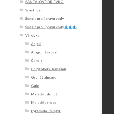
SANTALOVÉ DRIEVKO
Srostlice
Šungit pro úpravu vody
Šungit pro upravu vody
Výrobky
Anjeli
Aragonit srdce
Čaroit
Chryzoberyl kabašon
Granát almandin
Gule
Malachit donut
Malachit srdce
Pyramida - šungit