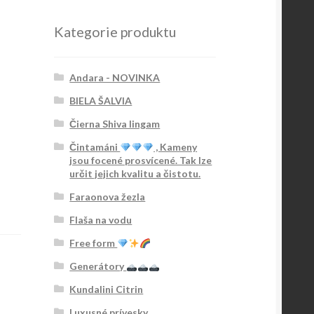
Kategorie produktu
Andara - NOVINKA
BIELA ŠALVIA
Čierna Shiva lingam
Čintamáni
, Kameny
jsou focené prosvícené. Tak lze
určit jejich kvalitu a čistotu.
Faraonova žezla
Flaša na vodu
Free form
Generátory
Kundalini Citrin
Luxusné prívesky