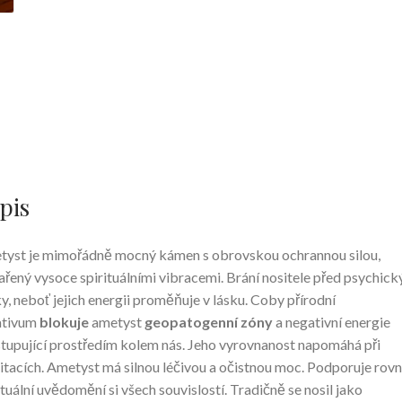
pis
yst je mimořádně mocný kámen s obrovskou ochrannou silou,
řený vysoce spirituálními vibracemi. Brání nositele před psychick
y, neboť jejich energii proměňuje v lásku. Coby přírodní
ativum
blokuje
ametyst
geopatogenní zóny
a negativní energie
tupující prostředím kolem nás. Jeho vyrovnanost napomáhá při
tacích. Ametyst má silnou léčivou a očistnou moc. Podporuje rov
ituální uvědomění si všech souvislostí. Tradičně se nosil jako