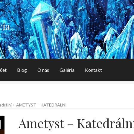
via
čet
Blog
O nás
Galéria
Kontakt
aléria
Kontakt
Košík
Môj účet
O nás
OBCHODNÉ PODMIENK
drální
AMETYST – KATEDRÁLNÍ
Ametyst – Katedráln