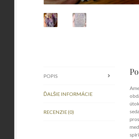
Po
POPIS
Amet
ĎALŠIE INFORMÁCIE
obda
útok
sed
RECENZIE (0)
pros
medi
spir