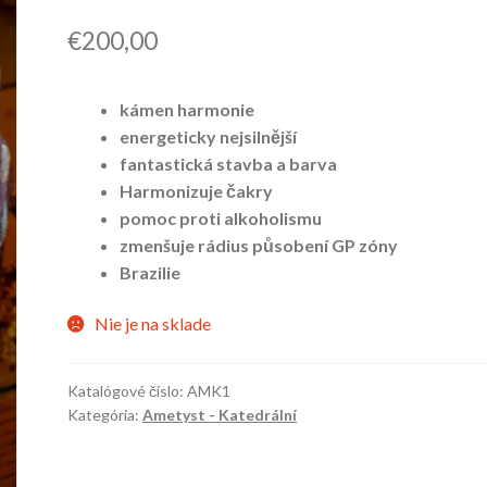
€
200,00
kámen harmonie
energeticky nejsilnější
fantastická stavba a barva
Harmonizuje čakry
pomoc proti alkoholismu
zmenšuje rádius působení GP zóny
Brazilie
Nie je na sklade
Katalógové číslo:
AMK1
Kategória:
Ametyst - Katedrální