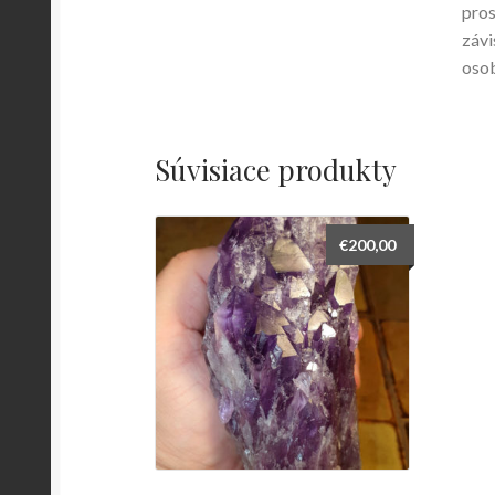
pros
závi
osob
Súvisiace produkty
€
200,00