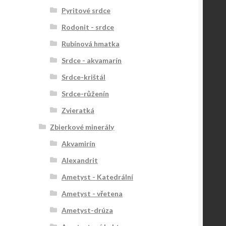
Pyritové srdce
Rodonit - srdce
Rubínová hmatka
Srdce - akvamarín
Srdce-krištál
Srdce-růženín
Zvieratká
Zbierkové minerály
Akvamirín
Alexandrit
Ametyst - Katedrální
Ametyst - vřetena
Ametyst-drúza