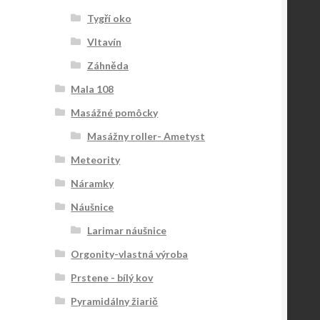
Tygří oko
Vltavín
Záhněda
Mala 108
Masážné pomôcky
Masážny roller- Ametyst
Meteority
Náramky
Náušnice
Larimar náušnice
Orgonity-vlastná výroba
Prstene - bílý kov
Pyramidálny žiarič