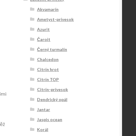
Akvamarín
Ametyst-prívesok
Azurit
Čaroit
Černý turmalín
Chalcedon
Citrín hrot
Citrín TOP
Citrín-prívesok
ými
Dendrický opál
Jantar
Jaspis ocean
něž
Korál