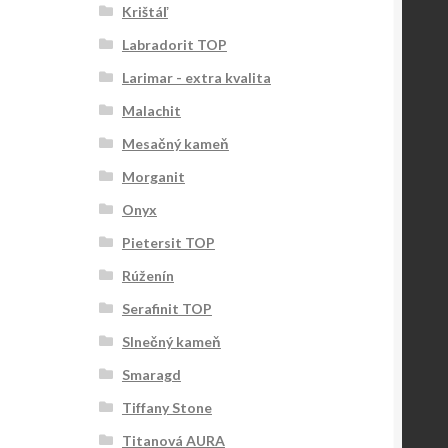
Krištáľ
Labradorit TOP
Larimar - extra kvalita
Malachit
Mesačný kameň
Morganit
Onyx
Pietersit TOP
Rúženín
Serafinit TOP
Slnečný kameň
Smaragd
Tiffany Stone
Titanová AURA