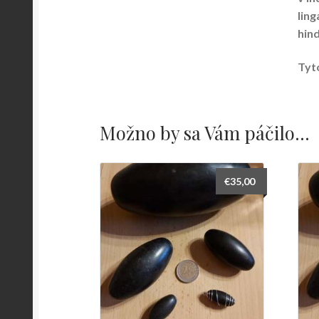
ling
hin
Tyt
Možno by sa Vám páčilo…
€
35,00