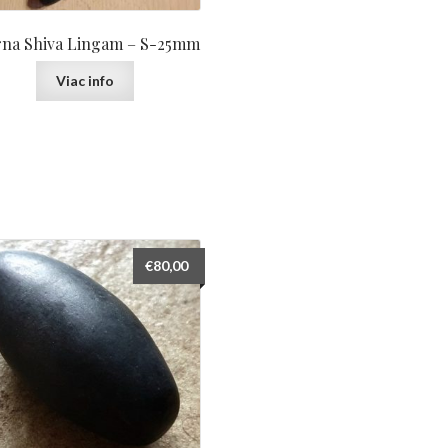
rna Shiva Lingam – S-25mm
Viac info
€
80,00