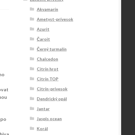
Akvamarín
Ametyst-prívesok
Azurit
Čaroit
Černý turmalín
Chalcedon
Citrín hrot
ho
Citrín TOP
Citrín-prívesok
ovat
enou
Dendrický opál
Jantar
 po
Jaspis ocean
Korál
Shiva