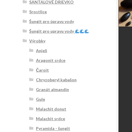
SANTALOVÉ DRIEVKO
Srostlice
Šungit pro úpravu vody
Šungit pro upravu vody
Výrobky
Anjeli
Aragonit srdce
Čaroit
Chryzoberyl kabašon
Granát almandin
Gule
Malachit donut
Malachit srdce
Pyramida - šungit