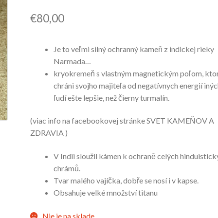
€
80,00
Je to veľmi silný ochranný kameň z indickej rieky
Narmada…
kryokremeň s vlastným magnetickým poľom, kto
chráni svojho majiteľa od negatívnych energií iný
ľudí ešte lepšie, než čierny turmalín.
(viac info na facebookovej stránke SVET KAMEŇOV A
ZDRAVIA )
V Indii sloužil kámen k ochraně celých hinduistic
chrámů.
Tvar malého vajíčka, dobře se nosí i v kapse.
Obsahuje velké množství titanu
Nie je na sklade