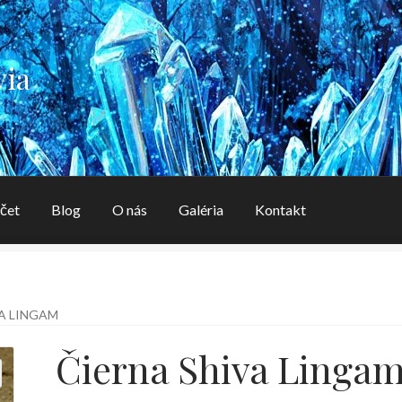
via
čet
Blog
O nás
Galéria
Kontakt
aléria
Kontakt
Košík
Môj účet
O nás
OBCHODNÉ PODMIENK
A LINGAM
Čierna Shiva Linga