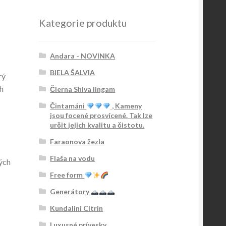
Kategorie produktu
Andara - NOVINKA
BIELA ŠALVIA
rý
ch
Čierna Shiva lingam
Čintamáni
, Kameny
jsou focené prosvícené. Tak lze
určit jejich kvalitu a čistotu.
Faraonova žezla
Flaša na vodu
kých
Free form
Generátory
Kundalini Citrin
Luxusné prívesky