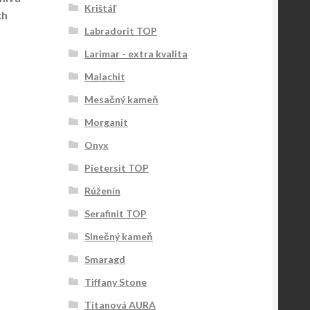
Krištáľ
ch
Labradorit TOP
Larimar - extra kvalita
Malachit
Mesačný kameň
Morganit
Onyx
Pietersit TOP
Rúženín
Serafinit TOP
Slnečný kameň
Smaragd
Tiffany Stone
Titanová AURA