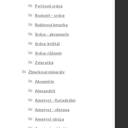
Pyritové srdce
Rodonit - srdce
Rubínová hmatka
Srdce - akvamarín
Srdce-krištál
Srdce-růženín
Zvieratká
Zbierkové minerály
Akvamirín
Alexandrit
Ametyst - Katedrální
Ametyst - vřetena
Ametyst-drúza