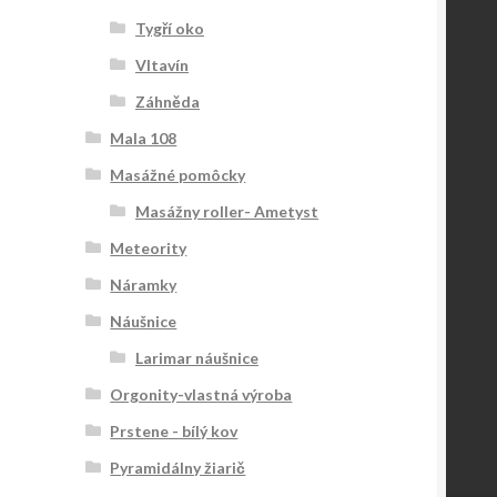
Tygří oko
Vltavín
Záhněda
Mala 108
Masážné pomôcky
Masážny roller- Ametyst
Meteority
Náramky
Náušnice
Larimar náušnice
Orgonity-vlastná výroba
Prstene - bílý kov
Pyramidálny žiarič