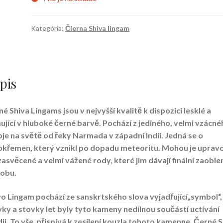
Kategória:
Čierna Shiva lingam
pis
é Shiva Lingams jsou v nejvyšší kvalitě k dispozici lesklé a
ující v hluboké černé barvě. Pochází z jediného, velmi vzácné
je na světě od řeky Narmada v západní Indii. Jedná se o
okřemen, který vznikl po dopadu meteoritu. Mohou je uprav
zasvěcené a velmi vážené rody, které jim dávají finální zaobl
obu.
o Lingam pochází ze sanskrtského slova vyjadřující„symbol“,
ky a stovky let byly tyto kameny nedílnou součástí uctívání
dii. To vše přispívá k zesílení kouzla tohoto kamenne. Černé 