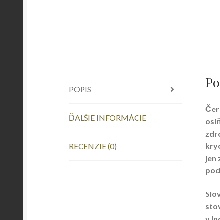
Po
POPIS
Čern
ĎALŠIE INFORMÁCIE
oslň
zdro
kry
RECENZIE (0)
jen 
pod
Slov
stov
v In