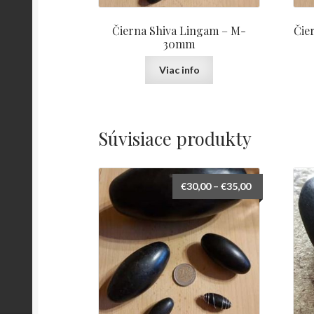
Čierna Shiva Lingam – M-
Čie
30mm
Viac info
Súvisiace produkty
€
30,00
–
€
35,00