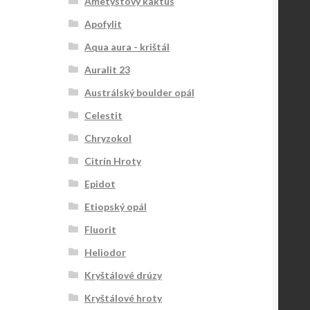
Ametystový kaktus
Apofylit
Aqua aura - krištál
Auralit 23
Austrálský boulder opál
Celestit
Chryzokol
Citrín Hroty
Epidot
Etiopský opál
Fluorit
Heliodor
Kryštálové drúzy
Kryštálové hroty