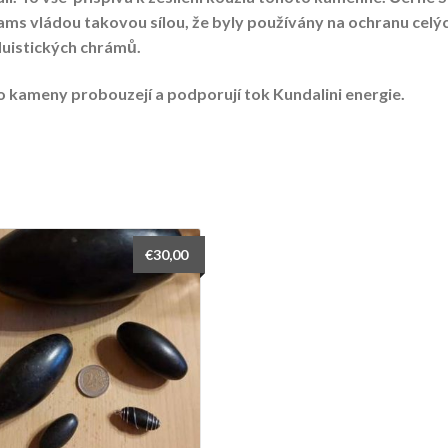
ams vládou takovou sílou, že byly používány na ochranu celý
duistických chrámů.
o kameny probouzejí a podporují tok Kundalini energie.
€
30,00