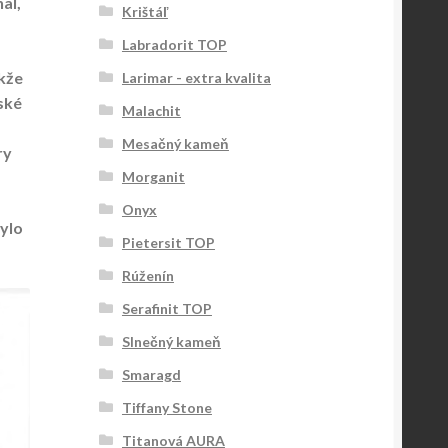
al,
Krištáľ
Labradorit TOP
akže
Larimar - extra kvalita
ské
Malachit
Mesačný kameň
ry
Morganit
Onyx
bylo
Pietersit TOP
Rúženín
Serafinit TOP
Slnečný kameň
Smaragd
Tiffany Stone
Titanová AURA