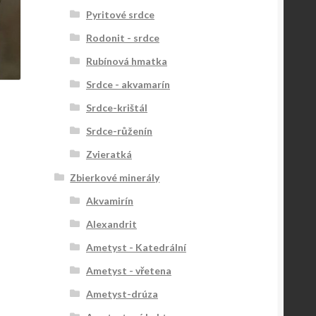
Pyritové srdce
Rodonit - srdce
Rubínová hmatka
Srdce - akvamarín
Srdce-krištál
Srdce-růženín
Zvieratká
Zbierkové minerály
Akvamirín
Alexandrit
Ametyst - Katedrální
Ametyst - vřetena
Ametyst-drúza