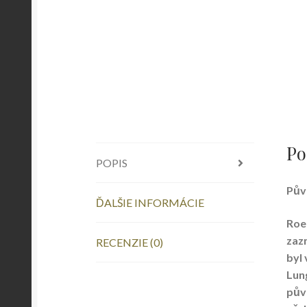
Po
POPIS
Pův
ĎALŠIE INFORMÁCIE
Roe
zaz
RECENZIE (0)
byl
Lung
pův