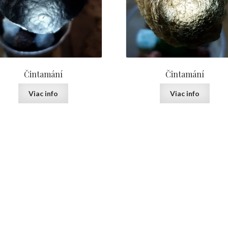
Čintamání
Čintamání
Viac info
Viac info