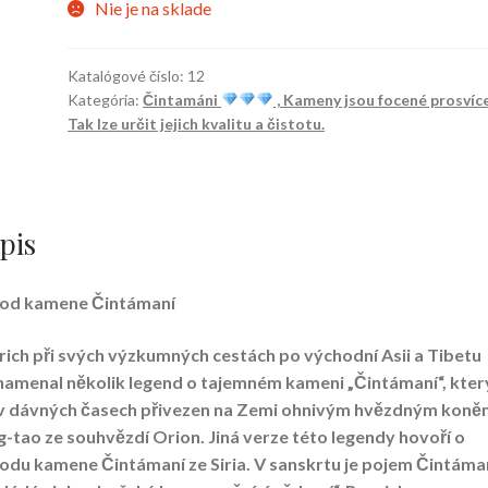
Nie je na sklade
Katalógové číslo:
12
Kategória:
Čintamáni
, Kameny jsou focené prosvíc
Tak lze určit jejich kvalitu a čistotu.
pis
od kamene Čintámaní
rich při svých výzkumných cestách po východní Asii a Tibetu
namenal několik legend o tajemném kameni „Čintámaní“, kter
 v dávných časech přivezen na Zemi ohnivým hvězdným koně
-tao ze souhvězdí Orion. Jiná verze této legendy hovoří o
odu kamene Čintámaní ze Siria. V sanskrtu je pojem Čintáma