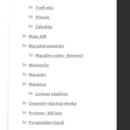
Tygří oko
Vltavín
Záhněda
Mala 108
Masážné pomôcky
Masážny roller- Ametyst
Meteority
Náramky
Náušnice
Larimar náušnice
Orgonity-vlastná výroba
Prstene - bílý kov
Pyramidálny žiarič