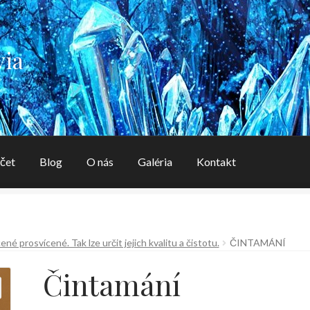
via
čet
Blog
O nás
Galéria
Kontakt
aléria
Kontakt
Košík
Môj účet
O nás
OBCHODNÉ PODMIENK
né prosvícené. Tak lze určit jejich kvalitu a čistotu.
ČINTAMÁNÍ
Čintamání