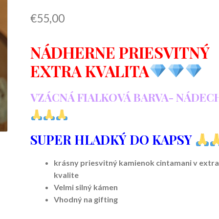
€
55,00
NÁDHERNE PRIESVITNÝ
EXTRA KVALITA
VZÁCNÁ FIALKOVÁ BARVA- NÁDEC
SUPER HLADKÝ DO KAPSY
krásny priesvitný kamienok cintamani v extr
kvalite
Velmi silný kámen
Vhodný na gifting