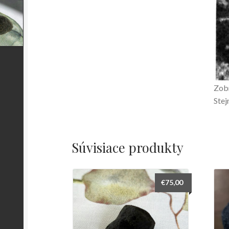
Zobr
Stej
Súvisiace produkty
€
75,00