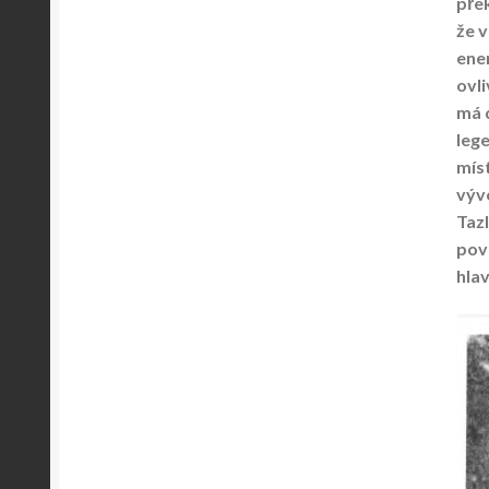
pře
že 
ene
ovli
má 
leg
míst
vývo
Taz
pova
hla