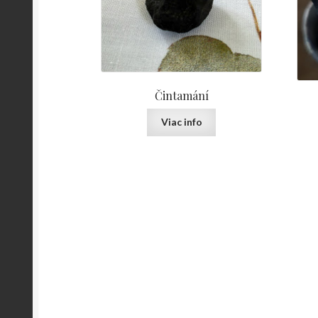
Čintamání
Viac info