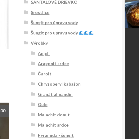
SANTALOVÉ DRIEVKO
Srostlice
Šungit pro úpravu vody
Šungit pro upravu vody
Výrobky
Anjeli
Aragonit srdce
Čaroit
Chryzoberyl kabašon
Granát almandin
Gule
,00
Malachit donut
Malachit srdce
Pyramida - šungit