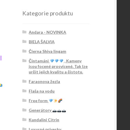
Kategorie produktu
Andara - NOVINKA
BIELA ŠALVIA
Čierna Shiva lingam
H
Čintamáni
, Kameny
jsou focené prosvícené. Tak lze
určit jejich kvalitu a čistotu.
Faraonova žezla
Flaša na vodu
a
Free form
Generátory
Kundalini Citrin
Luxusné prívesky