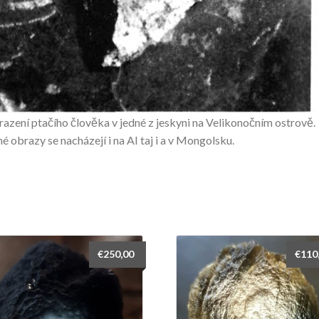
azení ptačího člověka v jedné z jeskyni na Velikonočním ostrově.
né obrazy se nacházejí i na AI taj i a v Mongolsku.
€
250,00
€
110