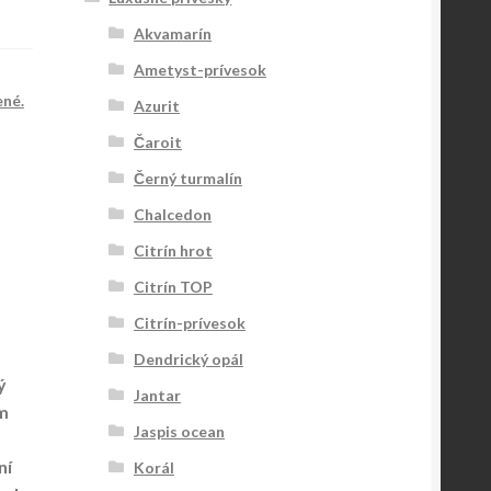
Akvamarín
Ametyst-prívesok
ené.
Azurit
Čaroit
Černý turmalín
Chalcedon
Citrín hrot
Citrín TOP
Citrín-prívesok
Dendrický opál
ý
Jantar
m
Jaspis ocean
ní
Korál