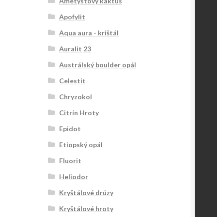
Ametystový kaktus
Apofylit
Aqua aura - krištál
Auralit 23
Austrálský boulder opál
Celestit
Chryzokol
Citrín Hroty
Epidot
Etiopský opál
Fluorit
Heliodor
Kryštálové drúzy
Kryštálové hroty