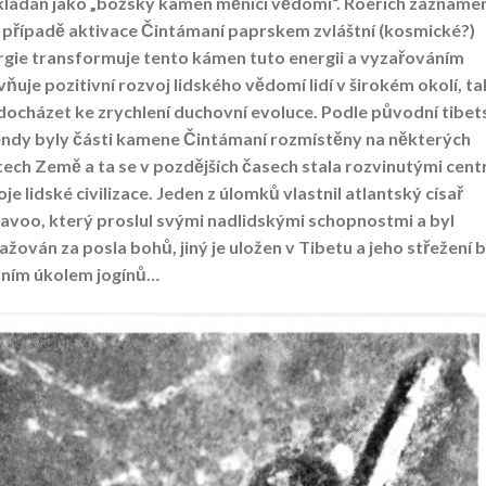
kládán jako „božský kamen měnící vědomí“. Roerich zaznamen
v případě aktivace Čintámaní paprskem zvláštní (kosmické?)
rgie transformuje tento kámen tuto energii a vyzařováním
vňuje pozitivní rozvoj lidského vědomí lidí v širokém okolí, t
docházet ke zrychlení duchovní evoluce. Podle původní tibet
endy byly části kamene Čintámaní rozmístěny na některých
ech Země a ta se v pozdějších časech stala rozvinutými cent
je lidské civilizace. Jeden z úlomků vlastnil atlantský císař
lavoo, který proslul svými nadlidskými schopnostmi a byl
žován za posla bohů, jiný je uložen v Tibetu a jeho střežení 
vním úkolem jogínů…