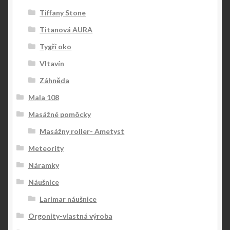
Tiffany Stone
Titanová AURA
Tygří oko
Vltavín
Záhněda
Mala 108
Masážné pomôcky
Masážny roller- Ametyst
Meteority
Náramky
Náušnice
Larimar náušnice
Orgonity-vlastná výroba