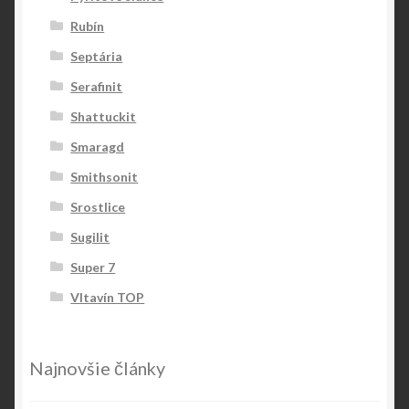
Rubín
Septária
Serafinit
Shattuckit
Smaragd
Smithsonit
Srostlice
Sugilit
Super 7
Vltavín TOP
Najnovšie články