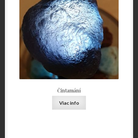
Čintamání
Viac info