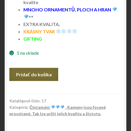
kvalite
MNOHO ORNAMENTŮ, PLOCH A HRAN
EXTRA KVALITA,
KRÁSNY TVAR
GIFTING
1 na sklade
množstvo
Pridať do košíka
Čintamání
Katalógové číslo:
17
Kategória:
Čintamáni
, Kameny jsou focené
prosvícené. Tak lze určit jejich kvalitu a čistotu.