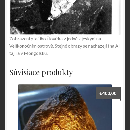
Zobrazení ptačího člověka v jedné z jeskyni na
Velikonočním ostrově. Stejné obrazy se nacházejí i na AI
taj i a v Mongolsku.
Súvisiace produkty
€
400,00