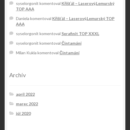
syselorgonit
komentoval
Křišťál – Laserový,Lemurský
TOP AAA
Daniela
komentoval
Křišťál – Laserový,Lemurský TOP
AAA
syselorgonit
komentoval
Serafinit TOP XXXL
syselorgonit
komentoval
Čintamání
Milan Kukla
komentoval
Čintamání
Archív
apríl 2022
marec 2022
júl 2020