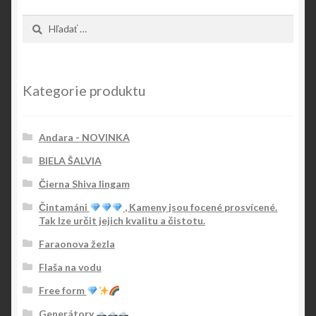
Hľadať:
Kategorie produktu
Andara - NOVINKA
BIELA ŠALVIA
Čierna Shiva lingam
Čintamáni
, Kameny jsou focené prosvícené.
Tak lze určit jejich kvalitu a čistotu.
Faraonova žezla
Flaša na vodu
Free form
Generátory