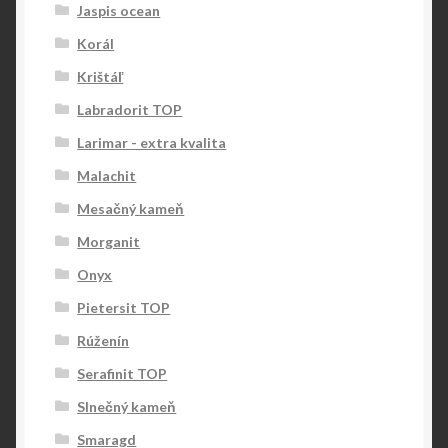
Jaspis ocean
Korál
Krištáľ
Labradorit TOP
Larimar - extra kvalita
Malachit
Mesačný kameň
Morganit
Onyx
Pietersit TOP
Rúženín
Serafinit TOP
Slnečný kameň
Smaragd