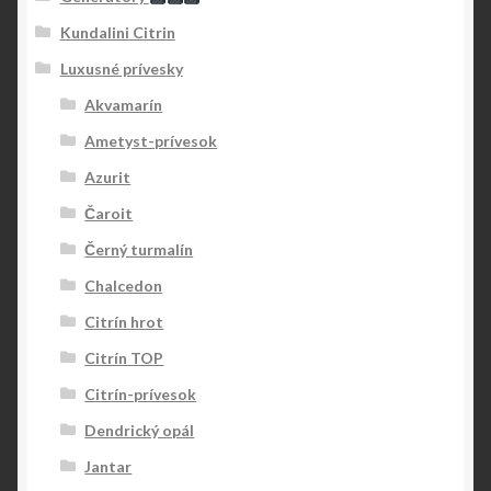
Kundalini Citrin
Luxusné prívesky
Akvamarín
Ametyst-prívesok
Azurit
Čaroit
Černý turmalín
Chalcedon
Citrín hrot
Citrín TOP
Citrín-prívesok
Dendrický opál
Jantar