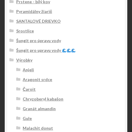
Prstene - bílý kov
Pyramidálny žiarič
SANTALOVÉ DRIEVKO
Srostlice
Šungit pro úpravu vody
Šungit pro upravu vody
Výrobky
Anjeli
Aragonit srdce
Čaroit
Chryzoberyl kabašon
Granát almandin
Gule
Malachit donut