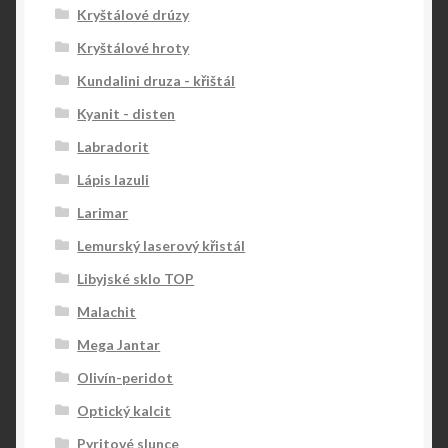
Kryštálové drúzy
Kryštálové hroty
Kundalini druza - křištál
Kyanit - disten
Labradorit
Lápis lazuli
Larimar
Lemurský laserový křistál
Libyjské sklo TOP
Malachit
Mega Jantar
Olivín-peridot
Optický kalcit
Pyritové slunce