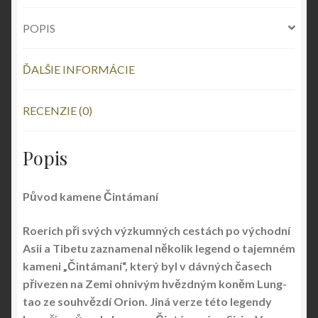
POPIS
ĎALŠIE INFORMÁCIE
RECENZIE (0)
Popis
Původ kamene Čintámaní
Roerich při svých výzkumných cestách po východní
Asii a Tibetu zaznamenal několik legend o tajemném
kameni „Čintámaní“, který byl v dávných časech
přivezen na Zemi ohnivým hvězdným koněm Lung-
tao ze souhvězdí Orion. Jiná verze této legendy