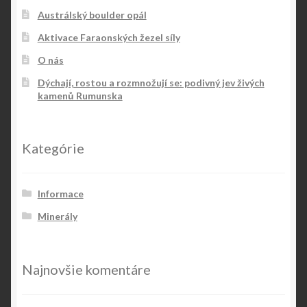
Austrálský boulder opál
Aktivace Faraonských žezel síly
O nás
Dýchají, rostou a rozmnožují se: podivný jev živých
kamenů Rumunska
Kategórie
Informace
Minerály
Najnovšie komentáre