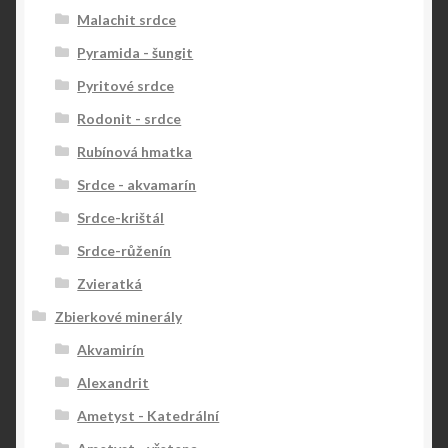
Malachit srdce
Pyramida - šungit
Pyritové srdce
Rodonit - srdce
Rubínová hmatka
Srdce - akvamarín
Srdce-krištál
Srdce-růženín
Zvieratká
Zbierkové minerály
Akvamirín
Alexandrit
Ametyst - Katedrální