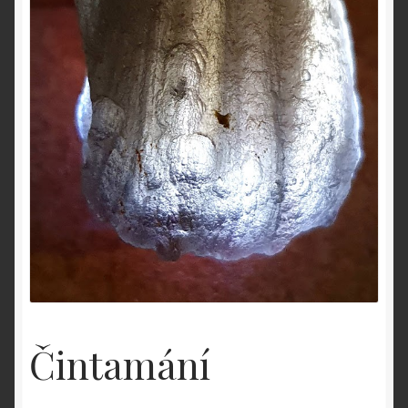
O nás
OBCHODNÉ PODMIENKY
Pokladňa
Zásady ochrany osobných údajov
Čintamání