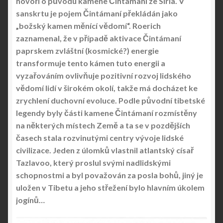
hovoří o původu kamene Čintámaní ze Siria. V
sanskrtu je pojem Čintámaní překládán jako
„božský kamen měnící vědomí“. Roerich
zaznamenal, že v případě aktivace Čintámaní
paprskem zvláštní (kosmické?) energie
transformuje tento kámen tuto energii a
vyzařováním ovlivňuje pozitivní rozvoj lidského
vědomí lidí v širokém okolí, takže má docházet ke
zrychlení duchovní evoluce. Podle původní tibetské
legendy byly části kamene Čintámaní rozmístěny
na některých místech Země a ta se v pozdějších
časech stala rozvinutými centry vývoje lidské
civilizace. Jeden z úlomků vlastnil atlantský císař
Tazlavoo, který proslul svými nadlidskými
schopnostmi a byl považován za posla bohů, jiný je
uložen v Tibetu a jeho střežení bylo hlavním úkolem
jogínů…