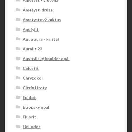
Ametyst - vřetena
Ametyst-drúza
Ametystový kaktus
Apofylit
Aqua aura - krištál
Auralit 23
Austrálský boulder opál
Celestit
Chryzokol
Citrín Hroty
Epidot
Etiopský opál
Fluorit
Heliodor