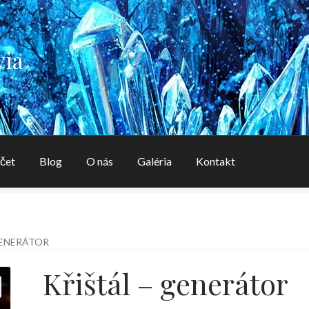
via
čet
Blog
O nás
Galéria
Kontakt
aléria
Kontakt
Košík
Môj účet
O nás
OBCHODNÉ PODMIENK
GENERÁTOR
Křištál – generátor