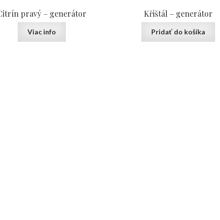
Citrín pravý – generátor
Křištál – generátor
Viac info
Pridať do košíka