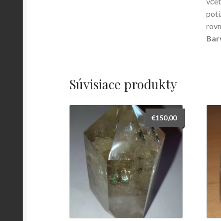
včet
potí
rovn
Bar
Súvisiace produkty
€
150,00