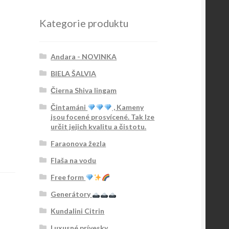
Kategorie produktu
Andara - NOVINKA
BIELA ŠALVIA
Čierna Shiva lingam
Čintamáni
, Kameny
jsou focené prosvícené. Tak lze
určit jejich kvalitu a čistotu.
Faraonova žezla
Flaša na vodu
Free form
Generátory
Kundalini Citrin
Luxusné prívesky