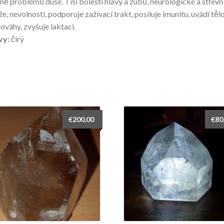
ně problémů duše. Tiší bolesti hlavy a zubů, neurologické a střevn
že, nevolnosti, podporuje zažívací trakt, posiluje imunitu, uvádí těl
ováhy, zvyšuje laktaci.
vy:
čirý
€
200,00
€
80