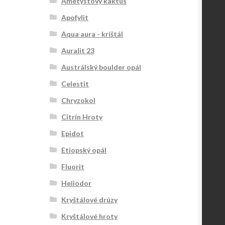
Ametystový kaktus
Apofylit
Aqua aura - krištál
Auralit 23
Austrálský boulder opál
Celestit
Chryzokol
Citrín Hroty
Epidot
Etiopský opál
Fluorit
Heliodor
Kryštálové drúzy
Kryštálové hroty