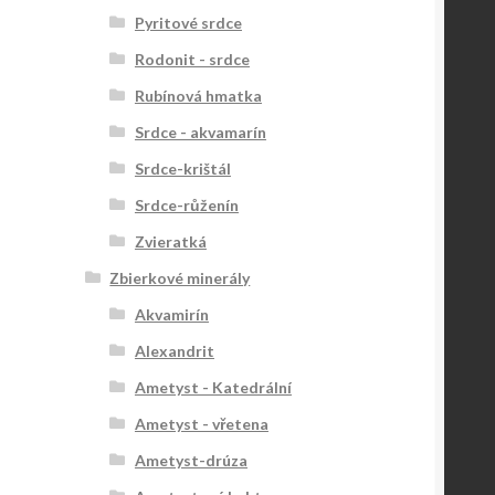
Pyritové srdce
Rodonit - srdce
Rubínová hmatka
Srdce - akvamarín
Srdce-krištál
Srdce-růženín
Zvieratká
Zbierkové minerály
Akvamirín
Alexandrit
Ametyst - Katedrální
Ametyst - vřetena
Ametyst-drúza