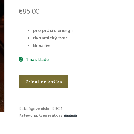
€
85,00
pro práci s energií
dynamický tvar
Brazilie
1 na sklade
množstvo
Pridať do košíka
Křištál
–
generátor
Katalógové číslo:
KRG1
Kategória:
Generátory