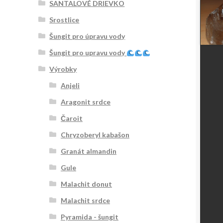
SANTALOVÉ DRIEVKO
Srostlice
Šungit pro úpravu vody
Šungit pro upravu vody
Výrobky
Anjeli
Aragonit srdce
Čaroit
Chryzoberyl kabašon
Granát almandin
Gule
Malachit donut
Malachit srdce
Pyramida - šungit