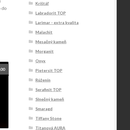
í
Krištáľ
o do
Labradorit TOP
Larimar - extra kvalita
Malachit
Mesačný kameň
Morganit
Onyx
,00
Pietersit TOP
Rúženín
Serafinit TOP
Slnečný kameň
Smaragd
Tiffany Stone
Titanová AURA