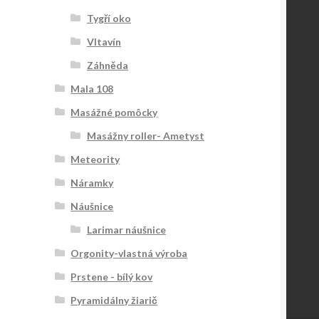
Tygří oko
Vltavín
Záhněda
Mala 108
Masážné pomôcky
Masážny roller- Ametyst
Meteority
Náramky
Náušnice
Larimar náušnice
Orgonity-vlastná výroba
Prstene - bílý kov
Pyramidálny žiarič