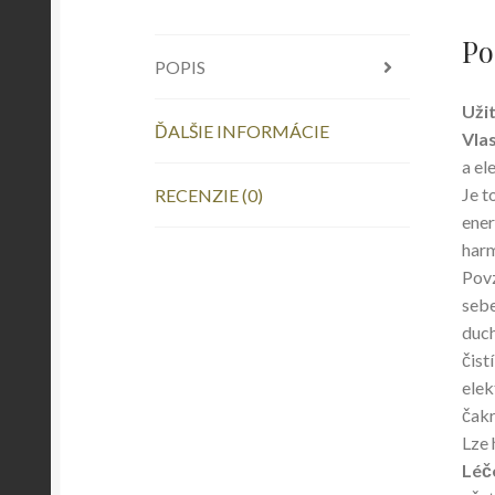
Po
POPIS
Užit
ĎALŠIE INFORMÁCIE
Vlas
a el
Je t
RECENZIE (0)
ener
harm
Povz
sebe
duch
čist
elek
čakr
Lze 
Léče