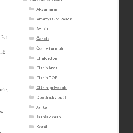
Akvamarín
Ametyst-prívesok
Azurit
Měsíc
Čaroit
Černý turmalín
vač
Chalcedon
Citrín hrot
Citrín TOP
Citrín-prívesok
uše,
Dendrický opál
Jantar
y.
Jaspis ocean
Korál