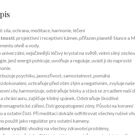
pis
í:
síla, ochrana, meditace, harmonie, léčení
tnosti:
projektivní i receptivní kámen, přiřazen planetě Slunce a 
ementu ohně a vody.
o univerzální, nejúčinnější léčivý krystal na světě, velmi silný zesilo
gie, jenž energii pohlcuje, uvolňuje a reguluje, uvádí ji do naprosté
onie.
buzuje psychiku, jasnozřivost, samostatnost, pomáhá
zdokonalení, ochraňuje před vším zlým a negativním, zvyšuje naše
ovní síly, harmonizuje, odstraňuje bloky a stává se zrcadlem naší d
í a chrání auru, zajišťuje klidný spánek. Odstraňuje škodlivé
tromagnetické záření, čistí geopatogenní zóny. Působí na korunní
u a ostatní čistí. Při meditaci dokáže odfiltrovat všechny rušivé vliv
ho použít jako regulátor pro ostatní kameny.
bné využití:
vhodný na všechny zdravotní problémy,