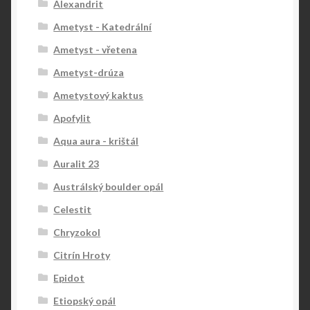
Alexandrit
Ametyst - Katedrální
Ametyst - vřetena
Ametyst-drúza
Ametystový kaktus
Apofylit
Aqua aura - krištál
Auralit 23
Austrálský boulder opál
Celestit
Chryzokol
Citrín Hroty
Epidot
Etiopský opál