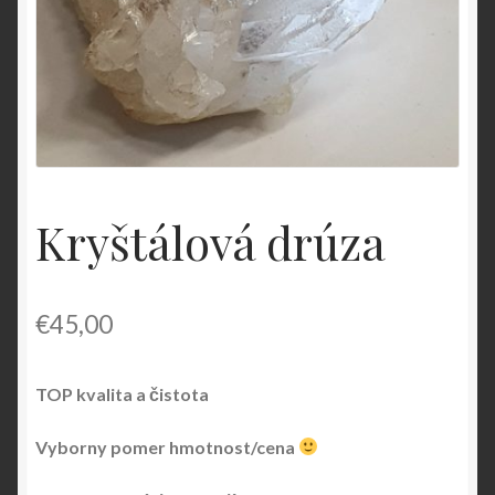
O nás
OBCHODNÉ PODMIENKY
Pokladňa
Kryštálová drúza
Zásady ochrany osobných údajov
€
45,00
TOP kvalita a čistota
Vyborny pomer hmotnost/cena