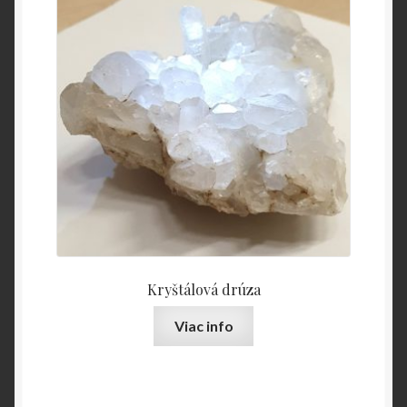
Kryštálová drúza
Viac info