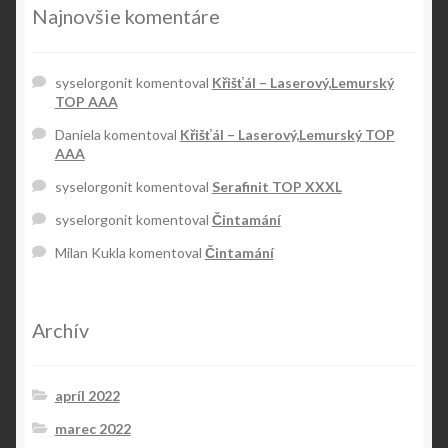
Najnovšie komentáre
syselorgonit
komentoval
Křišťál – Laserový,Lemurský
TOP AAA
Daniela
komentoval
Křišťál – Laserový,Lemurský TOP
AAA
syselorgonit
komentoval
Serafinit TOP XXXL
syselorgonit
komentoval
Čintamání
Milan Kukla
komentoval
Čintamání
Archív
apríl 2022
marec 2022