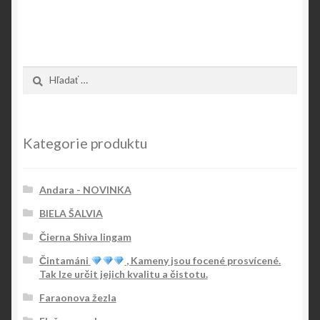
Hľadať:
Kategorie produktu
Andara - NOVINKA
BIELA ŠALVIA
Čierna Shiva lingam
Čintamáni
, Kameny jsou focené prosvícené.
Tak lze určit jejich kvalitu a čistotu.
Faraonova žezla