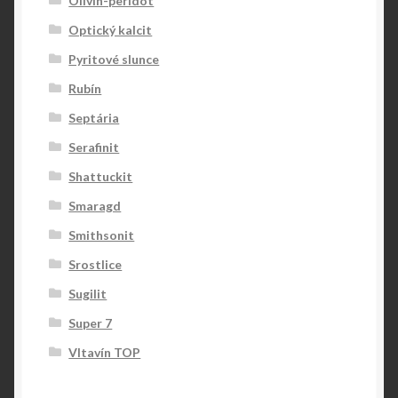
Olivín-peridot
Optický kalcit
Pyritové slunce
Rubín
Septária
Serafinit
Shattuckit
Smaragd
Smithsonit
Srostlice
Sugilit
Super 7
Vltavín TOP