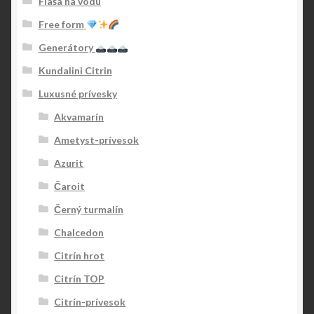
Flaša na vodu
Free form
Generátory
Kundalini Citrin
Luxusné prívesky
Akvamarín
Ametyst-prívesok
Azurit
Čaroit
Černý turmalín
Chalcedon
Citrín hrot
Citrín TOP
Citrín-prívesok