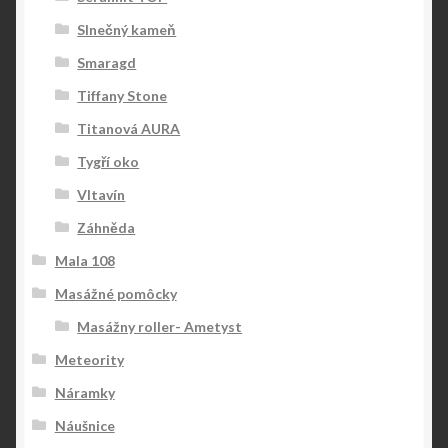
Slnečný kameň
Smaragd
Tiffany Stone
Titanová AURA
Tygří oko
Vltavín
Záhněda
Mala 108
Masážné pomôcky
Masážny roller- Ametyst
Meteority
Náramky
Náušnice