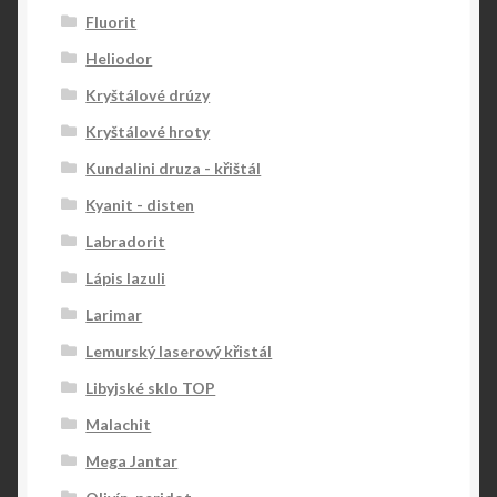
Fluorit
Heliodor
Kryštálové drúzy
Kryštálové hroty
Kundalini druza - křištál
Kyanit - disten
Labradorit
Lápis lazuli
Larimar
Lemurský laserový křistál
Libyjské sklo TOP
Malachit
Mega Jantar