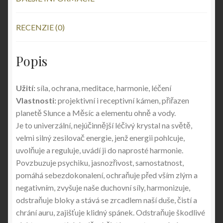
RECENZIE (0)
Popis
Užití:
síla, ochrana, meditace, harmonie, léčení
Vlastnosti:
projektivní i receptivní kámen, přiřazen
planetě Slunce a Měsíc a elementu ohně a vody.
Je to univerzální, nejúčinnější léčivý krystal na světě,
velmi silný zesilovač energie, jenž energii pohlcuje,
uvolňuje a reguluje, uvádí ji do naprosté harmonie.
Povzbuzuje psychiku, jasnozřivost, samostatnost,
pomáhá sebezdokonalení, ochraňuje před vším zlým a
negativním, zvyšuje naše duchovní síly, harmonizuje,
odstraňuje bloky a stává se zrcadlem naší duše, čistí a
chrání auru, zajišťuje klidný spánek. Odstraňuje škodlivé