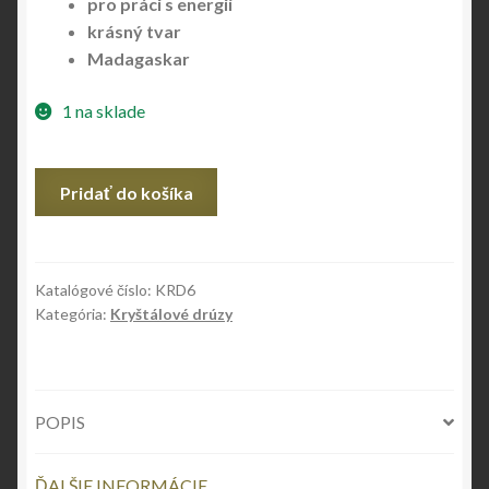
pro práci s energií
krásný tvar
Madagaskar
1 na sklade
množstvo
Pridať do košíka
Kryštálová
drúza
Katalógové číslo:
KRD6
Kategória:
Kryštálové drúzy
POPIS
ĎALŠIE INFORMÁCIE