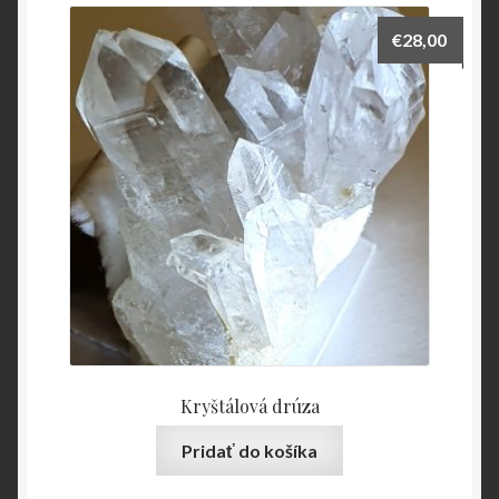
€
28,00
Kryštálová drúza
Pridať do košíka