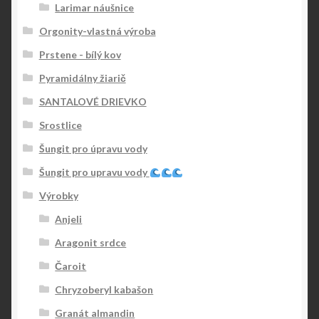
Larimar náušnice
Orgonity-vlastná výroba
Prstene - bílý kov
Pyramidálny žiarič
SANTALOVÉ DRIEVKO
Srostlice
Šungit pro úpravu vody
Šungit pro upravu vody
Výrobky
Anjeli
Aragonit srdce
Čaroit
Chryzoberyl kabašon
Granát almandin