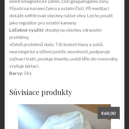
elektromagnetické záření, čistí geopatogenní zóny.
Působí na korunní čakru a ostatní čistí. Při meditaci
dokáže odfiltrovat všechny rušivé vlivy. Lze ho použít
jako regulátor pro ostatní kameny.
Léčebné využití:
vhodný na všechny zdravotní
problémy,
včetně problémů duše. Tiší bolesti hlavy a zubů,
neurologické a střevní potíže, nevolnosti, podporuje
zažívací trakt, posiluje imunitu, uvádí tělo do rovnováhy,
zvyšuje laktaci.
Barvy:
čirý
Súvisiace produkty
€
60,00