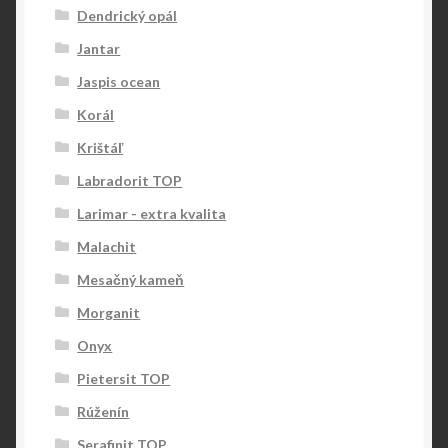
Dendrický opál
Jantar
Jaspis ocean
Korál
Krištáľ
Labradorit TOP
Larimar - extra kvalita
Malachit
Mesačný kameň
Morganit
Onyx
Pietersit TOP
Rúženín
Serafinit TOP