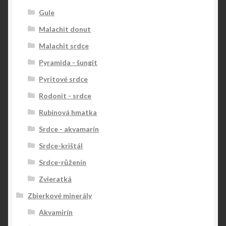
Gule
Malachit donut
Malachit srdce
Pyramida - šungit
Pyritové srdce
Rodonit - srdce
Rubínová hmatka
Srdce - akvamarín
Srdce-krištál
Srdce-růženín
Zvieratká
Zbierkové minerály
Akvamirín