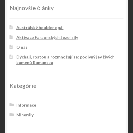
Najnovšie články
Austrálský boulder opál
Aktivace Faraonských žezel síly
O nás
Dýchají, rostou a rozmnožují se: podivný jev živých
kamenů Rumunska
Kategórie
Informace
Minerály