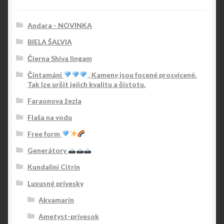
Andara - NOVINKA
BIELA ŠALVIA
Čierna Shiva lingam
Čintamáni
, Kameny jsou focené prosvícené.
Tak lze určit jejich kvalitu a čistotu.
Faraonova žezla
Flaša na vodu
Free form
Generátory
Kundalini Citrin
Luxusné prívesky
Akvamarín
Ametyst-prívesok