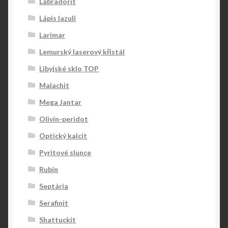
Labradorit
Lápis lazuli
Larimar
Lemurský laserový křistál
Libyjské sklo TOP
Malachit
Mega Jantar
Olivín-peridot
Optický kalcit
Pyritové slunce
Rubín
Septária
Serafinit
Shattuckit