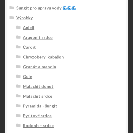
Šungit pro upravu vody
Výrobky
Anjeli
Aragonit srdce
Čaroit
Chryzoberyl kabašon
Granát almandin
Gule
Malachit donut
Malachit srdce
Pyramida - šungit
Pyritové srdce
Rodonit - srdce