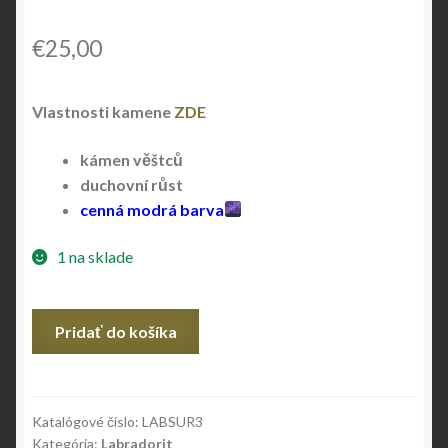
€
25,00
Vlastnosti kamene
ZDE
kámen věštců
duchovní růst
cenná modrá barva
1 na sklade
množstvo
Pridať do košíka
Labradorit
TOP
Katalógové číslo:
LABSUR3
Kategória:
Labradorit