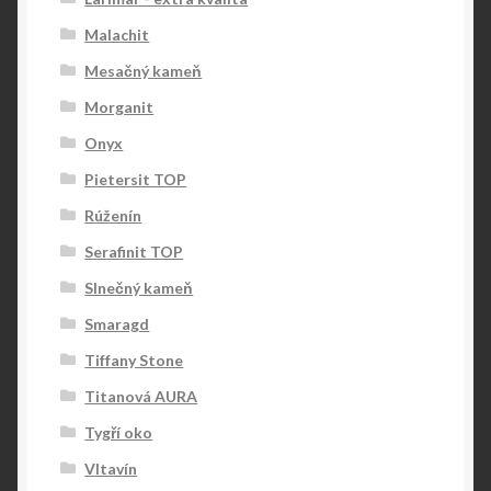
Malachit
Mesačný kameň
Morganit
Onyx
Pietersit TOP
Rúženín
Serafinit TOP
Slnečný kameň
Smaragd
Tiffany Stone
Titanová AURA
Tygří oko
Vltavín