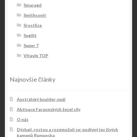
Smaragd
Smithsonit
Srostlice
Sugilit
Super 7
Vltavín TOP
Najnovšie články
Austrálský boulder opál
Aktivace Faraonských žezel síly
O nás
Dýchají, rostou a rozmnožují se: podivný jev živých
kamenů Rumunska