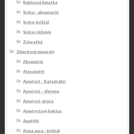
Rubínová hmatka
Srdce - akvamarín
Srdce-krištál
Srdce-růženín
Zvieratká
Zbierkové minerály
Akvamirín
Alexandrit
Ametyst - Katedrální
Ametyst - vřetena
Ametyst-drúza
Ametystový kaktus
Apofylit
Aqua aura - krištál