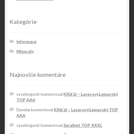
Kategórie
Informace
Minerály
Najnovšie komentáre
syselorgonit
komentoval
Křišťál – Laserový,Lemurský
TOP AAA
Daniela
komentoval
Křišťál – Laserový,Lemurský TOP
AAA
syselorgonit
komentoval
Serafinit TOP XXXL