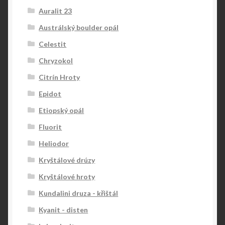
Auralit 23
Austrálský boulder opál
Celestit
Chryzokol
Citrín Hroty
Epidot
Etiopský opál
Fluorit
Heliodor
Kryštálové drúzy
Kryštálové hroty
Kundalini druza - křištál
Kyanit - disten