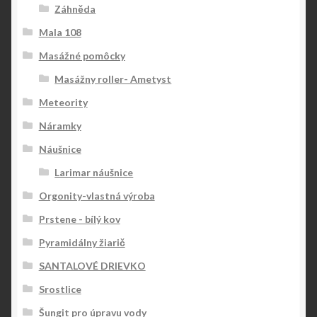
Záhněda
Mala 108
Masážné pomôcky
Masážny roller- Ametyst
Meteority
Náramky
Náušnice
Larimar náušnice
Orgonity-vlastná výroba
Prstene - bílý kov
Pyramidálny žiarič
SANTALOVÉ DRIEVKO
Srostlice
Šungit pro úpravu vody