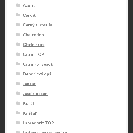
Azurit
Čaroit
Černý turmalín
Chalcedon
Citrín hrot
Citrín TOP
Citrín-prívesok
Dendrický opál
Jantar
Jaspis ocean
Korál
Krištáľ
Labradorit TOP
Larimar - extra kvalita