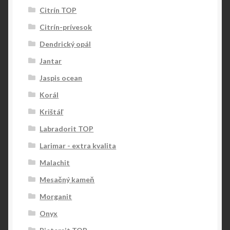
Citrín TOP
Citrín-prívesok
Dendrický opál
Jantar
Jaspis ocean
Korál
Krištáľ
Labradorit TOP
Larimar - extra kvalita
Malachit
Mesačný kameň
Morganit
Onyx