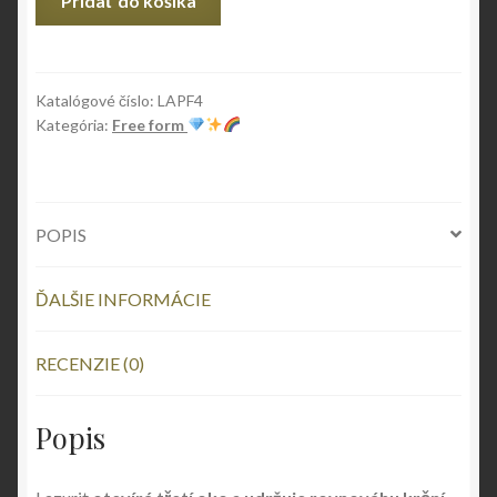
Pridať do košíka
Lápis
lazuli
ručně
broušený
Katalógové číslo:
LAPF4
Kategória:
Free form
TOP
AAA
POPIS
ĎALŠIE INFORMÁCIE
RECENZIE (0)
Popis