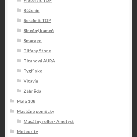
Pietersit TOP
Rúženín
Serafinit TOP
Slnečný kameň
Smaragd
Tiffany Stone
Titanová AURA
Tygří oko
Vltavín
Záhněda
Mala 108
Masážné pomôcky
Masážny roller- Ametyst
Meteority