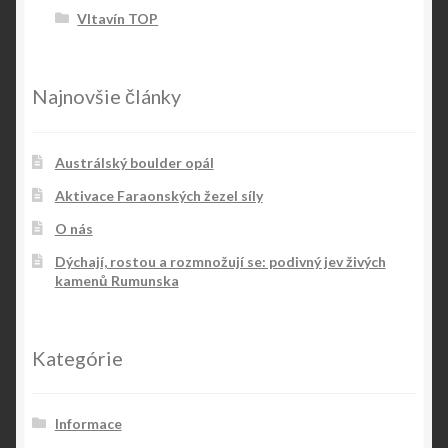
Vltavín TOP
Najnovšie články
Austrálský boulder opál
Aktivace Faraonských žezel síly
O nás
Dýchají, rostou a rozmnožují se: podivný jev živých
kamenů Rumunska
Kategórie
Informace