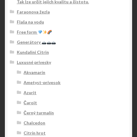
Tak lze určit jejich kvalitu a čistotu.
Faraonova žezla
Flaša na vodu
Free form
Generátory
Kundalini Citrin
Luxusné prívesky
Akvamarín
Ametyst-prívesok
Azurit
Čaroit
Černý turmalín
Chalcedon
Citrín hrot