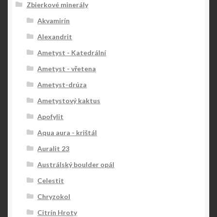
Zbierkové minerály
Akvamirín
Alexandrit
Ametyst - Katedrální
Ametyst - vřetena
Ametyst-drúza
Ametystový kaktus
Apofylit
Aqua aura - krištál
Auralit 23
Austrálský boulder opál
Celestit
Chryzokol
Citrín Hroty