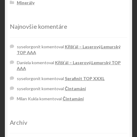
Minerály
Najnovšie komentáre
syselorgonit
komentoval
Křišťál – Laserový,Lemurský
TOP AAA
Daniela
komentoval
Křišťál – Laserový,Lemurský TOP
AAA
syselorgonit
komentoval
Serafinit TOP XXXL
syselorgonit
komentoval
Čintamání
Milan Kukla
komentoval
Čintamání
Archív