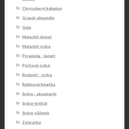
Chryzoberyl kabašon
Granát almandin
Gule
Malachit donut
Malachit srdce
Pyramida - šungit
Pyritové srdce
Rodonit - srdce
Rubínová hmatka
Srdce - akvamarín
Srdce-krištál
Srdce-růženín
Zvieratká