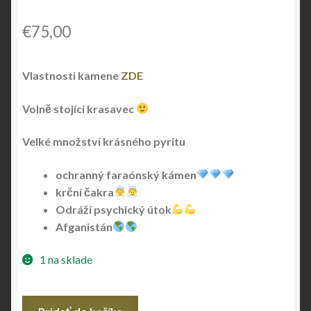
€
75,00
Vlastnosti kamene
ZDE
Volně stojící krasavec
Velké množství krásného pyritu
ochranný faraónský kámen
krční čakra
Odráží psychický útok
Afganistán
1 na sklade
množstvo