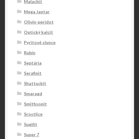
Malachit
Mega Jantar
Olivín-peridot
Optický kalcit
Pyritové slunce
Rubín
Septária
Serafinit
Shattuckit
Smaragd
Smithsonit
Srostlice
Sugilit
Super 7