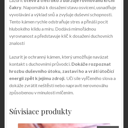
Lazurit
otevírá třetí oko
a
udržuje rovnováhu krční
čakry
. Napomáhá k dosažení stavu osvícení, usnadňuje
vyvolávání a výklad snů a zvyšuje duševní schopnosti.
Tento kámen rychle odstraňuje stres a přináší pocit
hlubokého klidu a míru. Dodává mimořádnou
vyrovnanost a představuje klíč k dosažení duchovních
znalostí
Lazurit je ochranný kámen, který umožňuje navázat
kontakt s duchovními průvodci.
Dokáže rozpoznat
hrozbu duševního útoku, zastaví ho a vrátí útočící
energii zpět k jejímu zdroji.
Učí síle vyřčeného slova a
dokáže zvrátit neštěstí nebo napravit nerovnováhu
způsobenou v minulosti mlčením.
Súvisiace produkty