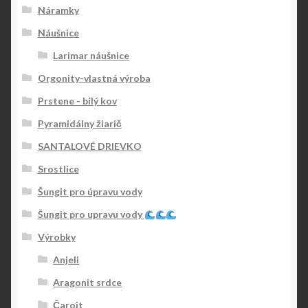
Náramky
Náušnice
Larimar náušnice
Orgonity-vlastná výroba
Prstene - bílý kov
Pyramidálny žiarič
SANTALOVÉ DRIEVKO
Srostlice
Šungit pro úpravu vody
Šungit pro upravu vody
Výrobky
Anjeli
Aragonit srdce
Čaroit