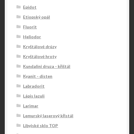
Epidot
Etiopský opál
Fluorit
Heliodor
Kryštálové drúzy
Kryštálové hroty
Kundalini druza - křištál
Kyanit - disten
Labradorit
Lápis lazuli
Larimar
Lemurský laserový křistál
Libyjské sklo TOP