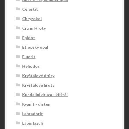
Celestit
Chryzokol
Citrín Hroty
Epidot
Etiopský opál
Fluorit
Heliodor
Kryštálové drúzy
Kryštálové hroty
Kundalini druza - křištál
Kyanit - disten
Labradorit
Lápis lazuli