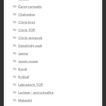
Černý turmalín
Chalcedon
Citrín hrot
Citrín TOP
Citrín-prívesok
Dendrický opál
Jantar
Jaspis ocean
Korál
Krištáľ
Labradorit TOP
Larimar - extra kvalita
Malachit