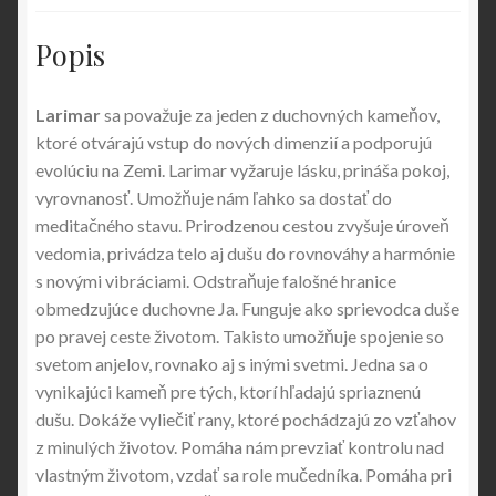
Popis
Larimar
sa považuje za jeden z duchovných kameňov,
ktoré otvárajú vstup do nových dimenzií a podporujú
evolúciu na Zemi. Larimar vyžaruje lásku, prináša pokoj,
vyrovnanosť. Umožňuje nám ľahko sa dostať do
meditačného stavu. Prirodzenou cestou zvyšuje úroveň
vedomia, privádza telo aj dušu do rovnováhy a harmónie
s novými vibráciami. Odstraňuje falošné hranice
obmedzujúce duchovne Ja. Funguje ako sprievodca duše
po pravej ceste životom. Takisto umožňuje spojenie so
svetom anjelov, rovnako aj s inými svetmi. Jedna sa o
vynikajúci kameň pre tých, ktorí hľadajú spriaznenú
dušu. Dokáže vyliečiť rany, ktoré pochádzajú zo vzťahov
z minulých životov. Pomáha nám prevziať kontrolu nad
vlastným životom, vzdať sa role mučedníka. Pomáha pri