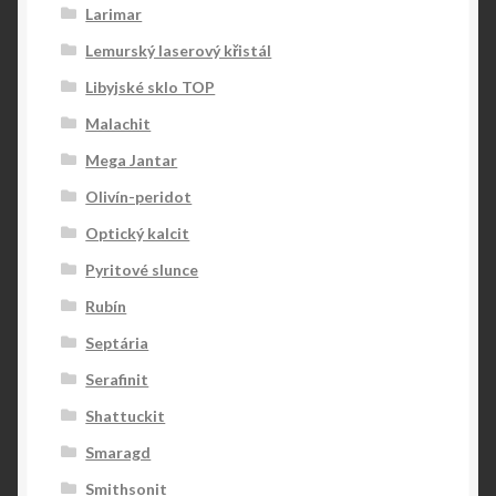
Larimar
Lemurský laserový křistál
Libyjské sklo TOP
Malachit
Mega Jantar
Olivín-peridot
Optický kalcit
Pyritové slunce
Rubín
Septária
Serafinit
Shattuckit
Smaragd
Smithsonit