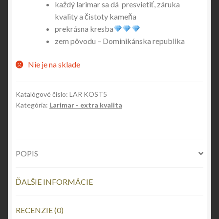
každý larimar sa dá presvietiť, záruka
kvality a čistoty kameňa
prekrásna kresba
zem pôvodu – Dominikánska republika
Nie je na sklade
Katalógové číslo:
LAR KOST5
Kategória:
Larimar - extra kvalita
POPIS
ĎALŠIE INFORMÁCIE
RECENZIE (0)