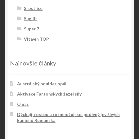
Srostlice
Sugilit
Super 7
Vltavín TOP
Najnovšie články
Austrálský boulder opál
Aktivace Faraonských žezel síly
O nás
Dýchají, rostou a rozmnožují se: podivný jev živých
kamenů Rumunska