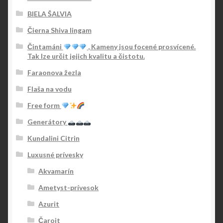
BIELA ŠALVIA
Čierna Shiva lingam
Čintamáni
, Kameny jsou focené prosvícené.
Tak lze určit jejich kvalitu a čistotu.
Faraonova žezla
Flaša na vodu
Free form
Generátory
Kundalini Citrin
Luxusné prívesky
Akvamarín
Ametyst-prívesok
Azurit
Čaroit