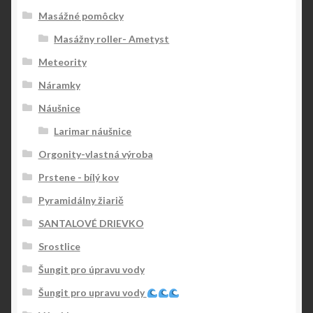
Masážné pomôcky
Masážny roller- Ametyst
Meteority
Náramky
Náušnice
Larimar náušnice
Orgonity-vlastná výroba
Prstene - bílý kov
Pyramidálny žiarič
SANTALOVÉ DRIEVKO
Srostlice
Šungit pro úpravu vody
Šungit pro upravu vody