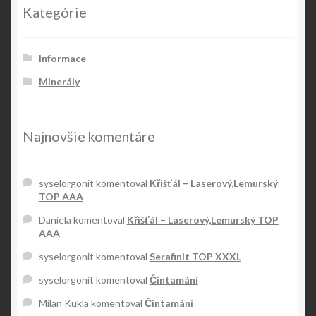
Kategórie
Informace
Minerály
Najnovšie komentáre
syselorgonit
komentoval
Křišťál – Laserový,Lemurský
TOP AAA
Daniela
komentoval
Křišťál – Laserový,Lemurský TOP
AAA
syselorgonit
komentoval
Serafinit TOP XXXL
syselorgonit
komentoval
Čintamání
Milan Kukla
komentoval
Čintamání