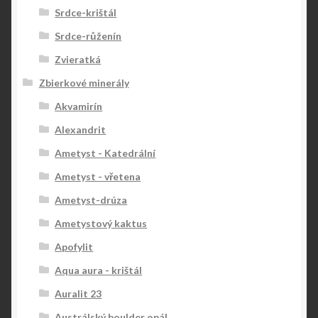
Srdce-krištál
Srdce-růženín
Zvieratká
Zbierkové minerály
Akvamirín
Alexandrit
Ametyst - Katedrální
Ametyst - vřetena
Ametyst-drúza
Ametystový kaktus
Apofylit
Aqua aura - krištál
Auralit 23
Austrálský boulder opál