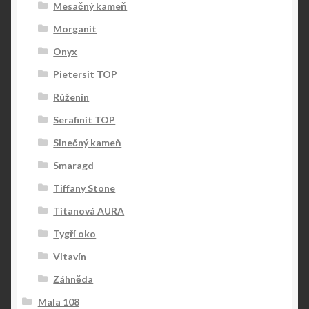
Mesačný kameň
Morganit
Onyx
Pietersit TOP
Rúženín
Serafinit TOP
Slnečný kameň
Smaragd
Tiffany Stone
Titanová AURA
Tygří oko
Vltavín
Záhněda
Mala 108