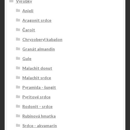
Výrobky
Anjeli
Aragonit srdce
Čaroit
Chryzoberyl kabašon
Granát almandin
Gule
Malachit donut
Malachit srdce
Pyramida - šungit
Pyritové srdce
Rodonit - srdce
Rubínová hmatka
Srdce - akvamarín