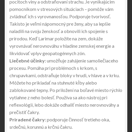
pocitoch viny a odstraňovaní strachu. Je vynikajúcim
pomocníkom v stresových situáciach – pomôže vám
zvládnuť ich s vyrovnanosťou. Podporuje tvorivosť.
Takisto je veľmi nápomocný pre ženy, aby sa lepšie
naladili na svoju ženskosť a obnovili ich spojenie s
prírodou. Keď Larimar položíte na zem, dokáže
vyrovnávať nerovnováhu v hladine zemskej energie a
likvidovať vplyv geopatogénnych zón.
Liečebné účinky:
umožňuje zahájenie samoliečiaceho
procesu. Pomáha pri problémoch s krkom, s
chrupavkami, odstraňuje bloky v hrudi, v hlave a v krku.
Môžete ho prikladať na stuhnuté kĺby alebo
zablokované tepny. Po priložení na boľavé miesto rýchlo
vytiahne z neho bolesť. Používa sa ako nástroj pri
reflexológii, lebo dokáže odhaliť miesto nerovnováhy a
prečistiť čakry.
Priradené čakry:
podporuje činnosť tretieho oka,
srdečnú, korunnú a krčnú čakru.