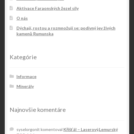
Aktivace Faraonských žezel síly
O nás
Dýchají, rostou a rozmnožují se: podivný jev živých
kamenů Rumunska
Kategórie
Informace
Minerály
Najnovšie komentáre
syselorgonit
komentoval
Křišťál – Laserový,Lemurský