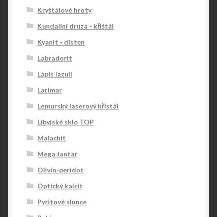
Kryštálové hroty
Kundalini druza - křištál
Kyanit - disten
Labradorit
Lápis lazuli
Larimar
Lemurský laserový křistál
Libyjské sklo TOP
Malachit
Mega Jantar
Olivín-peridot
Optický kalcit
Pyritové slunce