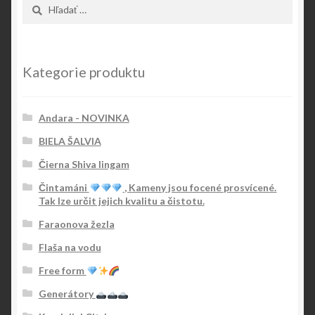
Hľadať:
Kategorie produktu
Andara - NOVINKA
BIELA ŠALVIA
Čierna Shiva lingam
Čintamáni
, Kameny jsou focené prosvícené.
Tak lze určit jejich kvalitu a čistotu.
Faraonova žezla
Flaša na vodu
Free form
Generátory