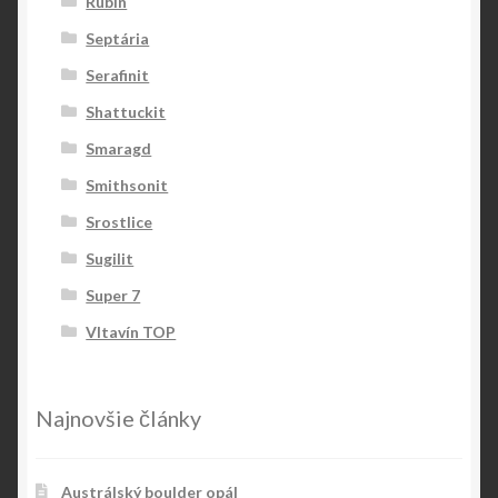
Rubín
Septária
Serafinit
Shattuckit
Smaragd
Smithsonit
Srostlice
Sugilit
Super 7
Vltavín TOP
Najnovšie články
Austrálský boulder opál