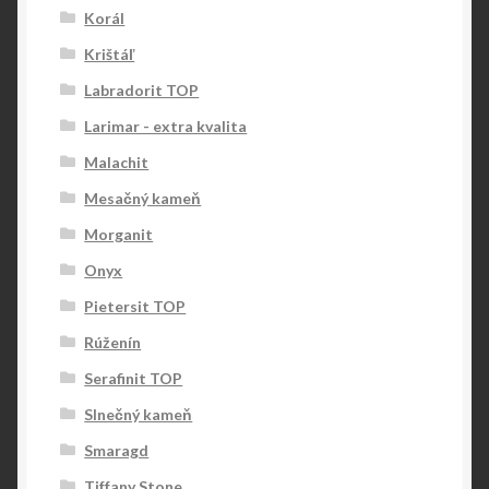
Korál
Krištáľ
Labradorit TOP
Larimar - extra kvalita
Malachit
Mesačný kameň
Morganit
Onyx
Pietersit TOP
Rúženín
Serafinit TOP
Slnečný kameň
Smaragd
Tiffany Stone