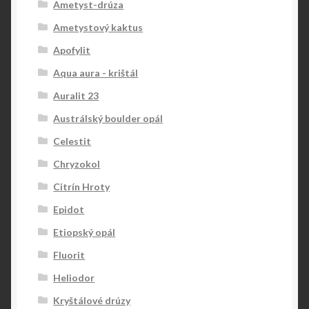
Ametyst-drúza
Ametystový kaktus
Apofylit
Aqua aura - krištál
Auralit 23
Austrálský boulder opál
Celestit
Chryzokol
Citrín Hroty
Epidot
Etiopský opál
Fluorit
Heliodor
Kryštálové drúzy