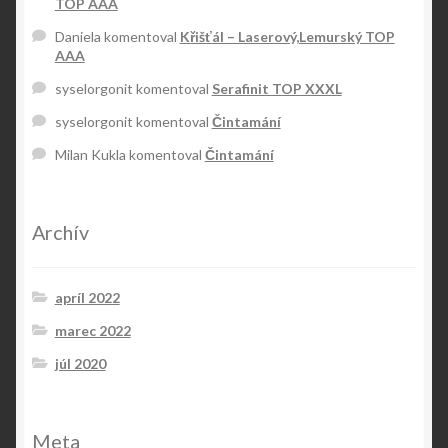
TOP AAA
Daniela
komentoval
Křišťál – Laserový,Lemurský TOP
AAA
syselorgonit
komentoval
Serafinit TOP XXXL
syselorgonit
komentoval
Čintamání
Milan Kukla
komentoval
Čintamání
Archív
apríl 2022
marec 2022
júl 2020
Meta