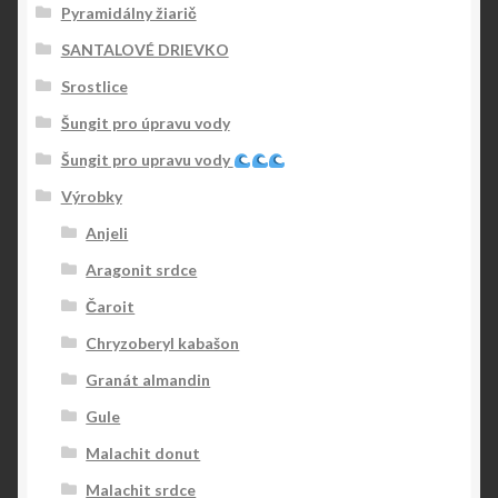
Pyramidálny žiarič
SANTALOVÉ DRIEVKO
Srostlice
Šungit pro úpravu vody
Šungit pro upravu vody
Výrobky
Anjeli
Aragonit srdce
Čaroit
Chryzoberyl kabašon
Granát almandin
Gule
Malachit donut
Malachit srdce