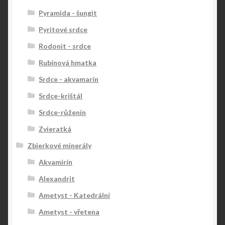
Pyramida - šungit
Pyritové srdce
Rodonit - srdce
Rubínová hmatka
Srdce - akvamarín
Srdce-krištál
Srdce-růženín
Zvieratká
Zbierkové minerály
Akvamirín
Alexandrit
Ametyst - Katedrální
Ametyst - vřetena