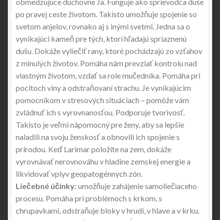
obmedzujúce duchovne Ja. Funguje ako sprievodca duše
po pravej ceste životom. Takisto umožňuje spojenie so
svetom anjelov, rovnako aj s inými svetmi. Jedna sa o
vynikajúci kameň pre tých, ktorí hľadajú spriaznenú
dušu. Dokáže vyliečiť rany, ktoré pochádzajú zo vzťahov
z minulých životov. Pomáha nám prevziať kontrolu nad
vlastným životom, vzdať sa role mučedníka. Pomáha pri
pocitoch viny a odstraňovaní strachu. Je vynikajúcim
pomocníkom v stresových situáciach – pomôže vám
zvládnuť ich s vyrovnanosťou. Podporuje tvorivosť.
Takisto je veľmi nápomocný pre ženy, aby sa lepšie
naladili na svoju ženskosť a obnovili ich spojenie s
prírodou. Keď Larimar položíte na zem, dokáže
vyrovnávať nerovnováhu v hladine zemskej energie a
likvidovať vplyv geopatogénnych zón.
Liečebné účinky:
umožňuje zahájenie samoliečiaceho
procesu. Pomáha pri problémoch s krkom, s
chrupavkami, odstraňuje bloky v hrudi, v hlave a v krku.