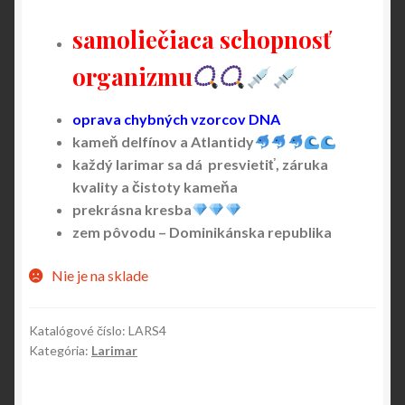
samoliečiaca schopnosť
organizmu
oprava chybných vzorcov DNA
kameň delfínov a Atlantidy
každý larimar sa dá presvietiť, záruka
kvality a čistoty kameňa
prekrásna kresba
zem pôvodu – Dominikánska republika
Nie je na sklade
Katalógové číslo:
LARS4
Kategória:
Larimar