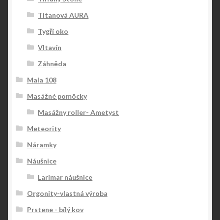
Titanová AURA
Tygří oko
Vltavín
Záhněda
Mala 108
Masážné pomôcky
Masážny roller- Ametyst
Meteority
Náramky
Náušnice
Larimar náušnice
Orgonity-vlastná výroba
Prstene - bílý kov