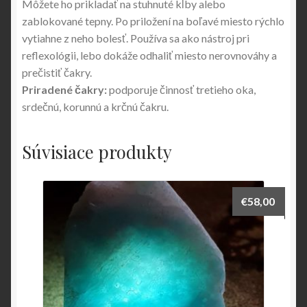
Môžete ho prikladať na stuhnuté kĺby alebo
zablokované tepny. Po priložení na boľavé miesto rýchlo
vytiahne z neho bolesť. Používa sa ako nástroj pri
reflexológii, lebo dokáže odhaliť miesto nerovnováhy a
prečistiť čakry.
Priradené čakry:
podporuje činnosť tretieho oka,
srdečnú, korunnú a krčnú čakru.
Súvisiace produkty
€
58,00