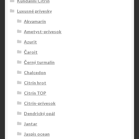
Kundalini Citrin
Luxusné prívesky
Akvamarín
Ametyst-prívesok
Azurit
Čaroit
Černý turmalín
Chalcedon
Citrín hrot
Citrín TOP
Citrín-prívesok
Dendrický opál
Jantar
Jaspis ocean