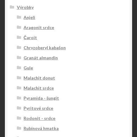
Výrobky
Anjeli
Aragonit srdce
Čaroit
Chryzoberyl kabašon
Granát almandin
Gule
Malachit donut
Malachit srdce
Pyramida - šungit
Pyritové srdce
Rodonit - srdce
Rubínová hmatka