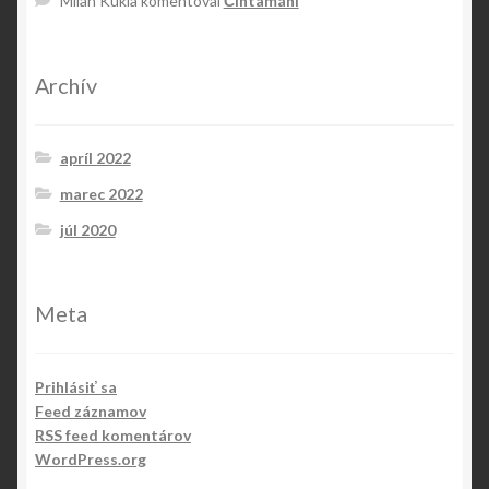
Milan Kukla
komentoval
Čintamání
Archív
apríl 2022
marec 2022
júl 2020
Meta
Prihlásiť sa
Feed záznamov
RSS feed komentárov
WordPress.org