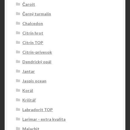
Čaroit
Černý turmalín
Chalcedon
Citrín hrot
Citrín TOP
Citrín-prívesok
Dendrický opál
Jantar
Jaspis ocean
Korál
Krištáľ
Labradorit TOP
Larimar - extra kvalita
Malachit