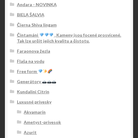
Andara - NOVINKA
BIELA ŠALVIA
Čierna Shiva lingam
Čintamáni
, Kameny jsou focené prosvícené.
Tak lze určit jejich kvalitu a čistotu.
Faraonova žezla
Flaša na vodu
Free form
Generátory
Kundalini Citrin
Luxusné prívesky
Akvamarín
Ametyst-prívesok
Azurit