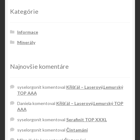
Kategórie
Informace
Minerály
Najnovšie komentáre
syselorgonit
komentoval
Křišťál – Laserový,Lemurský
TOP AAA
Daniela
komentoval
Křišťál – Laserový,Lemurský TOP
AAA
syselorgonit
komentoval
Serafinit TOP XXXL
syselorgonit
komentoval
Čintamání