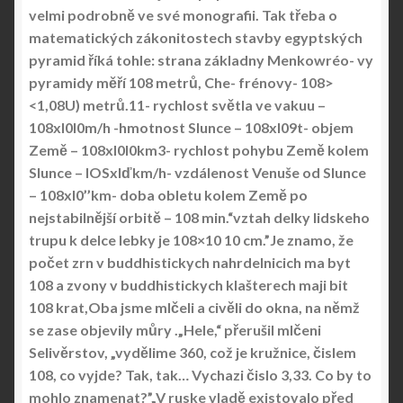
velmi podrobně ve své monografii. Tak třeba o
matematických zákonitostech stavby egyptských
pyramid říká tohle: strana základny Menkowréo- vy
pyramidy měří 108 metrů, Che- frénovy- 108>
<1,08U) metrů.11- rychlost světla ve vakuu –
108xl0l0m/h -hmotnost S
lunce – 108xl09t- objem
Země – 108xl0l0km3- rychlost pohybu Země kolem
Slunce – lOSxlďkm/h- vzdálenost Venuše od Slunce
– 108xl0’’km- doba obletu kolem Země po
nejstabilnější orbitě – 108 min.“vztah delky lidskeho
trupu k delce lebky je 108×10 10 cm.”Je znamo, že
počet zrn v buddhistickych nahrdelnicich ma byt
108 a zvony v buddhistickych klašterech maji bit
108 krat,Oba jsme mlčeli a civěli do okna, na němž
se zase objevily můry .„Hele,“ přerušil mlčeni
Selivěrstov, „vydělime 360, což je kružnice, čislem
108, co vyjde? Tak, tak… Vychazi čislo 3,33. Co by to
mohlo znamenat?”„V ruske vladě existovalo před