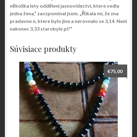
několika lety odděleni jasnovidectvi, ktere vedla
jedna žena,” zavzpominal jsem. „Řikala mi, že zna
pradavne n, ktere bylo jine a nerovnalo se 3,14. Neni
nakonec 3,33 starobyle pí?“
Súvisiace produkty
€
75,00