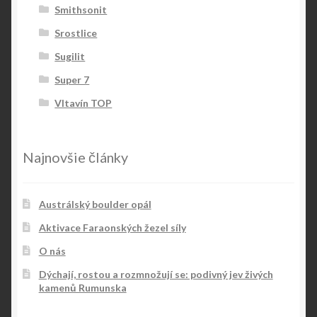
Smithsonit
Srostlice
Sugilit
Super 7
Vltavín TOP
Najnovšie články
Austrálský boulder opál
Aktivace Faraonských žezel síly
O nás
Dýchají, rostou a rozmnožují se: podivný jev živých
kamenů Rumunska