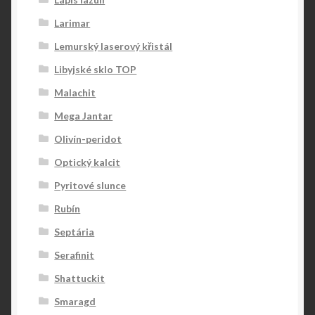
Larimar
Lemurský laserový křistál
Libyjské sklo TOP
Malachit
Mega Jantar
Olivín-peridot
Optický kalcit
Pyritové slunce
Rubín
Septária
Serafinit
Shattuckit
Smaragd