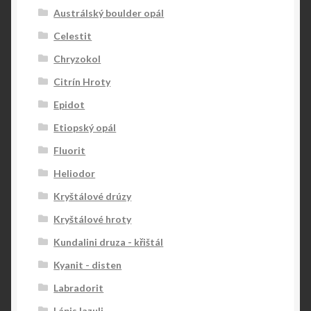
Austrálský boulder opál
Celestit
Chryzokol
Citrín Hroty
Epidot
Etiopský opál
Fluorit
Heliodor
Kryštálové drúzy
Kryštálové hroty
Kundalini druza - křištál
Kyanit - disten
Labradorit
Lápis lazuli