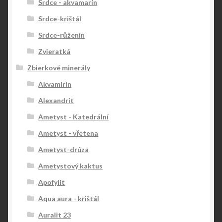
Srdce - akvamarín
Srdce-krištál
Srdce-růženín
Zvieratká
Zbierkové minerály
Akvamirín
Alexandrit
Ametyst - Katedrální
Ametyst - vřetena
Ametyst-drúza
Ametystový kaktus
Apofylit
Aqua aura - krištál
Auralit 23