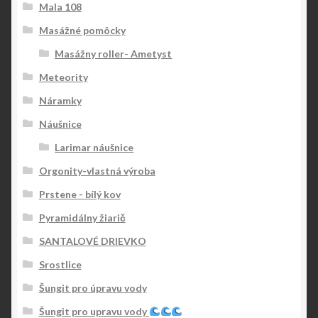
Mala 108
Masážné pomôcky
Masážny roller- Ametyst
Meteority
Náramky
Náušnice
Larimar náušnice
Orgonity-vlastná výroba
Prstene - bílý kov
Pyramidálny žiarič
SANTALOVÉ DRIEVKO
Srostlice
Šungit pro úpravu vody
Šungit pro upravu vody