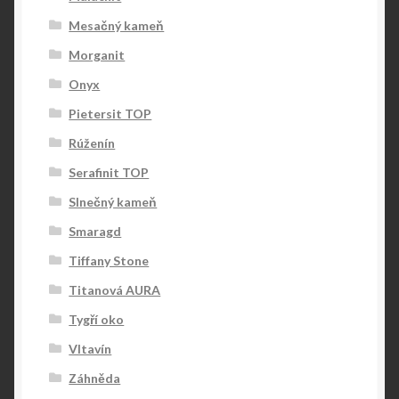
Mesačný kameň
Morganit
Onyx
Pietersit TOP
Rúženín
Serafinit TOP
Slnečný kameň
Smaragd
Tiffany Stone
Titanová AURA
Tygří oko
Vltavín
Záhněda