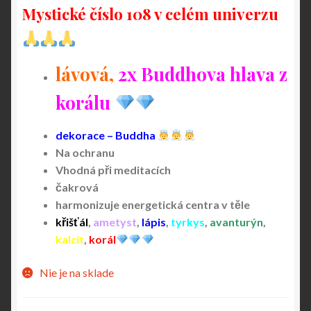
Mystické číslo 108 v celém univerzu
lávová,
2x Buddhova hlava z
korálu
dekorace –
Buddha
Na ochranu
Vhodná při meditacích
čakrová
harmonizuje energetická centra v těle
křišťál
,
ametyst
,
lápis
,
tyrkys
,
avanturýn
,
kalcit
,
korál
Nie je na sklade