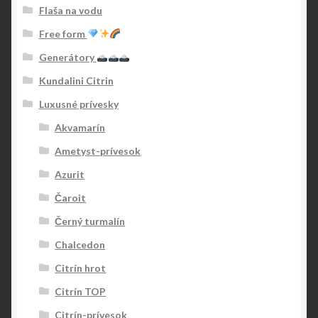
Flaša na vodu
Free form
Generátory
Kundalini Citrin
Luxusné prívesky
Akvamarín
Ametyst-prívesok
Azurit
Čaroit
Černý turmalín
Chalcedon
Citrín hrot
Citrín TOP
Citrín-prívesok