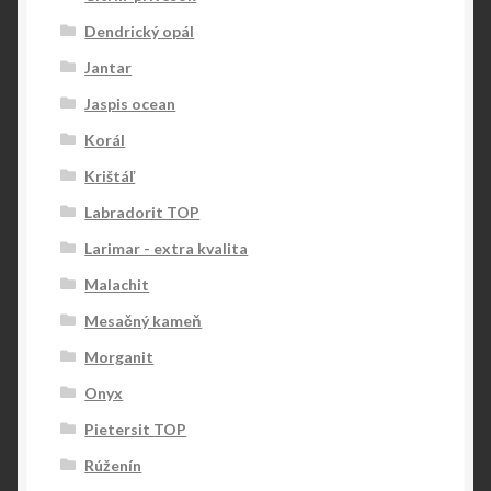
Dendrický opál
Jantar
Jaspis ocean
Korál
Krištáľ
Labradorit TOP
Larimar - extra kvalita
Malachit
Mesačný kameň
Morganit
Onyx
Pietersit TOP
Rúženín