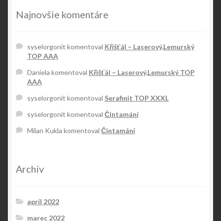
Najnovšie komentáre
syselorgonit
komentoval
Křišťál – Laserový,Lemurský
TOP AAA
Daniela
komentoval
Křišťál – Laserový,Lemurský TOP
AAA
syselorgonit
komentoval
Serafinit TOP XXXL
syselorgonit
komentoval
Čintamání
Milan Kukla
komentoval
Čintamání
Archív
apríl 2022
marec 2022