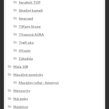
Serafinit TOP
Slnečný kameň
Smaragd
Tiffany Stone
Titanová AURA
Tygří oko
Vltavín
Záhněda
Mala 108
Masážné pomôcky
Masážny roller- Ametyst
Meteority
Náramky
Náušnice