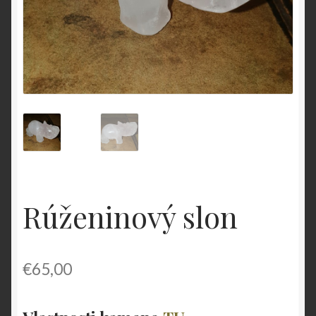
O nás
OBCHODNÉ PODMIENKY
Pokladňa
Zásady ochrany osobných údajov
Rúženinový slon
€
65,00