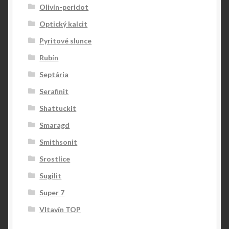
Olivín-peridot
Optický kalcit
Pyritové slunce
Rubín
Septária
Serafinit
Shattuckit
Smaragd
Smithsonit
Srostlice
Sugilit
Super 7
Vltavín TOP