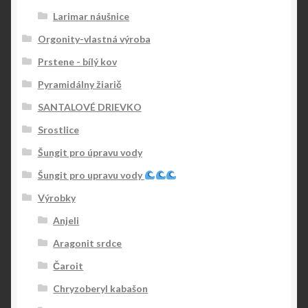
Larimar náušnice
Orgonity-vlastná výroba
Prstene - bílý kov
Pyramidálny žiarič
SANTALOVÉ DRIEVKO
Srostlice
Šungit pro úpravu vody
Šungit pro upravu vody
Výrobky
Anjeli
Aragonit srdce
Čaroit
Chryzoberyl kabašon