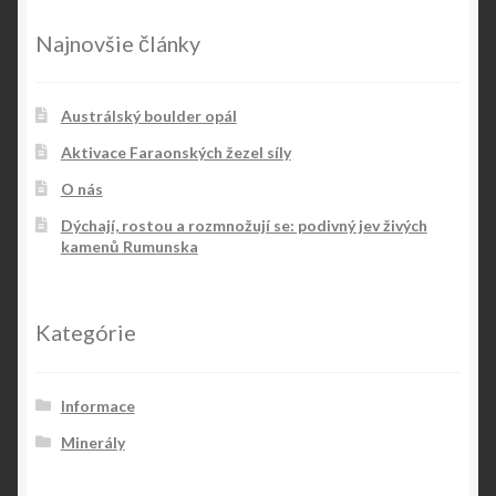
Najnovšie články
Austrálský boulder opál
Aktivace Faraonských žezel síly
O nás
Dýchají, rostou a rozmnožují se: podivný jev živých
kamenů Rumunska
Kategórie
Informace
Minerály