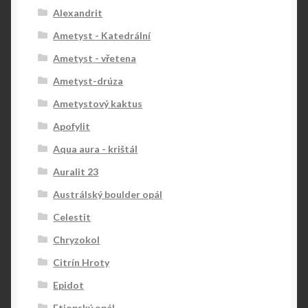
Alexandrit
Ametyst - Katedrální
Ametyst - vřetena
Ametyst-drúza
Ametystový kaktus
Apofylit
Aqua aura - krištál
Auralit 23
Austrálský boulder opál
Celestit
Chryzokol
Citrín Hroty
Epidot
Etiopský opál