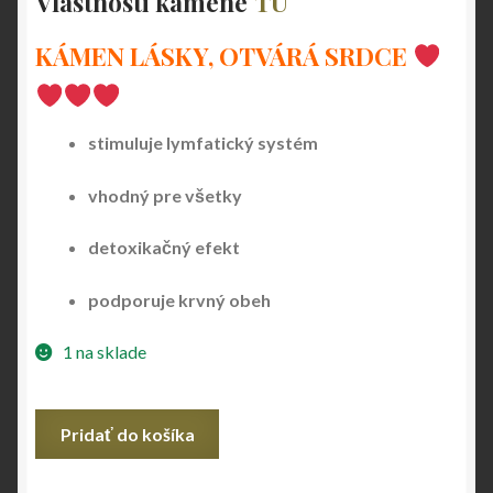
Vlastnosti kamene
TU
KÁMEN LÁSKY, OTVÁRÁ SRDCE
stimuluje lymfatický systém
vhodný pre všetky
detoxikačný efekt
podporuje krvný obeh
1 na sklade
množstvo
Pridať do košíka
Rúženinový
slon