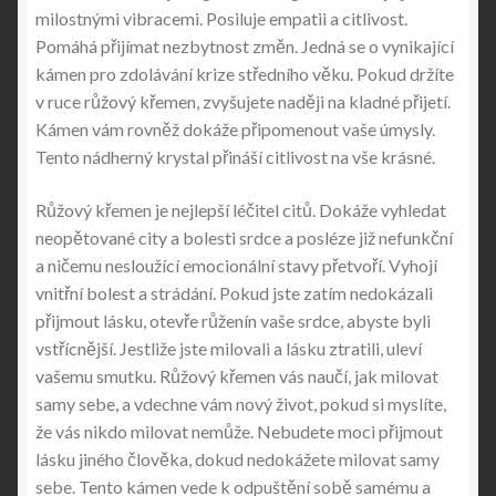
milostnými vibracemi. Posiluje empatii a citlivost.
Pomáhá přijímat nezbytnost změn. Jedná se o vynikající
kámen pro zdolávání krize středního věku. Pokud držíte
v ruce růžový křemen, zvyšujete naději na kladné přijetí.
Kámen vám rovněž dokáže připomenout vaše úmysly.
Tento nádherný krystal přináší citlivost na vše krásné.
Růžový křemen je nejlepší léčitel citů. Dokáže vyhledat
neopětované city a bolesti srdce a posléze již nefunkční
a ničemu nesloužící emocionální stavy přetvoří. Vyhojí
vnitřní bolest a strádání. Pokud jste zatím nedokázali
přijmout lásku, otevře růženín vaše srdce, abyste byli
vstřícnější. Jestliže jste milovali a lásku ztratili, uleví
vašemu smutku. Růžový křemen vás naučí, jak milovat
samy sebe, a vdechne vám nový život, pokud si myslíte,
že vás nikdo milovat nemůže. Nebudete moci přijmout
lásku jiného člověka, dokud nedokážete milovat samy
sebe. Tento kámen vede k odpuštění sobě samému a