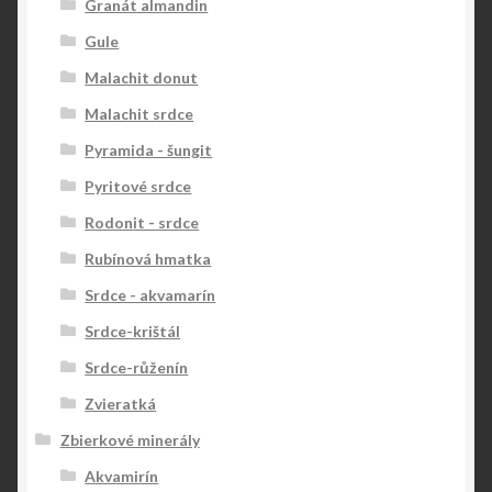
Granát almandin
Gule
Malachit donut
Malachit srdce
Pyramida - šungit
Pyritové srdce
Rodonit - srdce
Rubínová hmatka
Srdce - akvamarín
Srdce-krištál
Srdce-růženín
Zvieratká
Zbierkové minerály
Akvamirín