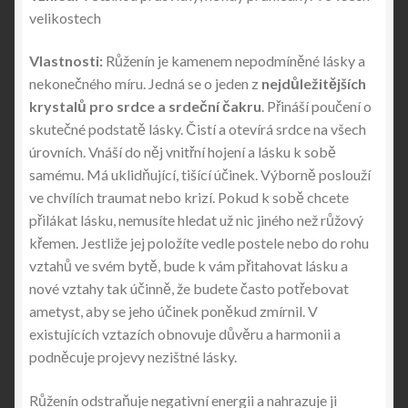
velikostech
Vlastnosti:
Růženín je kamenem nepodmíněné lásky a
nekonečného míru. Jedná se o jeden z
nejdůležitějších
krystalů pro srdce a srdeční čakru
. Přináší poučení o
skutečné podstatě lásky. Čistí a otevírá srdce na všech
úrovních. Vnáší do něj vnitřní hojení a lásku k sobě
samému. Má uklidňující, tišící účinek. Výborně poslouží
ve chvílích traumat nebo krizí. Pokud k sobě chcete
přilákat lásku, nemusíte hledat už nic jiného než růžový
křemen. Jestliže jej položíte vedle postele nebo do rohu
vztahů ve svém bytě, bude k vám přitahovat lásku a
nové vztahy tak účinně, že budete často potřebovat
ametyst, aby se jeho účinek poněkud zmírnil. V
existujících vztazích obnovuje důvěru a harmonii a
podněcuje projevy nezištné lásky.
Růženín odstraňuje negativní energii a nahrazuje ji