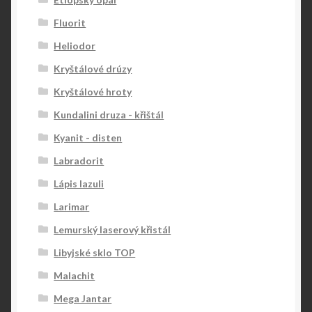
Fluorit
Heliodor
Kryštálové drúzy
Kryštálové hroty
Kundalini druza - křištál
Kyanit - disten
Labradorit
Lápis lazuli
Larimar
Lemurský laserový křistál
Libyjské sklo TOP
Malachit
Mega Jantar