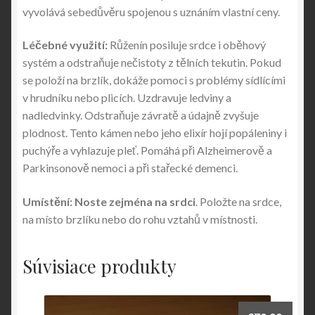
vyvolává sebedůvěru spojenou s uznáním vlastní ceny.
Léčebné využití:
Růženín posiluje srdce i oběhový
systém a odstraňuje nečistoty z tělních tekutin. Pokud
se položí na brzlík, dokáže pomoci s problémy sídlícími
v hrudníku nebo plicích. Uzdravuje ledviny a
nadledvinky. Odstraňuje závratě a údajně zvyšuje
plodnost. Tento kámen nebo jeho elixír hojí popáleniny i
puchýře a vyhlazuje pleť. Pomáhá při Alzheimerově a
Parkinsonově nemoci a při stařecké demenci.
Umístění: Noste zejména na srdci
. Položte na srdce,
na místo brzlíku nebo do rohu vztahů v místnosti.
Súvisiace produkty