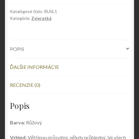
Katalógové číslo:
RUSL1
Kategória:
Zvieratká
POPIS
ĎALŠIE INFORMÁCIE
RECENZIE (0)
Popis
Barva:
Růžový
Vzhled:
Většinou průsvitný, někdy průhledný. Ve všech