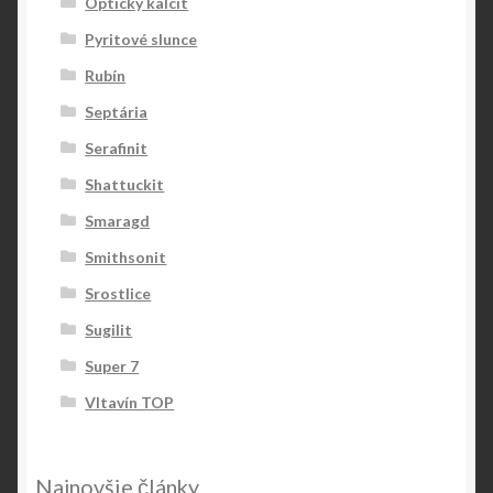
Optický kalcit
Pyritové slunce
Rubín
Septária
Serafinit
Shattuckit
Smaragd
Smithsonit
Srostlice
Sugilit
Super 7
Vltavín TOP
Najnovšie články