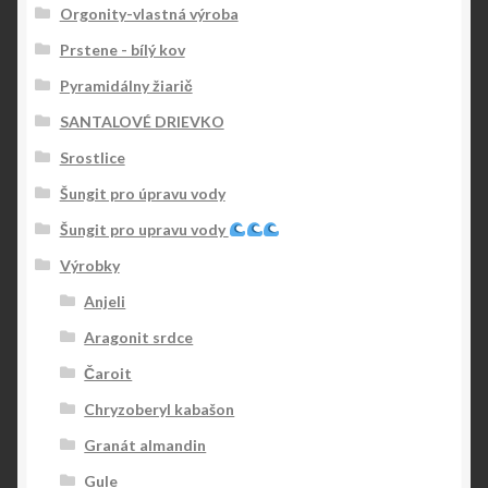
Orgonity-vlastná výroba
Prstene - bílý kov
Pyramidálny žiarič
SANTALOVÉ DRIEVKO
Srostlice
Šungit pro úpravu vody
Šungit pro upravu vody
Výrobky
Anjeli
Aragonit srdce
Čaroit
Chryzoberyl kabašon
Granát almandin
Gule