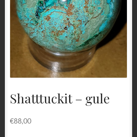
O nás
OBCHODNÉ PODMIENKY
Pokladňa
Zásady ochrany osobných údajov
Shatttuckit – gule
€
88,00