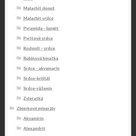
Malachit donut
Malachit srdce
Pyramida - šungit
Pyritové srdce
Rodonit - srdce
Rubínová hmatka
Srdce - akvamarín
Srdce-krištál
Srdce-růženín
Zvieratká
Zbierkové minerály
Akvamirín
Alexandrit