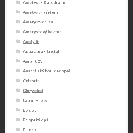
Ametyst - Katedrální
Ametyst - vřetena
Ametyst-drúza
Ametystový kaktus
Apofylit
Aqua aura - krištál
Auralit 23
Austrálský boulder opál
Celestit
Chryzokol
Citrín Hroty
Epidot
Etiopský opál
Fluorit