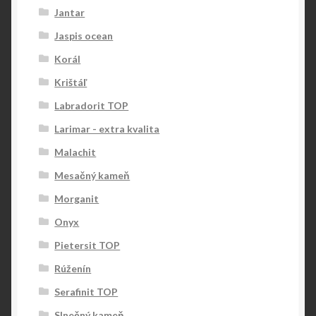
Jantar
Jaspis ocean
Korál
Krištáľ
Labradorit TOP
Larimar - extra kvalita
Malachit
Mesačný kameň
Morganit
Onyx
Pietersit TOP
Rúženín
Serafinit TOP
Slnečný kameň