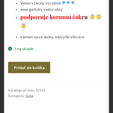
Velmi vzácný výrobek
energeticky velmi silný
podporuje korunní čakr
u
kámen nové doby, nejvyšší vibrace
1 na sklade
množstvo
Pridať do košíka
Shatttuckit
–
gule
Katalógové číslo:
SCH3
Kategória:
Gule