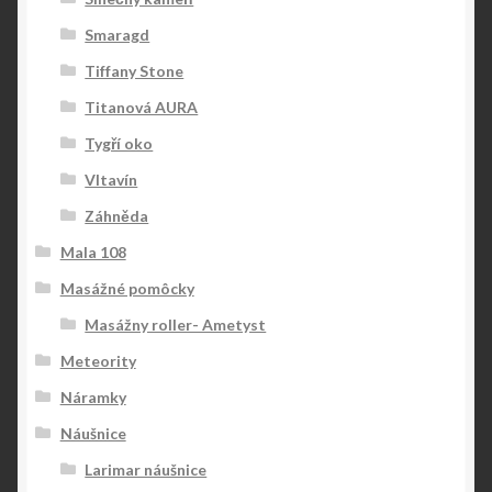
Smaragd
Tiffany Stone
Titanová AURA
Tygří oko
Vltavín
Záhněda
Mala 108
Masážné pomôcky
Masážny roller- Ametyst
Meteority
Náramky
Náušnice
Larimar náušnice