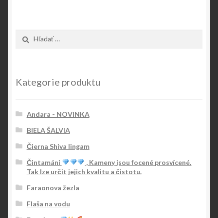
Hľadať:
Kategorie produktu
Andara - NOVINKA
BIELA ŠALVIA
Čierna Shiva lingam
Čintamáni
, Kameny jsou focené prosvícené.
Tak lze určit jejich kvalitu a čistotu.
Faraonova žezla
Flaša na vodu