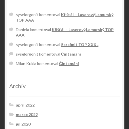
syselorgonit
komentoval
Křišťál – Laserový,Lemurský
TOP AAA
Daniela
komentoval
Křišťál – Laserový,Lemurský TOP
AAA
syselorgonit
komentoval
Serafinit TOP XXXL
syselorgonit
komentoval
Čintamání
Milan Kukla
komentoval
Čintamání
Archív
apríl 2022
marec 2022
júl 2020