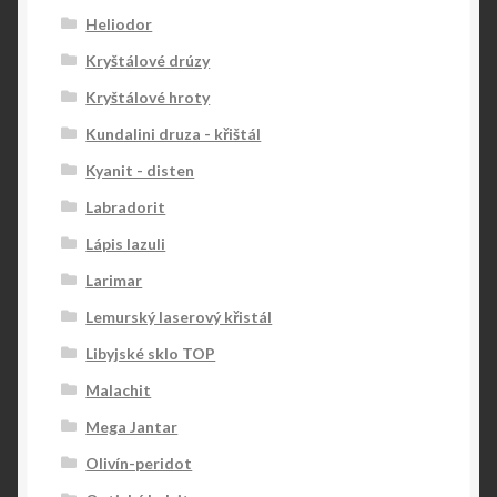
Heliodor
Kryštálové drúzy
Kryštálové hroty
Kundalini druza - křištál
Kyanit - disten
Labradorit
Lápis lazuli
Larimar
Lemurský laserový křistál
Libyjské sklo TOP
Malachit
Mega Jantar
Olivín-peridot