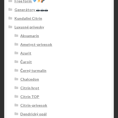
Free form
Generátory
Kundalini Citrin
Luxusné prívesky
Akvamarín
Ametyst-prívesok
Azurit
Čaroit
Černý turmalín
Chalcedon
Citrín hrot
Citrín TOP
Citrín-prívesok
Dendrický opál