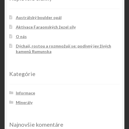
Austrálský boulder opál
Aktivace Faraonských žezel síly
O nás
Dýchají, rostou a rozmnožují se: podivný jev živých
kamenů Rumunska
Kategórie
Informace
Minerály
Najnovšie komentáre