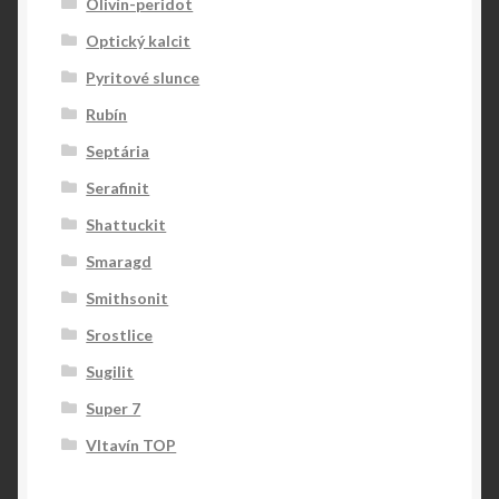
Olivín-peridot
Optický kalcit
Pyritové slunce
Rubín
Septária
Serafinit
Shattuckit
Smaragd
Smithsonit
Srostlice
Sugilit
Super 7
Vltavín TOP