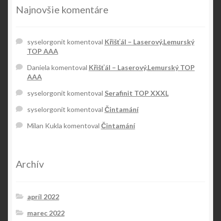
Najnovšie komentáre
syselorgonit
komentoval
Křišťál – Laserový,Lemurský
TOP AAA
Daniela
komentoval
Křišťál – Laserový,Lemurský TOP
AAA
syselorgonit
komentoval
Serafinit TOP XXXL
syselorgonit
komentoval
Čintamání
Milan Kukla
komentoval
Čintamání
Archív
apríl 2022
marec 2022