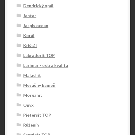
Dendrický opál
Jantar
Jaspis ocean
Korál
Krištáľ
Labradorit TOP
Larimar - extra kvalita
Malachit
Mesačný kameň
Morganit
Onyx
Pietersit TOP
Rúženín
Serafinit TOP