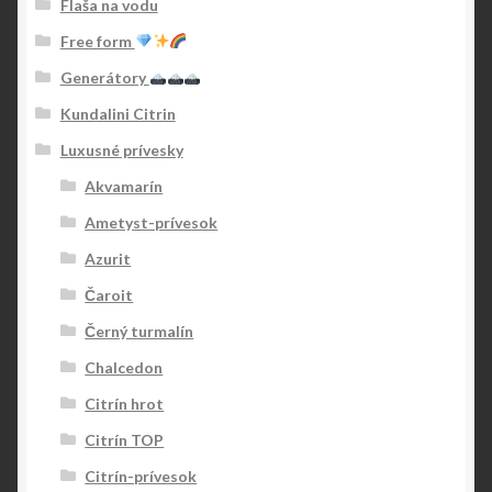
Flaša na vodu
Free form
Generátory
Kundalini Citrin
Luxusné prívesky
Akvamarín
Ametyst-prívesok
Azurit
Čaroit
Černý turmalín
Chalcedon
Citrín hrot
Citrín TOP
Citrín-prívesok