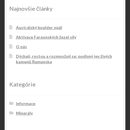
Najnovšie články
Austrálský boulder opál
Aktivace Faraonských žezel síly
O nás
Dýchají, rostou a rozmnožují se: podivný jev živých
kamenů Rumunska
Kategórie
Informace
Minerály