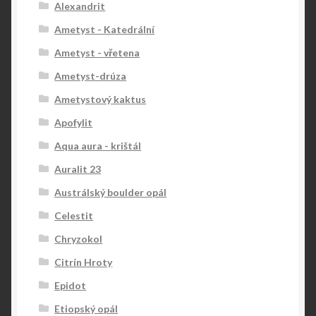
Alexandrit
Ametyst - Katedrální
Ametyst - vřetena
Ametyst-drúza
Ametystový kaktus
Apofylit
Aqua aura - krištál
Auralit 23
Austrálský boulder opál
Celestit
Chryzokol
Citrín Hroty
Epidot
Etiopský opál