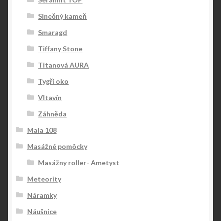
Slnečný kameň
Smaragd
Tiffany Stone
Titanová AURA
Tygří oko
Vltavín
Záhněda
Mala 108
Masážné pomôcky
Masážny roller- Ametyst
Meteority
Náramky
Náušnice