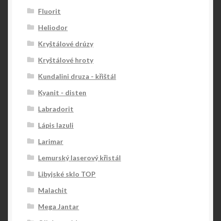
Fluorit
Heliodor
Kryštálové drúzy
Kryštálové hroty
Kundalini druza - křištál
Kyanit - disten
Labradorit
Lápis lazuli
Larimar
Lemurský laserový křistál
Libyjské sklo TOP
Malachit
Mega Jantar