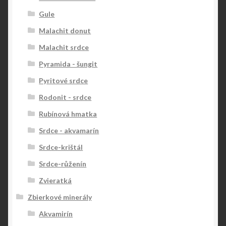
Gule
Malachit donut
Malachit srdce
Pyramida - šungit
Pyritové srdce
Rodonit - srdce
Rubínová hmatka
Srdce - akvamarín
Srdce-krištál
Srdce-růženín
Zvieratká
Zbierkové minerály
Akvamirín