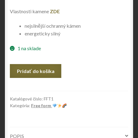
Vlastnosti kamene
ZDE
nejsilnější ochranný kámen
energeticky silný
1 na sklade
množstvo
Pridať do košíka
Free
form
-
černý
Katalógové číslo:
FFT1
Kategória:
Free form
turmalín
POPIS