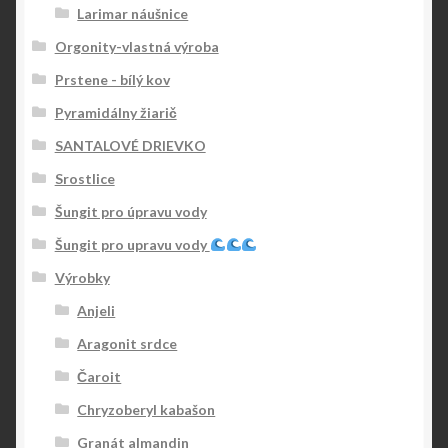
Larimar náušnice
Orgonity-vlastná výroba
Prstene - bílý kov
Pyramidálny žiarič
SANTALOVÉ DRIEVKO
Srostlice
Šungit pro úpravu vody
Šungit pro upravu vody
Výrobky
Anjeli
Aragonit srdce
Čaroit
Chryzoberyl kabašon
Granát almandin