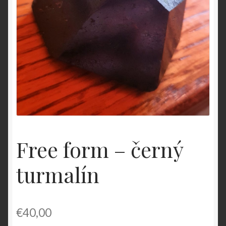
O nás
OBCHODNÉ PODMIENKY
Pokladňa
Zásady ochrany osobných údajov
Free form – černý
turmalín
€
40,00