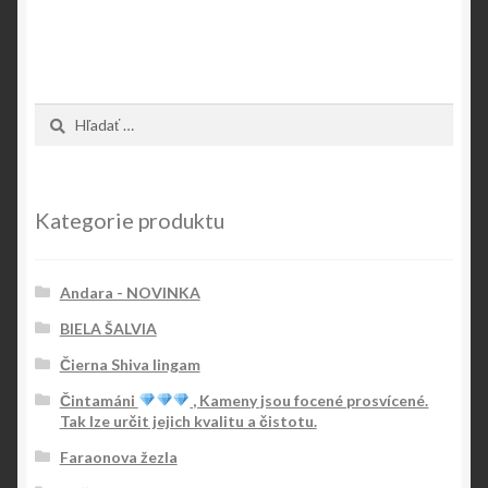
Hľadať:
Kategorie produktu
Andara - NOVINKA
BIELA ŠALVIA
Čierna Shiva lingam
Čintamáni
, Kameny jsou focené prosvícené.
Tak lze určit jejich kvalitu a čistotu.
Faraonova žezla