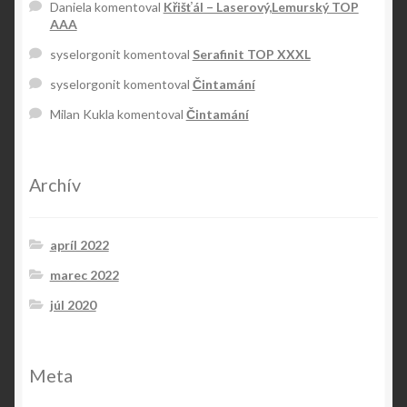
Daniela
komentoval
Křišťál – Laserový,Lemurský TOP
AAA
syselorgonit
komentoval
Serafinit TOP XXXL
syselorgonit
komentoval
Čintamání
Milan Kukla
komentoval
Čintamání
Archív
apríl 2022
marec 2022
júl 2020
Meta