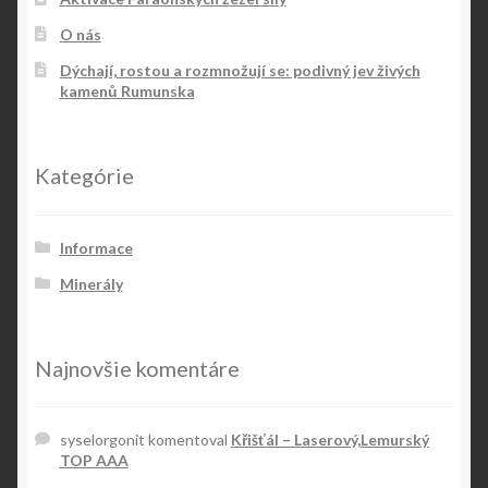
O nás
Dýchají, rostou a rozmnožují se: podivný jev živých
kamenů Rumunska
Kategórie
Informace
Minerály
Najnovšie komentáre
syselorgonit
komentoval
Křišťál – Laserový,Lemurský
TOP AAA