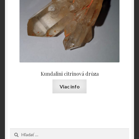
Kundalini citrinová drůza
Viac info
Hľadať: