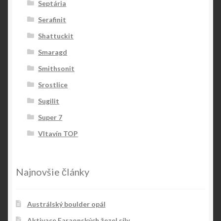
Septária
Serafinit
Shattuckit
Smaragd
Smithsonit
Srostlice
Sugilit
Super 7
Vltavín TOP
Najnovšie články
Austrálský boulder opál
Aktivace Faraonských žezel síly