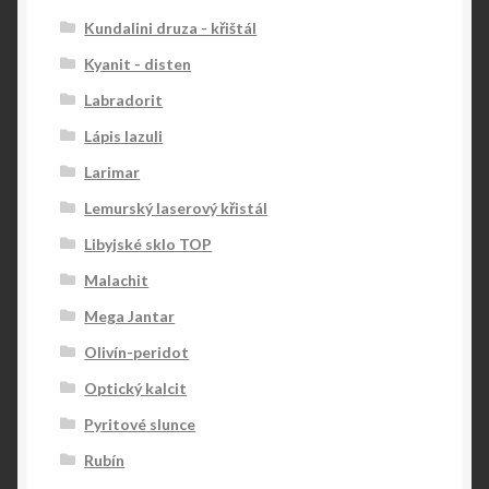
Kundalini druza - křištál
Kyanit - disten
Labradorit
Lápis lazuli
Larimar
Lemurský laserový křistál
Libyjské sklo TOP
Malachit
Mega Jantar
Olivín-peridot
Optický kalcit
Pyritové slunce
Rubín