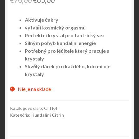
€
70,00
€
65,00
price
price
Aktivuje čakry
was:
is:
vytváří kosmický orgasmu
€70,00.
€65,00.
Perfektní krystal pro tantrický sex
Silným pohyb kundalini energie
Potřebný pro léčitele který pracuje s
krystaly
Skvělý dárek pro každého, kdo miluje
krystaly
Nie je na sklade
Katalógové číslo:
CITK4
Kategória:
Kundalini Citrin