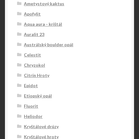
Ametystový kaktus
Apofylit
Aqua aura - krištál
Auralit 23
Austrálský boulder opál
Celestit
Chryzokol
Citrín Hroty
Epidot
Etiopský opál
Fluorit
Heliodor
Kryštálové drúzy
Kryštálové hroty