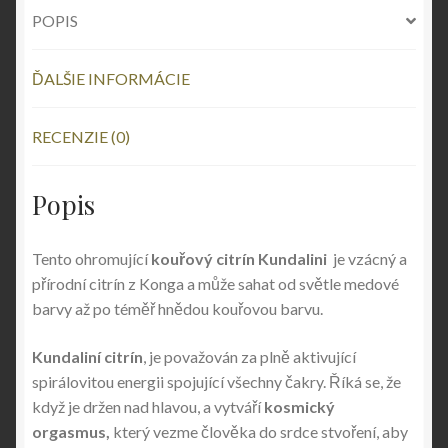
POPIS
ĎALŠIE INFORMÁCIE
RECENZIE (0)
Popis
Tento ohromující
kouřový citrín Kundalini
je vzácný a
přírodní citrín z Konga a může sahat od světle medové
barvy až po téměř hnědou kouřovou barvu.
Kundaliní citrín
, je považován za plně aktivující
spirálovitou energii spojující všechny čakry. Říká se, že
když je držen nad hlavou, a vytváří
kosmický
orgasmus,
který vezme člověka do srdce stvoření, aby