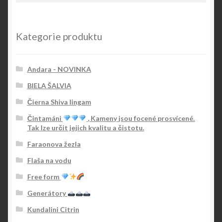
Kategorie produktu
Andara - NOVINKA
BIELA ŠALVIA
Čierna Shiva lingam
Čintamáni
, Kameny jsou focené prosvícené.
Tak lze určit jejich kvalitu a čistotu.
Faraonova žezla
Flaša na vodu
Free form
Generátory
Kundalini Citrin