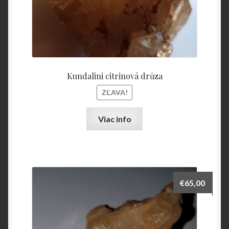
Kundalini citrinová drůza
ZĽAVA!
Viac info
€
65,00