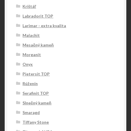
Krištáľ
Labradorit TOP
Larimar - extra kvalita
Malachit
Mesačný kameň
Morganit
Onyx
Pietersit TOP
Rúženín
Serafinit TOP
Slnečný kameň
Smaragd
Tiffany Stone