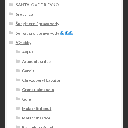
SANTALOVÉ DRIEVKO
Srostlice
Šungit pro úpravu vody
Šungit pro upravu vody
Výrobky
Anjeli
Aragonit srdce
Čaroit
Chryzoberyl kabašon
Granát almandin
Gule
Malachit donut
Malachit srdce
Pyramida - šungit