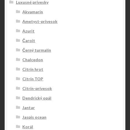
Luxusné prívesky
Akvamarín
Ametyst-prívesok
Azurit
Čaroit
Černý turmalín
Chalcedon
Citrín hrot
Citrín TOP
Citrín-prívesok
Dendrický opál
Jantar
Jaspis ocean
Korál