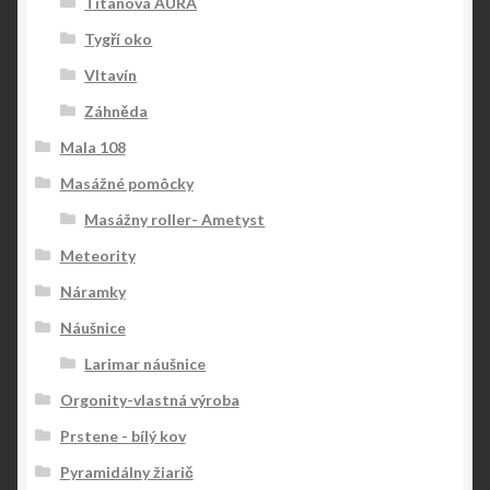
Titanová AURA
Tygří oko
Vltavín
Záhněda
Mala 108
Masážné pomôcky
Masážny roller- Ametyst
Meteority
Náramky
Náušnice
Larimar náušnice
Orgonity-vlastná výroba
Prstene - bílý kov
Pyramidálny žiarič