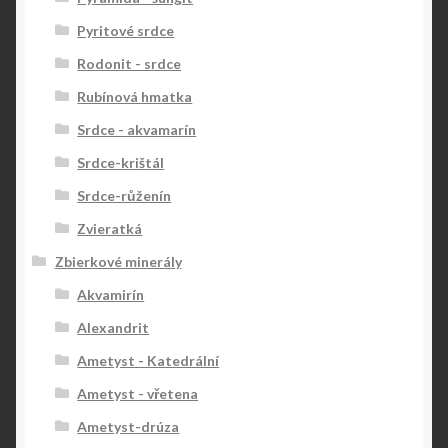
Pyritové srdce
Rodonit - srdce
Rubínová hmatka
Srdce - akvamarín
Srdce-krištál
Srdce-růženín
Zvieratká
Zbierkové minerály
Akvamirín
Alexandrit
Ametyst - Katedrální
Ametyst - vřetena
Ametyst-drúza