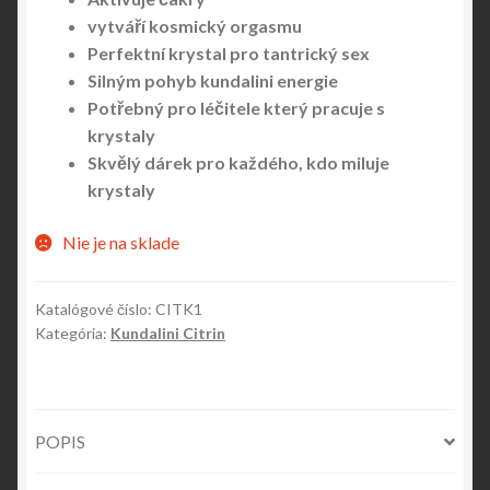
vytváří kosmický orgasmu
Perfektní krystal pro tantrický sex
Silným pohyb kundalini energie
Potřebný pro léčitele který pracuje s
krystaly
Skvělý dárek pro každého, kdo miluje
krystaly
Nie je na sklade
Katalógové číslo:
CITK1
Kategória:
Kundalini Citrin
POPIS