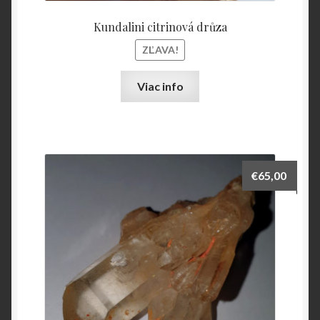
Kundalini citrinová drůza
ZĽAVA!
Viac info
€
65,00