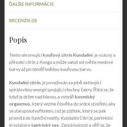
ĎALŠIE INFORMÁCIE
RECENZIE (0)
Popis
Tento ohromující
kouřový citrín Kundalini
je vzácný a
přírodní citrín z Konga a může sahat od světle medové
barvy až po téměř hnědou kouřovou barvu.
Kundaliní citrín
, je považován za plně aktivující
spirálovitou energii spojující všechny čakry. Říká se, že
když je držen nad hlavou, a vytváří
kosmický
orgasmus,
který vezme člověka do srdce stvoření, aby
se stal spolutvořitelem, což je zážitek, který se pak
promítá do funkční reality. Kundalini Citrí je, perfektní
krystal pro
tantrický sex
, čerpá hojnost a věří se, že