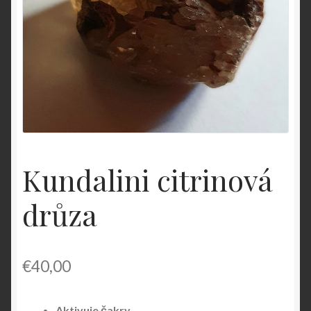
O nás
OBCHODNÉ PODMIENKY
Pokladňa
Zásady ochrany osobných údajov
Kundalini citrinová
drůza
€
40,00
Aktivuje čakry