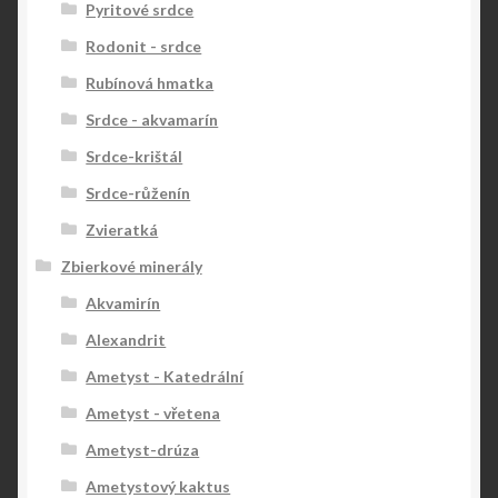
Pyritové srdce
Rodonit - srdce
Rubínová hmatka
Srdce - akvamarín
Srdce-krištál
Srdce-růženín
Zvieratká
Zbierkové minerály
Akvamirín
Alexandrit
Ametyst - Katedrální
Ametyst - vřetena
Ametyst-drúza
Ametystový kaktus