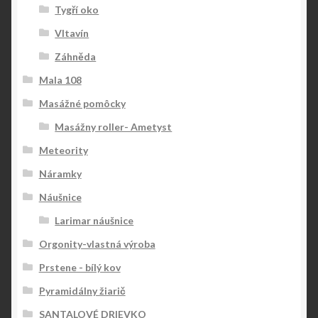
Tygří oko
Vltavín
Záhněda
Mala 108
Masážné pomôcky
Masážny roller- Ametyst
Meteority
Náramky
Náušnice
Larimar náušnice
Orgonity-vlastná výroba
Prstene - bílý kov
Pyramidálny žiarič
SANTALOVÉ DRIEVKO