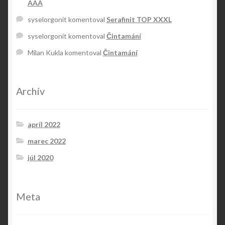
AAA
syselorgonit
komentoval
Serafinit TOP XXXL
syselorgonit
komentoval
Čintamání
Milan Kukla
komentoval
Čintamání
Archív
apríl 2022
marec 2022
júl 2020
Meta