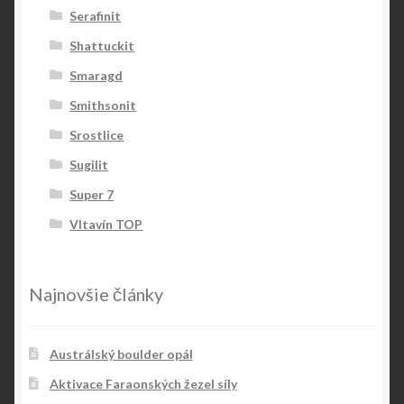
Serafinit
Shattuckit
Smaragd
Smithsonit
Srostlice
Sugilit
Super 7
Vltavín TOP
Najnovšie články
Austrálský boulder opál
Aktivace Faraonských žezel síly