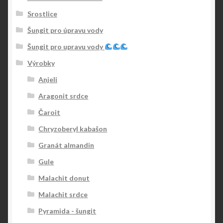
Srostlice
Šungit pro úpravu vody
Šungit pro upravu vody
Výrobky
Anjeli
Aragonit srdce
Čaroit
Chryzoberyl kabašon
Granát almandin
Gule
Malachit donut
Malachit srdce
Pyramida - šungit