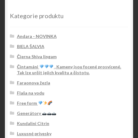
Kategorie produktu
Andara - NOVINKA
BIELA ŠALVIA
Čierna Shiva lingam
Čintamáni
, Kameny jsou focené prosvícené.
Tak lze určit jejich kvalitu a čistotu.
Faraonova žezla
Flaša na vodu
Free form
Generátory
Kundalini Citrin
Luxusné prívesky