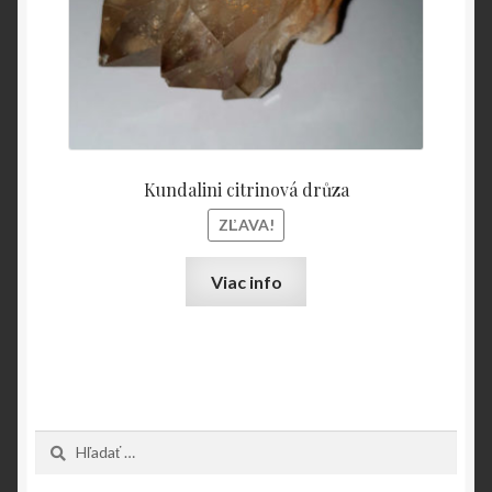
Kundalini citrinová drůza
ZĽAVA!
Viac info
Hľadať: