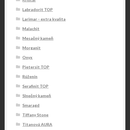
Labradorit TOP
Larimar - extra kvalita
Malachit
Mesačný kameň
Morganit
Onyx
Pietersit TOP
Rúženín
Serafinit TOP
Slnečný kameň
Smaragd
Tiffany Stone
Titanová AURA