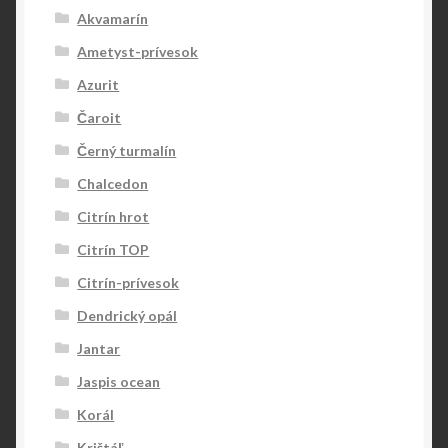
Akvamarín
Ametyst-prívesok
Azurit
Čaroit
Černý turmalín
Chalcedon
Citrín hrot
Citrín TOP
Citrín-prívesok
Dendrický opál
Jantar
Jaspis ocean
Korál
Krištáľ