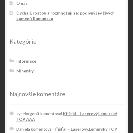
O nás
Dýchají, rostou a rozmnožují se: podivný jev živých
kamenů Rumunska
Kategórie
Informace
Minerály
Najnovšie komentáre
syselorgonit
komentoval
Křišťál – Laserový,Lemurský
TOP AAA
Daniela
komentoval
Křišťál – Laserový,Lemurský TOP