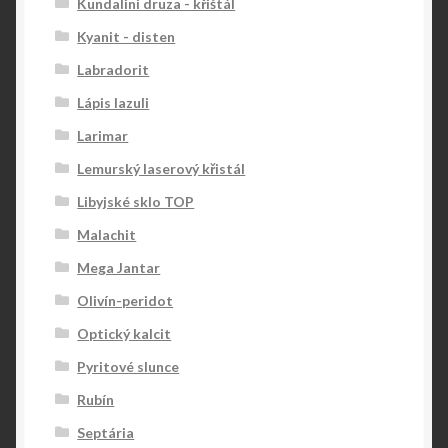
Kundalini druza - křištál
Kyanit - disten
Labradorit
Lápis lazuli
Larimar
Lemurský laserový křistál
Libyjské sklo TOP
Malachit
Mega Jantar
Olivín-peridot
Optický kalcit
Pyritové slunce
Rubín
Septária