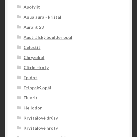
Apofylit
Aqua aura - krištál
Auralit 23
Austrálský boulder opál
Celestit
Chryzokol
Citrín Hroty
Epidot
Etiopský opál
Fluorit
Heliodor
Kryštálové drúzy
Kryštálové hroty